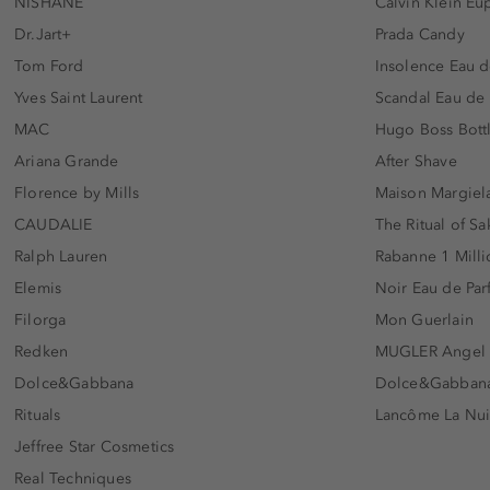
NISHANE
Calvin Klein Eu
Dr.Jart+
Prada Candy
Tom Ford
Insolence Eau d
Yves Saint Laurent
Scandal Eau de
MAC
Hugo Boss Bott
Ariana Grande
After Shave
Florence by Mills
Maison Margiela
CAUDALIE
The Ritual of Sa
Ralph Lauren
Rabanne 1 Milli
Elemis
Noir Eau de Pa
Filorga
Mon Guerlain
Redken
MUGLER Angel
Dolce&Gabbana
Dolce&Gabbana 
Rituals
Lancôme La Nui
Jeffree Star Cosmetics
Real Techniques