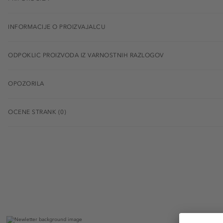
INFORMACIJE O PROIZVAJALCU
ODPOKLIC PROIZVODA IZ VARNOSTNIH RAZLOGOV
OPOZORILA
OCENE STRANK (0)