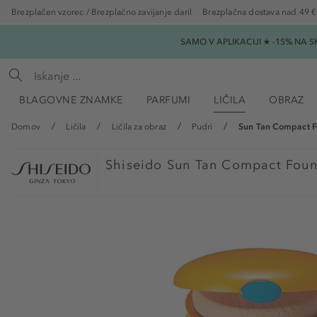
Brezplačen vzorec / Brezplačno zavijanje daril
Brezplačna dostava nad 49 €
SAMO V APLIKACIJI ★ -15% NA 
BLAGOVNE ZNAMKE
PARFUMI
LIČILA
OBRAZ
Domov
Ličila
Ličila za obraz
Pudri
Sun Tan Compact F
Shiseido
Sun Tan Compact Foun