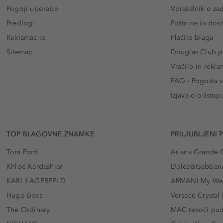
Pogoji uporabe
Vprašalnik o za
Predlogi
Poštnina in dos
Reklamacije
Plačilo blaga
Sitemap
Douglas Club pr
Vračilo in rekla
FAQ - Pogosta v
Izjava o odstop
TOP BLAGOVNE ZNAMKE
PRILJUBLJENI 
Tom Ford
Ariana Grande 
Khloé Kardashian
Dolce&Gabbana
KARL LAGERFELD
ARMANI My Wa
Hugo Boss
Versace Crystal
The Ordinary
MAC tekoči pu