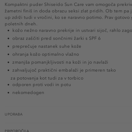
Kompaktni puder Shiseido Sun Care vam omogoča prekrivan
žametni finiš in doda obrazu seksi zlat pridih. Ob tem pa
up zdrži tudi v vročini, ko se naravno potimo. Prav gotovo 
poletnih dneh.
kožo nežno naravno prekrije in ustvari sijoč, rahlo zag
obraz zaščiti pred sončnimi žarki s SPF 6
preprečuje nastanek suhe kože
ohranja kožo optimalno vlažno
zmanjša pomanjkljivosti na koži in jo navlaži
zahvaljujoč praktični embalaži je primeren tako
za potovanja kot tudi za v torbico
odporen proti vodi in potu
nekomedogen
UPORABA
PRIPOROČILA