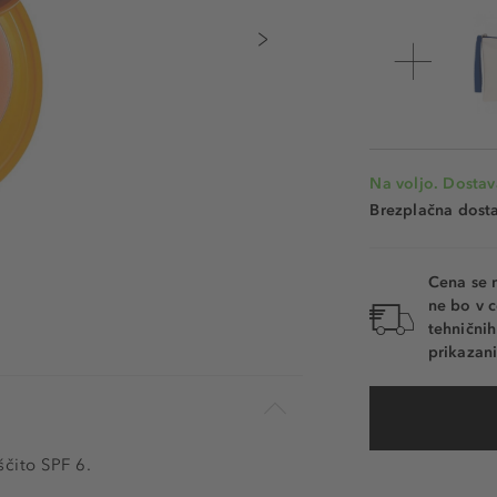
Na voljo. Dostav
Brezplačna dosta
Cena se 
ne bo v c
tehnični
prikazani
čito SPF 6.