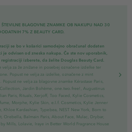
A ŠTEVILNE BLAGOVNE ZNAMKE OB NAKUPU NAD 30
DODATNIH 7% Z BEAUTY CARD.
traciji se bo v košarici samodejno obračunal dodaten
ki je odvisen od zneska nakupa. Če ste nov uporabnik,
registraciji izberete, da želite Douglas Beauty Card.
 velja za že znižane in posebej označene izdelke ter
one. Popust ne velja za izdelke, označene z mint
 Popust ne velja za blagovne znamke Kérastase Paris,
Collection, Jardin Bohème, one.two.free!, Augustinus
lian Paris, Rituals, Xerjoff, Too Faced, Kylie Cosmetics,
ume, Morphe, Kylie Skin, e.l.f. Cosmetics, Kylie Jenner
e, Khloe Kardashian, Typebea, NEST New York, Born to
, Orebella, Balmain Paris, About Face, Mulac, Drybar,
by Mills, Lolavie, Iraye in Better World Fragrance House
.