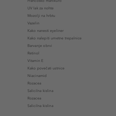
Francosko manikuro
UV lak za nohte
Mozolji na hrbtu
Vazelin
Kako nanesti eyeliner
Kako nalepiti umetne trepalnice
Barvanje obrvi
Retinol
Vitamin E
Kako povečati ustnice
Niacinamid
Rozacea
Salicilna kislina
Rozacea
Salicilna kislina