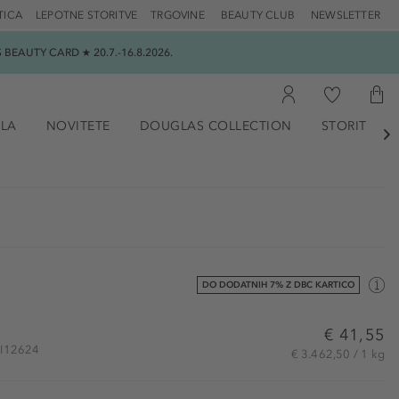
TICA
LEPOTNE STORITVE
TRGOVINE
BEAUTY CLUB
NEWSLETTER
EAUTY CARD ★ 20.7.-16.8.2026.
ILA
NOVITETE
DOUGLAS COLLECTION
STORITVE

DO DODATNIH 7% Z DBC KARTICO
€ 41,55
SHI12624
€ 3.462,50 / 1 kg