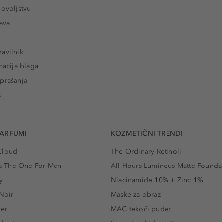
dovoljstvu
tava
avilnik
macija blaga
prašanja
u
PARFUMI
KOZMETIČNI TRENDI
Cloud
The Ordinary Retinoli
 The One For Men
All Hours Luminous Matte Founda
y
Niacinamide 10% + Zinc 1%
 Noir
Maske za obraz
der
MAC tekoči puder