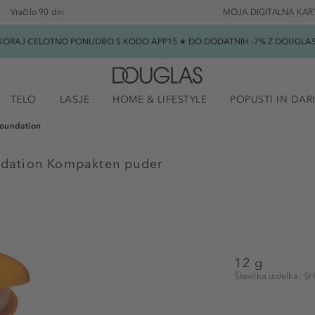
Vračilo 90 dni
MOJA DIGITALNA KAR
SKORAJ CELOTNO PONUDBO S KODO APP15 ★ DO DODATNIH -7% Z DOUGLAS B
TELO
LASJE
HOME & LIFESTYLE
POPUSTI IN DAR
oundation
dation Kompakten puder
12 g
Številka izdelka: 