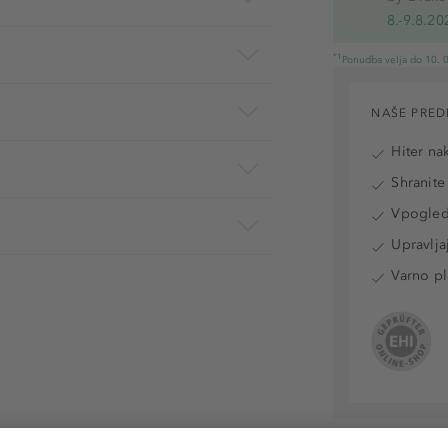
8.-9.8.20
*1
Ponudba velja do 10. 0
NAŠE PRED
Hiter na
Shranite
Vpogled 
Upravlja
Varno pl