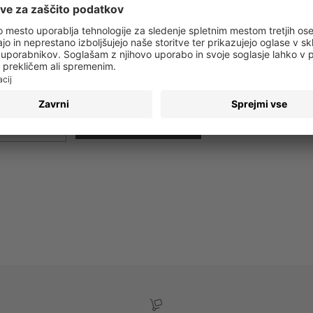
 obvestila o vseh trendih in ponudbah!
PRIJAVA