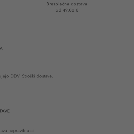
Brezplačna dostava
od 49,00 €
VA
ujejo DDV. Stroški dostave.
TAVE
java nepravilnosti