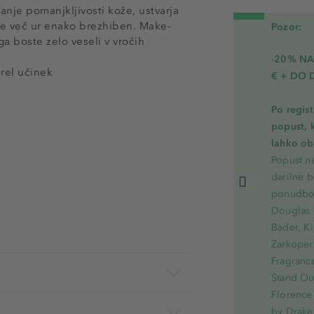
je pomanjkljivosti kože, ustvarja
 je več ur enako brezhiben. Make-
Pozor:
ga boste zelo veseli v vročih
-20% N
orel učinek
€ + DO 
Po regis
popust, 
lahko ob 
Popust ne
darilne b
ponudbo.
Douglas 
Bader, Ki
Zarkoperf
Fragranc
Stand Out
Florence 
by Drake