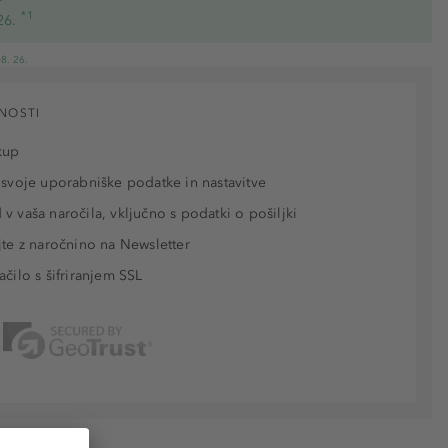
*1
26.
8. 26.
NOSTI
kup
 svoje uporabniške podatke in nastavitve
v vaša naročila, vključno s podatki o pošiljki
jte z naročnino na Newsletter
ačilo s šifriranjem SSL