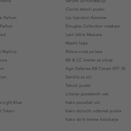
phoria
Serumi za hidratacijo
Clarins tekoči puder
e Parfum
Lip Injection Extreme
 Parfum
Douglas Collection maskare
led
Lash Idôle Mascara
Mastni lasje
 Replica
Riževa voda za lase
kura
BB & CC kreme za obraz
on
Age Defense BB Cream SPF 30
rfum
Senčila za oči
Tekoči puder
Ličenje povešenih vek
Light Blue
Kako povečati oči
t Trésor
Kako določiti odtenek pudra
Kako skriti temne kolobarje