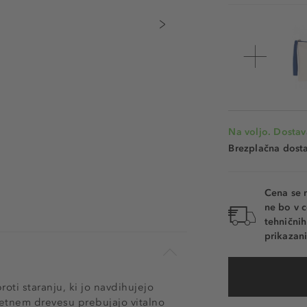
Na voljo. Dostav
Brezplačna dosta
Cena se 
ne bo v c
tehnični
prikazani
oti staranju, ki jo navdihujejo
-letnem drevesu prebujajo vitalno