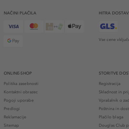
NAČINI PLAČILA
HITRA DOSTA
Vse cene vključ
ONLINE-SHOP
STORITVE DOS
Politika zasebnosti
Registracija
Kontaktni obrazec
Skladnost in pri
Pogoji uporabe
Vprašalnik o za
Predlogi
Poštnina in dos
Reklamacije
Plačilo blaga
Sitemap
Douglas Club pr