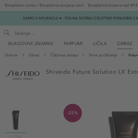
Brezplačen vzorec / Brezplačno zavijanje daril
Brezplačna dostava nad 49 €
SAMO V APLIKACIJI ★ -15% NA SKORAJ CELOTNO PONUDBO S K
BLAGOVNE ZNAMKE
PARFUMI
LIČILA
OBRAZ
Domov
Obraz
Čiščenje obraza
Pene za čiščenje
Futur
Shiseido
Future Solution LX Ext
-25%