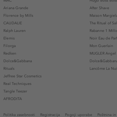
MAC
Hugo Boss Bott
Ariana Grande
After Shave
Florence by Mills
Maison Margiela
CAUDALIE
The Ritual of Sa
Ralph Lauren
Rabanne 1 Milli
Elemis
Noir Eau de Pa
Filorga
Mon Guerlain
Redken
MUGLER Angel
Dolce&Gabbana
Dolce&Gabbana 
Rituals
Lancôme La Nui
Jeffree Star Cosmetics
Real Techniques
Tangle Teezer
AFRODITA
Politika zasebnosti
Registracija
Pogoji uporabe
Poštnina in