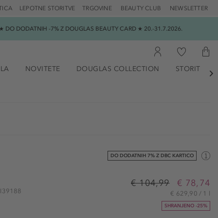
TICA
LEPOTNE STORITVE
TRGOVINE
BEAUTY CLUB
NEWSLETTER
 DO DODATNIH -7% Z DOUGLAS BEAUTY CARD ★ 20.-31.7.2026.
ILA
NOVITETE
DOUGLAS COLLECTION
STORITVE

DO DODATNIH 7% Z DBC KARTICO
€ 104,99
€ 78,74
SHI39188
€ 629,90 / 1 l
SHRANJENO -25%