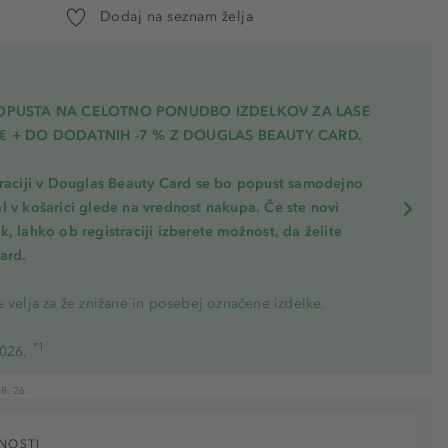
Dodaj na seznam želja
POPUSTA NA CELOTNO PONUDBO IZDELKOV ZA LASE
€ + DO DODATNIH -7 % Z DOUGLAS BEAUTY CARD.
traciji v Douglas Beauty Card se bo popust samodejno
l v košarici glede na vrednost nakupa. Če ste novi
, lahko ob registraciji izberete možnost, da želite
ard.
 velja za že znižane in posebej označene izdelke.
*1
2026.
8. 26.
NOSTI