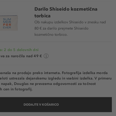
Darilo Shiseido kozmetična
torbica
Ob nakupu izdelkov Shiseido v znesku nad
80 € za darilo prejmete Shiseido
kozmetično torbico.
a: 2 do 5 delovnih dni
va za naročila nad 49 €
nanaša na prodajo preko interneta. Fotografija izdelka morda
eloti ustrezala dejanskemu izgledu in vsebini izdelka. V primeru
h napak, Douglas ne prevzema odgovornosti za točnost
h cen in fotografij.
DODAJTE V KOŠARICO