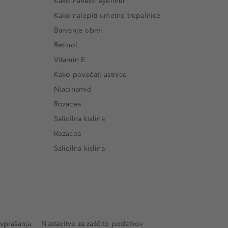
Kako nanesti eyeliner
Kako nalepiti umetne trepalnice
Barvanje obrvi
Retinol
Vitamin E
Kako povečati ustnice
Niacinamid
Rozacea
Salicilna kislina
Rozacea
Salicilna kislina
vprašanja
Nastavitve za zaščito podatkov