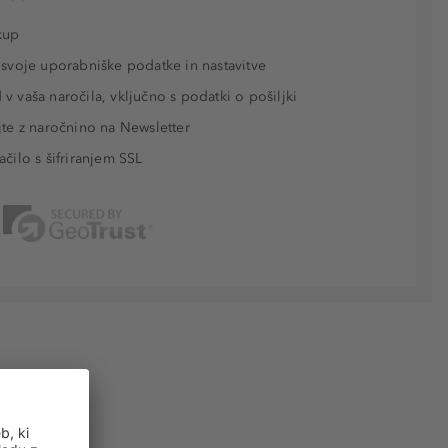
kup
 svoje uporabniške podatke in nastavitve
v vaša naročila, vključno s podatki o pošiljki
jte z naročnino na Newsletter
ačilo s šifriranjem SSL