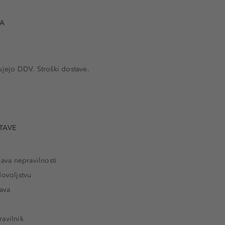
VA
ujejo DDV. Stroški dostave.
TAVE
java nepravilnosti
dovoljstvu
tava
avilnik