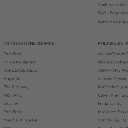
Vračilo in rekla
FAQ - Pogosta v
Izjava o odstop
TOP BLAGOVNE ZNAMKE
PRILJUBLJENI 
Tom Ford
Ariana Grande 
Khloé Kardashian
Dolce&Gabbana
KARL LAGERFELD
ARMANI My Wa
Hugo Boss
Versace Crystal
The Ordinary
MAC tekoči pu
NISHANE
Calvin Klein Eu
Dr.Jart+
Prada Candy
Tom Ford
Insolence Eau d
Yves Saint Laurent
Scandal Eau de