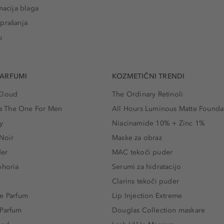
macija blaga
prašanja
u
PARFUMI
KOZMETIČNI TRENDI
Cloud
The Ordinary Retinoli
 The One For Men
All Hours Luminous Matte Founda
y
Niacinamide 10% + Zinc 1%
 Noir
Maske za obraz
der
MAC tekoči puder
phoria
Serumi za hidratacijo
Clarins tekoči puder
e Parfum
Lip Injection Extreme
 Parfum
Douglas Collection maskare