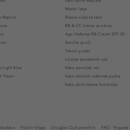
led
Lash Idôle Mascara
Mastni lasje
 Replica
Riževa voda za lase
kura
BB & CC kreme za obraz
on
Age Defense BB Cream SPF 30
rfum
Senčila za oči
Tekoči puder
Ličenje povešenih vek
Light Blue
Kako povečati oči
t Trésor
Kako določiti odtenek pudra
Kako skriti temne kolobarje
 dostava
Plačilo blaga
Douglas Club pravilnik
FAQ - Pogosta 