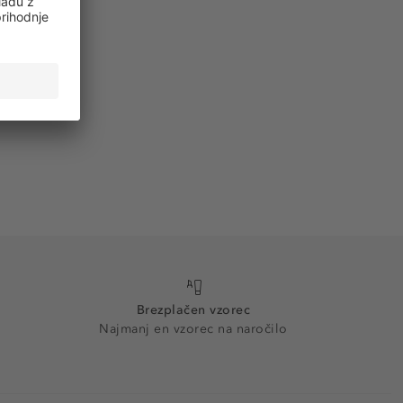
Brezplačen vzorec
Najmanj en vzorec na naročilo