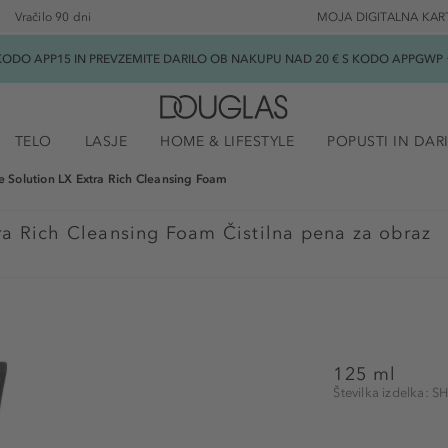
Vračilo 90 dni
MOJA DIGITALNA KAR
ODO APP15 IN PREVZEMITE DARILO OB NAKUPU NAD 20 € S KODO APPGWP ★
TELO
LASJE
HOME & LIFESTYLE
POPUSTI IN DAR
e Solution LX Extra Rich Cleansing Foam
ra Rich Cleansing Foam Čistilna pena za obraz
125 ml
Številka izdelka: 