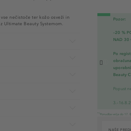
vse nečistoče ter kožo osveži in
Pozor:
 z Ultimate Beauty Systemom.
–20 % 
NAD 30 
Po regis
obračuna
uporabnik
Beauty C
Popust ne
3.–16.8.
*1
Ponudba velja do 17. 0
NAŠE PRED