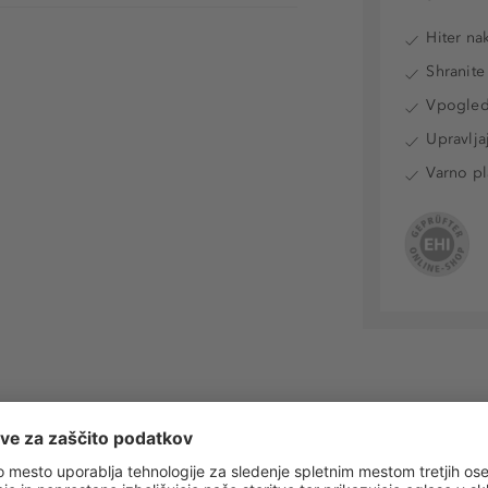
Hiter na
Shranite
Vpogled 
Upravlja
Varno pl
 obvestila o vseh trendih in ponudbah!