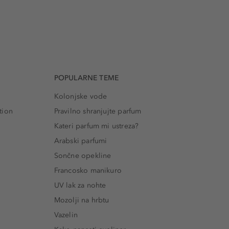
POPULARNE TEME
Kolonjske vode
tion
Pravilno shranjujte parfum
Kateri parfum mi ustreza?
Arabski parfumi
Sončne opekline
Francosko manikuro
UV lak za nohte
Mozolji na hrbtu
Vazelin