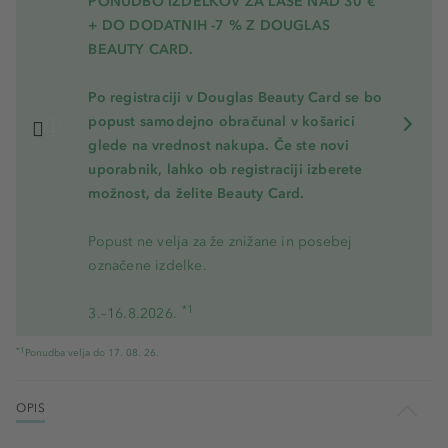
PONUDBO IZDELKOV ZA LASE NAD 30 €
+ DO DODATNIH -7 % Z DOUGLAS
BEAUTY CARD.
Po registraciji v Douglas Beauty Card se bo
popust samodejno obračunal v košarici
glede na vrednost nakupa. Če ste novi
uporabnik, lahko ob registraciji izberete
možnost, da želite Beauty Card.
Popust ne velja za že znižane in posebej
označene izdelke.
*1
3.–16.8.2026.
*1
Ponudba velja do 17. 08. 26.
OPIS