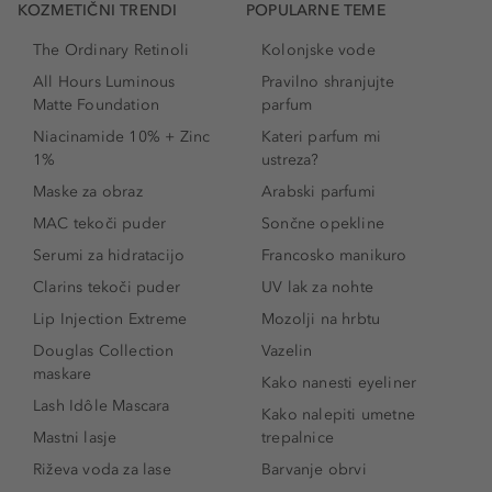
KOZMETIČNI TRENDI
POPULARNE TEME
The Ordinary Retinoli
Kolonjske vode
All Hours Luminous
Pravilno shranjujte
Matte Foundation
parfum
Niacinamide 10% + Zinc
Kateri parfum mi
1%
ustreza?
Maske za obraz
Arabski parfumi
MAC tekoči puder
Sončne opekline
Serumi za hidratacijo
Francosko manikuro
Clarins tekoči puder
UV lak za nohte
Lip Injection Extreme
Mozolji na hrbtu
Douglas Collection
Vazelin
maskare
Kako nanesti eyeliner
Lash Idôle Mascara
Kako nalepiti umetne
Mastni lasje
trepalnice
Riževa voda za lase
Barvanje obrvi