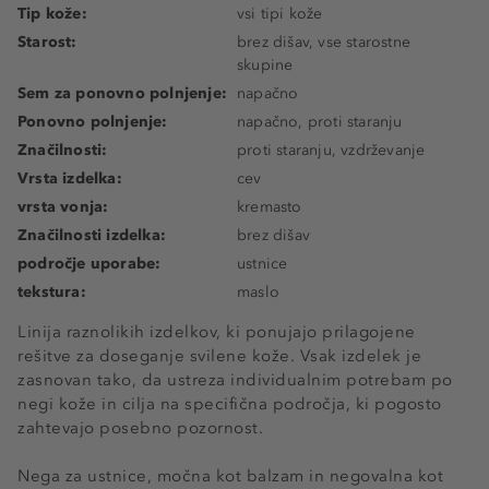
Tip kože:
vsi tipi kože
Starost:
brez dišav, vse starostne
skupine
Sem za ponovno polnjenje:
napačno
Ponovno polnjenje:
napačno, proti staranju
Značilnosti:
proti staranju, vzdrževanje
Vrsta izdelka:
cev
vrsta vonja:
kremasto
Značilnosti izdelka:
brez dišav
področje uporabe:
ustnice
tekstura:
maslo
Linija raznolikih izdelkov, ki ponujajo prilagojene
rešitve za doseganje svilene kože. Vsak izdelek je
zasnovan tako, da ustreza individualnim potrebam po
negi kože in cilja na specifična področja, ki pogosto
zahtevajo posebno pozornost.
Nega za ustnice, močna kot balzam in negovalna kot