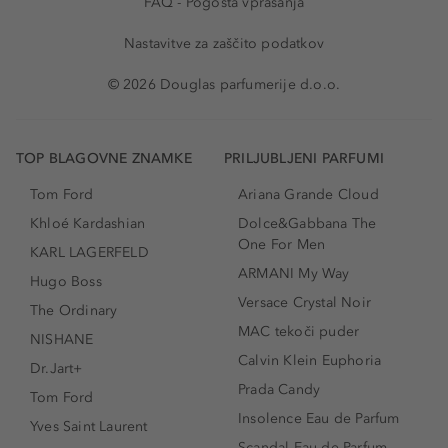
FAQ - Pogosta vprašanja
Nastavitve za zaščito podatkov
© 2026 Douglas parfumerije d.o.o.
TOP BLAGOVNE ZNAMKE
PRILJUBLJENI PARFUMI
Tom Ford
Ariana Grande Cloud
Khloé Kardashian
Dolce&Gabbana The
One For Men
KARL LAGERFELD
ARMANI My Way
Hugo Boss
Versace Crystal Noir
The Ordinary
MAC tekoči puder
NISHANE
Calvin Klein Euphoria
Dr.Jart+
Prada Candy
Tom Ford
Insolence Eau de Parfum
Yves Saint Laurent
Scandal Eau de Parfum