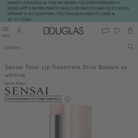
SAMO V APLIKACIJI ★ -15% NA SKORAJ CELOTNO PONUDBO S
KODO APP15 IN PREVZEMITE DARILO OB NAKUPU NAD 20 € S KODO
APPGWP ★ DO DODATNIH -7% Z DOUGLAS BEAUTY CARD ★
20.-31.7.2026.
MENI
Sensai
Total Lip Treatment Stick Balzam za
ustnice
Sensai Expert
DO DODATNIH 7% Z DBC KARTICO