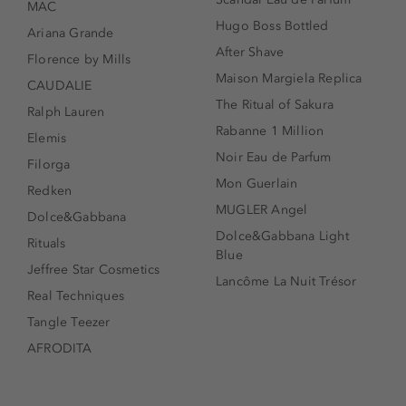
MAC
Hugo Boss Bottled
Ariana Grande
After Shave
Florence by Mills
Maison Margiela Replica
CAUDALIE
The Ritual of Sakura
Ralph Lauren
Rabanne 1 Million
Elemis
Noir Eau de Parfum
Filorga
Mon Guerlain
Redken
MUGLER Angel
Dolce&Gabbana
Dolce&Gabbana Light
Rituals
Blue
Jeffree Star Cosmetics
Lancôme La Nuit Trésor
Real Techniques
Tangle Teezer
AFRODITA