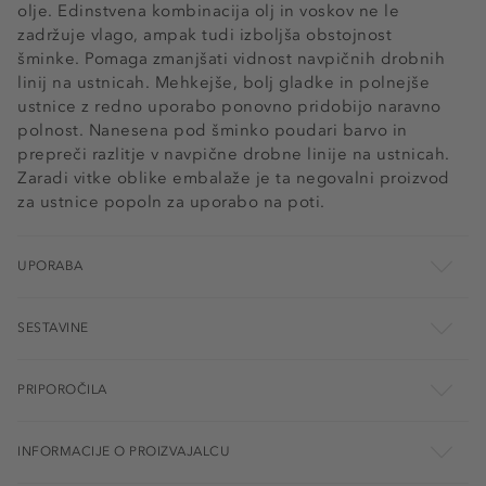
olje. Edinstvena kombinacija olj in voskov ne le
zadržuje vlago, ampak tudi izboljša obstojnost
šminke. Pomaga zmanjšati vidnost navpičnih drobnih
linij na ustnicah. Mehkejše, bolj gladke in polnejše
ustnice z redno uporabo ponovno pridobijo naravno
polnost. Nanesena pod šminko poudari barvo in
prepreči razlitje v navpične drobne linije na ustnicah.
Zaradi vitke oblike embalaže je ta negovalni proizvod
za ustnice popoln za uporabo na poti.
UPORABA
SESTAVINE
PRIPOROČILA
INFORMACIJE O PROIZVAJALCU