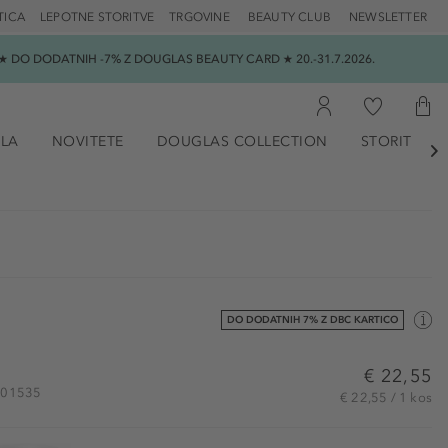
TICA
LEPOTNE STORITVE
TRGOVINE
BEAUTY CLUB
NEWSLETTER
 DO DODATNIH -7% Z DOUGLAS BEAUTY CARD ★ 20.-31.7.2026.
ILA
NOVITETE
DOUGLAS COLLECTION
STORITVE

DO DODATNIH 7% Z DBC KARTICO
€ 22,55
K501535
€ 22,55 / 1 kos