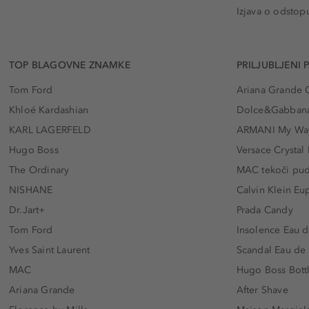
Izjava o odstop
TOP BLAGOVNE ZNAMKE
PRILJUBLJENI 
Tom Ford
Ariana Grande 
Khloé Kardashian
Dolce&Gabbana
KARL LAGERFELD
ARMANI My Wa
Hugo Boss
Versace Crystal
The Ordinary
MAC tekoči pu
NISHANE
Calvin Klein Eu
Dr.Jart+
Prada Candy
Tom Ford
Insolence Eau d
Yves Saint Laurent
Scandal Eau de
MAC
Hugo Boss Bott
Ariana Grande
After Shave