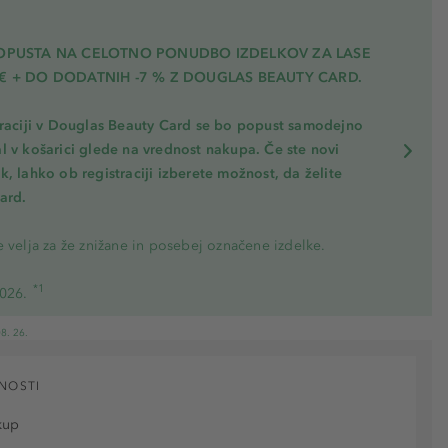
POPUSTA NA CELOTNO PONUDBO IZDELKOV ZA LASE
€ + DO DODATNIH -7 % Z DOUGLAS BEAUTY CARD.
traciji v Douglas Beauty Card se bo popust samodejno
l v košarici glede na vrednost nakupa. Če ste novi
, lahko ob registraciji izberete možnost, da želite
ard.
 velja za že znižane in posebej označene izdelke.
*1
2026.
8. 26.
NOSTI
kup