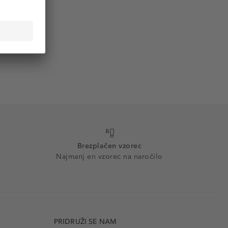
Brezplačen vzorec
Najmanj en vzorec na naročilo
PRIDRUŽI SE NAM