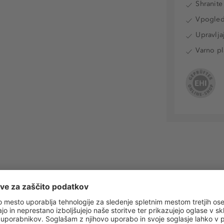
Shranite
Vpogled 
Upravlja
Varno pl
 obvestila o vseh trendih in ponudbah!
PRIJAVA