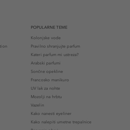
POPULARNE TEME
Kolonjske vode
tion
Pravilno shranjujte parfum
Kateri parfum mi ustreza?
Arabski parfumi
Sončne opekline
Francosko manikuro
UV lak za nohte
Mozolji na hrbtu
Vazelin
Kako nanesti eyeliner
Kako nalepiti umetne trepalnice