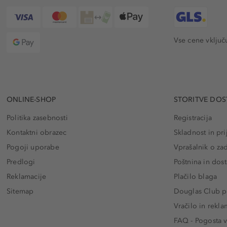
Vse cene vključ
ONLINE-SHOP
STORITVE DOS
Politika zasebnosti
Registracija
Kontaktni obrazec
Skladnost in pri
Pogoji uporabe
Vprašalnik o za
Predlogi
Poštnina in dos
Reklamacije
Plačilo blaga
Sitemap
Douglas Club pr
Vračilo in rekla
FAQ - Pogosta v