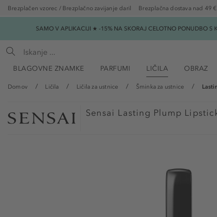
Brezplačen vzorec / Brezplačno zavijanje daril
Brezplačna dostava nad 49 €
SAMO V APLIKACIJI ★ -15% NA SKORAJ CELOTNO PONUDBO S K
BLAGOVNE ZNAMKE
PARFUMI
LIČILA
OBRAZ
Domov
Ličila
Ličila za ustnice
Šminka za ustnice
Lasti
Sensai
Lasting Plump Lipstic