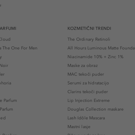
u
PARFUMI
KOZMETIČNI TRENDI
Cloud
The Ordinary Retinoli
 The One For Men
All Hours Luminous Matte Founda
y
Niacinamide 10% + Zinc 1%
 Noir
Maske za obraz
der
MAC tekoči puder
phoria
Serumi za hidratacijo
Clarins tekoči puder
e Parfum
Lip Injection Extreme
 Parfum
Douglas Collection maskare
led
Lash Idôle Mascara
Mastni lasje