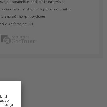
 svoje uporabniške podatke in nastavitve
v vaša naročila, vključno s podatki o pošiljki
jte z naročnino na Newsletter
ačilo s šifriranjem SSL