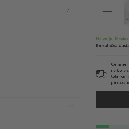
Na voljo. Dostav
Brezplačna dosta
Cena se 
ne bo v c
tehnični
prikazani