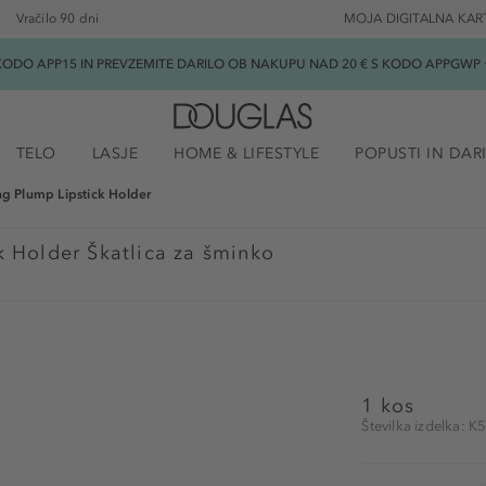
Vračilo 90 dni
MOJA DIGITALNA KAR
ODO APP15 IN PREVZEMITE DARILO OB NAKUPU NAD 20 € S KODO APPGWP ★
TELO
LASJE
HOME & LIFESTYLE
POPUSTI IN DAR
ng Plump Lipstick Holder
k Holder Škatlica za šminko
1 kos
Številka izdelka: 