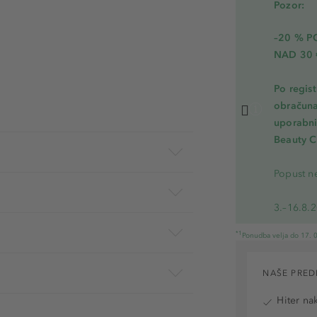
Pozor:
–20 % 
NAD 30 
Po regis
obračuna
uporabnik
Beauty C
Popust ne
3.–16.8.
*1
Ponudba velja do 17. 0
NAŠE PRED
Hiter na