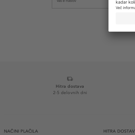
Hitra dostava
2-5 delovnih dni
NAČINI PLAČILA
HITRA DOSTA