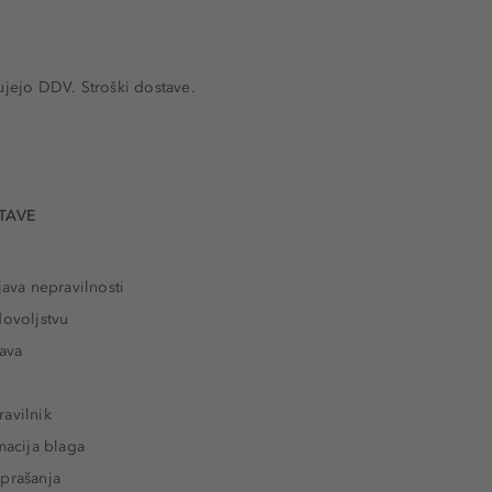
ujejo DDV. Stroški dostave.
TAVE
java nepravilnosti
dovoljstvu
tava
avilnik
macija blaga
prašanja