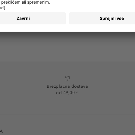
Brezplačna dostava
od 49,00 €
VA