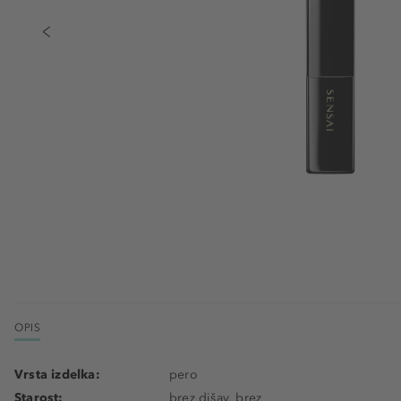
OPIS
Vrsta izdelka:
pero
Starost:
brez dišav, brez