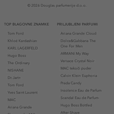
© 2026 Douglas parfumerije d.o.o.
TOP BLAGOVNE ZNAMKE
PRILJUBLJENI PARFUMI
Tom Ford
Ariana Grande Cloud
Khloé Kardashian
Dolce&Gabbana The
One For Men
KARL LAGERFELD
ARMANI My Way
Hugo Boss
Versace Crystal Noir
The Ordinary
MAC tekoči puder
NISHANE
Calvin Klein Euphoria
Dr.Jart+
Prada Candy
Tom Ford
Insolence Eau de Parfum
Yves Saint Laurent
Scandal Eau de Parfum
MAC
Hugo Boss Bottled
Ariana Grande
After Shave