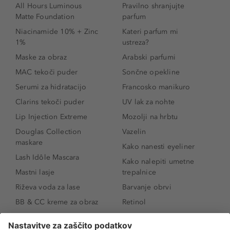
All Hours Luminous
Pravilno shranjujte
Matte Foundation
parfum
Niacinamide 10% + Zinc
Kateri parfum mi
1%
ustreza?
Maske za obraz
Arabski parfumi
MAC tekoči puder
Sončne opekline
Serumi za hidratacijo
Francosko manikuro
Clarins tekoči puder
UV lak za nohte
Lip Injection Extreme
Mozolji na hrbtu
Douglas Collection
Vazelin
maskare
Kako nanesti eyeliner
Lash Idôle Mascara
Kako nalepiti umetne
Mastni lasje
trepalnice
Riževa voda za lase
Barvanje obrvi
BB & CC kreme za obraz
Retinol
Age Defense BB Cream
Vitamin E
SPF 30