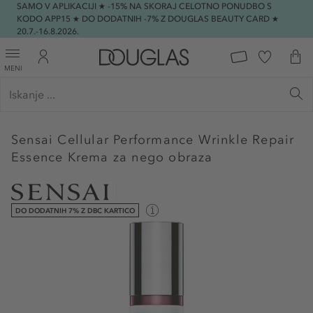
SAMO V APLIKACIJI ★ -15% NA SKORAJ CELOTNO PONUDBO S
KODO APP15 ★ DO DODATNIH -7% Z DOUGLAS BEAUTY CARD ★
20.7.-16.8.2026.
MENI
Sensai
Cellular Performance Wrinkle Repair
Essence Krema za nego obraza
DO DODATNIH 7% Z DBC KARTICO