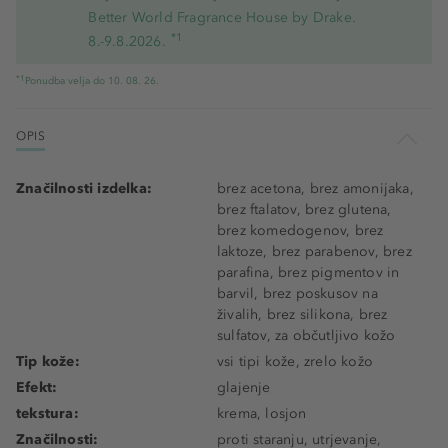
Better World Fragrance House by Drake.
*1
8.-9.8.2026.
*1
Ponudba velja do 10. 08. 26.
OPIS
Značilnosti izdelka:
brez acetona, brez amonijaka,
brez ftalatov, brez glutena,
brez komedogenov, brez
laktoze, brez parabenov, brez
parafina, brez pigmentov in
barvil, brez poskusov na
živalih, brez silikona, brez
sulfatov, za občutljivo kožo
Tip kože:
vsi tipi kože, zrelo kožo
Efekt:
glajenje
tekstura:
krema, losjon
Značilnosti:
proti staranju, utrjevanje,