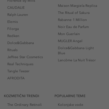
Florence by Mills
Maison Margiela Replica
CAUDALIE
The Ritual of Sakura
Ralph Lauren
Rabanne 1 Million
Elemis
Noir Eau de Parfum
Filorga
Mon Guerlain
Redken
MUGLER Angel
Dolce&Gabbana
Dolce&Gabbana Light
Rituals
Blue
Jeffree Star Cosmetics
Lancôme La Nuit Trésor
Real Techniques
Tangle Teezer
AFRODITA
KOZMETIČNI TRENDI
POPULARNE TEME
The Ordinary Retinoli
Kolonjske vode