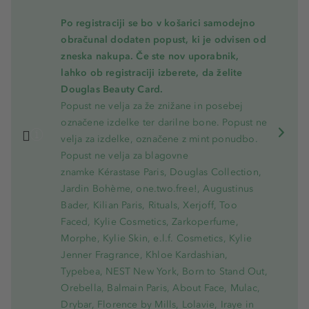
Po registraciji se bo v košarici samodejno
obračunal dodaten popust, ki je odvisen od
zneska nakupa. Če ste nov uporabnik,
lahko ob registraciji izberete, da želite
Douglas Beauty Card.
Popust ne velja za že znižane in posebej
označene izdelke ter darilne bone. Popust ne
velja za izdelke, označene z mint ponudbo.
Popust ne velja za blagovne
znamke Kérastase Paris, Douglas Collection,
Jardin Bohème, one.two.free!, Augustinus
Bader, Kilian Paris, Rituals, Xerjoff, Too
Faced, Kylie Cosmetics, Zarkoperfume,
Morphe, Kylie Skin, e.l.f. Cosmetics, Kylie
Jenner Fragrance, Khloe Kardashian,
Typebea, NEST New York, Born to Stand Out,
Orebella, Balmain Paris, About Face, Mulac,
Drybar, Florence by Mills, Lolavie, Iraye in