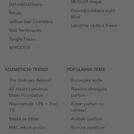
MUGLER Angel
Dolce&Gabbana
Dolce&Gabbana Light
Rituals
Blue
Jeffree Star Cosmetics
Lancôme La Nuit Trésor
Real Techniques
Tangle Teezer
AFRODITA
KOZMETIČNI TRENDI
POPULARNE TEME
The Ordinary Retinoli
Kolonjske vode
All Hours Luminous
Pravilno shranjujte
Matte Foundation
parfum
Niacinamide 10% + Zinc
Kateri parfum mi
1%
ustreza?
Maske za obraz
Arabski parfumi
MAC tekoči puder
Sončne opekline