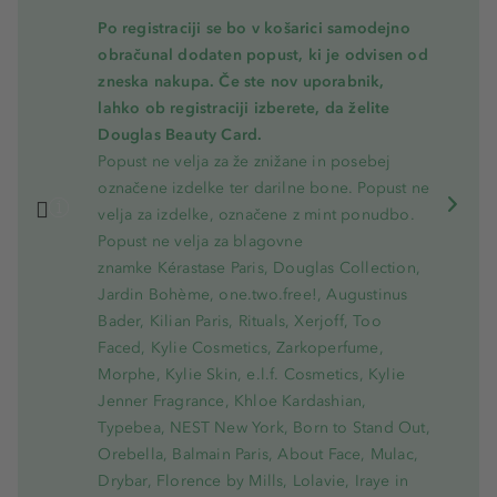
Po registraciji se bo v košarici samodejno
obračunal dodaten popust, ki je odvisen od
zneska nakupa. Če ste nov uporabnik,
lahko ob registraciji izberete, da želite
Douglas Beauty Card.
Popust ne velja za že znižane in posebej
označene izdelke ter darilne bone. Popust ne
velja za izdelke, označene z mint ponudbo.
Popust ne velja za blagovne
znamke Kérastase Paris, Douglas Collection,
Jardin Bohème, one.two.free!, Augustinus
Bader, Kilian Paris, Rituals, Xerjoff, Too
Faced, Kylie Cosmetics, Zarkoperfume,
Morphe, Kylie Skin, e.l.f. Cosmetics, Kylie
Jenner Fragrance, Khloe Kardashian,
Typebea, NEST New York, Born to Stand Out,
Orebella, Balmain Paris, About Face, Mulac,
Drybar, Florence by Mills, Lolavie, Iraye in