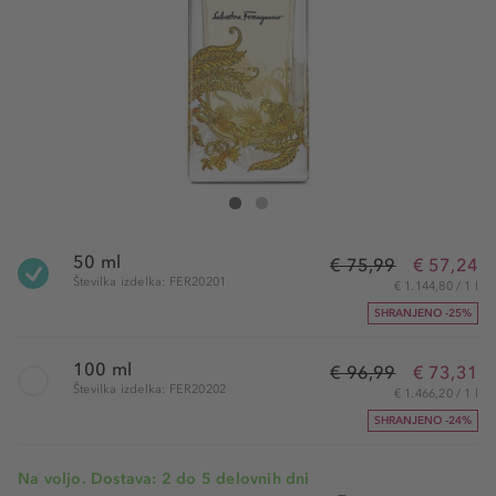
Salvatore Ferragamo Savane di Seta Eau de Parfu
Savane di Seta Eau de Parfum
50 ml
€ 75,99
€ 57,24
Številka izdelka: FER20201
€ 1.144,80 / 1 l
SHRANJENO -25%
100 ml
€ 96,99
€ 73,31
Številka izdelka: FER20202
€ 1.466,20 / 1 l
SHRANJENO -24%
Na voljo. Dostava: 2 do 5 delovnih dni