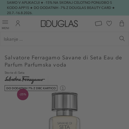
SAMO V APLIKACIJI ★ -15% NA SKORAJ CELOTNO PONUDBO S
KODO APP15 ★ DO DODATNIH -7% Z DOUGLAS BEAUTY CARD ★
20.7.-16.8.2026.
MENI
Salvatore Ferragamo
Savane di Seta Eau de
Parfum Parfumska voda
Storie di Seta
DO DODATNIH 7% Z DBC KARTICO
-25%