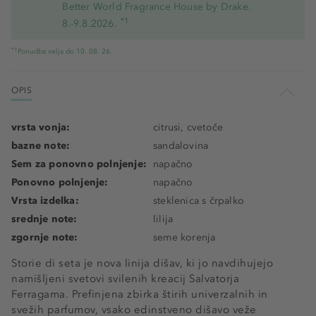
Better World Fragrance House by Drake.
*1
8.-9.8.2026.
*1
Ponudba velja do 10. 08. 26.
OPIS
vrsta vonja:
citrusi, cvetoče
bazne note:
sandalovina
Sem za ponovno polnjenje:
napačno
Ponovno polnjenje:
napačno
Vrsta izdelka:
steklenica s črpalko
srednje note:
lilija
zgornje note:
seme korenja
Storie di seta je nova linija dišav, ki jo navdihujejo
namišljeni svetovi svilenih kreacij Salvatorja
Ferragama. Prefinjena zbirka štirih univerzalnih in
svežih parfumov, vsako edinstveno dišavo veže