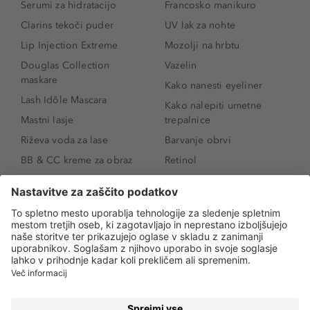
Serumi za hidratacijo
Francosko manikuro
Clarins tekoči puder
UV lak za nohte
Lip Injection Extreme
Mozolji na hrbtu
Douglas Collection
Vazelin
maskare
Kako nanesti eyeliner
Lash Idôle Mascara
Kako nalepiti umetne
Mastni lasje
trepalnice
Riževa voda za lase
Barvanje obrvi
BB & CC kreme za obraz
Retinol
Age Defense BB Cream
Vitamin E
SPF 30
Kako povečati ustnice
Senčila za oči
Niacinamid
Tekoči puder
Rozacea
Ličenje povešenih vek
Salicilna kislina
Kako povečati oči
Rozacea
Kako določiti odtenek
Salicilna kislina
pudra