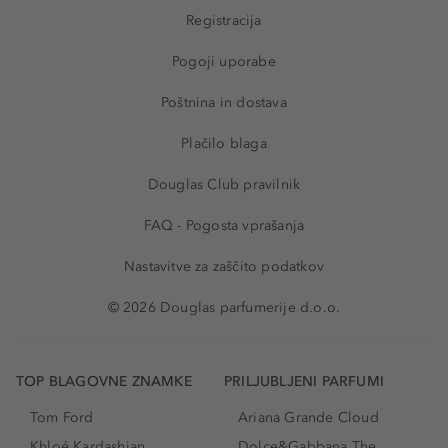
Registracija
Pogoji uporabe
Poštnina in dostava
Plačilo blaga
Douglas Club pravilnik
FAQ - Pogosta vprašanja
Nastavitve za zaščito podatkov
© 2026 Douglas parfumerije d.o.o.
TOP BLAGOVNE ZNAMKE
PRILJUBLJENI PARFUMI
Tom Ford
Ariana Grande Cloud
Khloé Kardashian
Dolce&Gabbana The