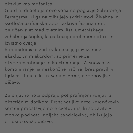
ekskluzivna mešanica.
Giardini di Seta je novo vohalno poglavje Salvatoreja
Ferragama, ki ga navdihujejo skriti vrtovi. Živahna in
svetleča parfumska voda razkriva fascinanten,
oniričen svet med cvetnimi listi umetniškega
vohalnega šopka, ki ga krasijo prefinjene ptice in
izvrstno cvetje.
Štiri parfumske vode v kolekciji, povezane z
ekskluzivnim akordom, so primerne za
eksperimentiranje in kombiniranje. Zasnovani za
kombiniranje na neskončne načine, brez pravil, v
igrivem ritualu, ki ustvarja osebne, neponovljive
dišave.
Zelenjavne note odprejo pot prefinjeni vonjavi z
eksotičnim dotikom. Presenetljive note korenčkovih
semen predstavijo note cvetov iris, ki so zavite v
mehke podnote Indijske sandalovine, oblikujejo
citrusno svežo dišavo.