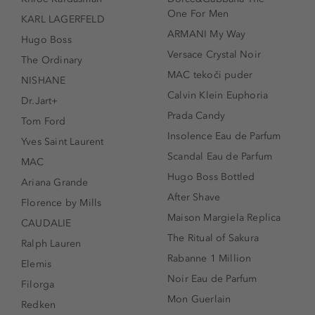
One For Men
KARL LAGERFELD
ARMANI My Way
Hugo Boss
Versace Crystal Noir
The Ordinary
MAC tekoči puder
NISHANE
Calvin Klein Euphoria
Dr.Jart+
Prada Candy
Tom Ford
Insolence Eau de Parfum
Yves Saint Laurent
Scandal Eau de Parfum
MAC
Hugo Boss Bottled
Ariana Grande
After Shave
Florence by Mills
Maison Margiela Replica
CAUDALIE
The Ritual of Sakura
Ralph Lauren
Rabanne 1 Million
Elemis
Noir Eau de Parfum
Filorga
Mon Guerlain
Redken