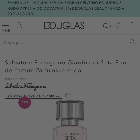
SAMO V APLIKACIJI ★ -15% NA SKORAJ CELOTNO PONUDBO S
KODO APP15 ★ DO DODATNIH -7% Z DOUGLAS BEAUTY CARD ★
20.7.-16.8.2026.
MENI
Salvatore Ferragamo
Giardini di Seta Eau
de Parfum Parfumska voda
Storie di Seta
DO DODATNIH 7% Z DBC KARTICO
-25%