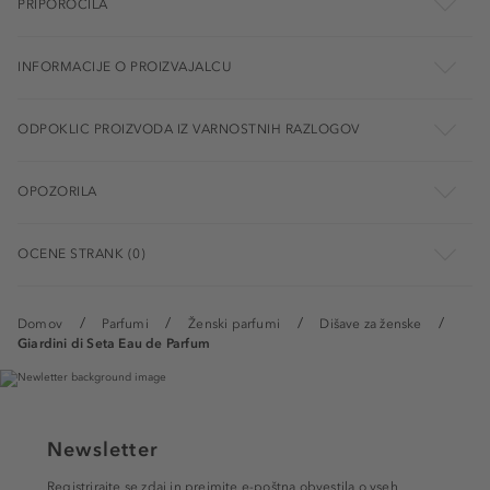
PRIPOROČILA
INFORMACIJE O PROIZVAJALCU
ODPOKLIC PROIZVODA IZ VARNOSTNIH RAZLOGOV
OPOZORILA
OCENE STRANK (0)
Domov
Parfumi
Ženski parfumi
Dišave za ženske
Giardini di Seta Eau de Parfum
Newsletter
Registrirajte se zdaj in prejmite e-poštna obvestila o vseh