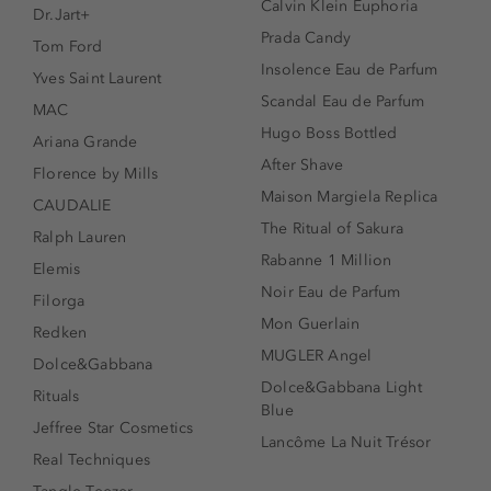
Calvin Klein Euphoria
Dr.Jart+
Prada Candy
Tom Ford
Insolence Eau de Parfum
Yves Saint Laurent
Scandal Eau de Parfum
MAC
Hugo Boss Bottled
Ariana Grande
After Shave
Florence by Mills
Maison Margiela Replica
CAUDALIE
The Ritual of Sakura
Ralph Lauren
Rabanne 1 Million
Elemis
Noir Eau de Parfum
Filorga
Mon Guerlain
Redken
MUGLER Angel
Dolce&Gabbana
Dolce&Gabbana Light
Rituals
Blue
Jeffree Star Cosmetics
Lancôme La Nuit Trésor
Real Techniques