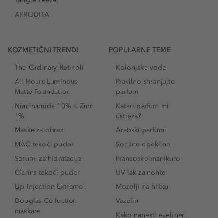
Tangle Teezer
AFRODITA
KOZMETIČNI TRENDI
POPULARNE TEME
The Ordinary Retinoli
Kolonjske vode
All Hours Luminous
Pravilno shranjujte
Matte Foundation
parfum
Niacinamide 10% + Zinc
Kateri parfum mi
1%
ustreza?
Maske za obraz
Arabski parfumi
MAC tekoči puder
Sončne opekline
Serumi za hidratacijo
Francosko manikuro
Clarins tekoči puder
UV lak za nohte
Lip Injection Extreme
Mozolji na hrbtu
Douglas Collection
Vazelin
maskare
Kako nanesti eyeliner