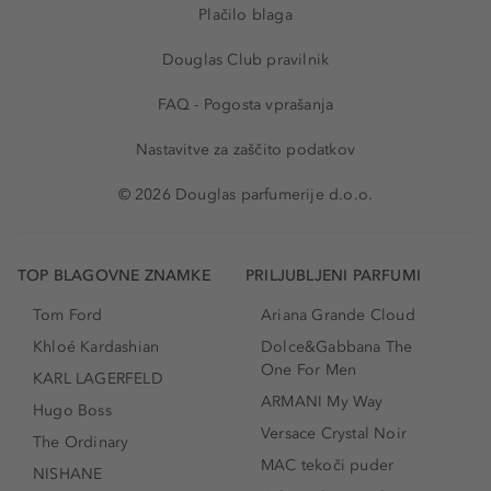
Plačilo blaga
Douglas Club pravilnik
FAQ - Pogosta vprašanja
Nastavitve za zaščito podatkov
© 2026 Douglas parfumerije d.o.o.
TOP BLAGOVNE ZNAMKE
PRILJUBLJENI PARFUMI
Tom Ford
Ariana Grande Cloud
Khloé Kardashian
Dolce&Gabbana The
One For Men
KARL LAGERFELD
ARMANI My Way
Hugo Boss
Versace Crystal Noir
The Ordinary
MAC tekoči puder
NISHANE