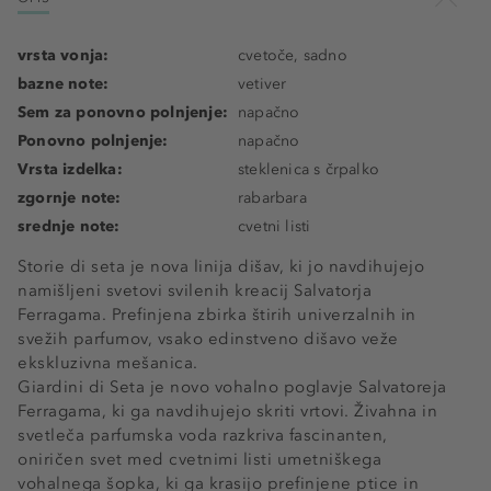
vrsta vonja:
cvetoče, sadno
bazne note:
vetiver
Sem za ponovno polnjenje:
napačno
Ponovno polnjenje:
napačno
Vrsta izdelka:
steklenica s črpalko
zgornje note:
rabarbara
srednje note:
cvetni listi
Storie di seta je nova linija dišav, ki jo navdihujejo
namišljeni svetovi svilenih kreacij Salvatorja
Ferragama. Prefinjena zbirka štirih univerzalnih in
svežih parfumov, vsako edinstveno dišavo veže
ekskluzivna mešanica.
Giardini di Seta je novo vohalno poglavje Salvatoreja
Ferragama, ki ga navdihujejo skriti vrtovi. Živahna in
svetleča parfumska voda razkriva fascinanten,
oniričen svet med cvetnimi listi umetniškega
vohalnega šopka, ki ga krasijo prefinjene ptice in