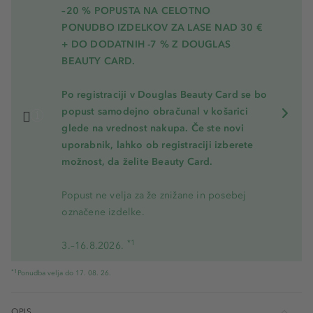
–20 % POPUSTA NA CELOTNO
PONUDBO IZDELKOV ZA LASE NAD 30 €
+ DO DODATNIH -7 % Z DOUGLAS
BEAUTY CARD.
Po registraciji v Douglas Beauty Card se bo
popust samodejno obračunal v košarici
glede na vrednost nakupa. Če ste novi
uporabnik, lahko ob registraciji izberete
možnost, da želite Beauty Card.
Popust ne velja za že znižane in posebej
označene izdelke.
*1
3.–16.8.2026.
*1
Ponudba velja do 17. 08. 26.
OPIS