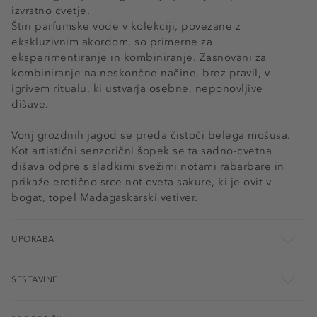
izvrstno cvetje.
Štiri parfumske vode v kolekciji, povezane z
ekskluzivnim akordom, so primerne za
eksperimentiranje in kombiniranje. Zasnovani za
kombiniranje na neskončne načine, brez pravil, v
igrivem ritualu, ki ustvarja osebne, neponovljive
dišave.
Vonj grozdnih jagod se preda čistoči belega mošusa.
Kot artistični senzorični šopek se ta sadno-cvetna
dišava odpre s sladkimi svežimi notami rabarbare in
prikaže erotično srce not cveta sakure, ki je ovit v
bogat, topel Madagaskarski vetiver.
UPORABA
SESTAVINE