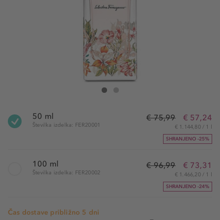
Salvatore Ferragamo Giardini di Seta Eau de Parf
Giardini di Seta Eau de Parfum
50 ml
€ 75,99
€ 57,24
Številka izdelka: FER20001
€ 1.144,80 / 1 l
SHRANJENO -25%
100 ml
€ 96,99
€ 73,31
Številka izdelka: FER20002
€ 1.466,20 / 1 l
SHRANJENO -24%
Čas dostave približno 5 dni