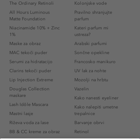
The Ordinary Retinoli
Kolonjske vode
All Hours Luminous
Pravilno shranjujte
Matte Foundation
parfum
Niacinamide 10% + Zinc
Kateri parfum mi
1%
ustreza?
Maske za obraz
Arabski parfumi
MAC tekoči puder
Sončne opekline
Serumi za hidratacijo
Francosko manikuro
Clarins tekoči puder
UV lak za nohte
Lip Injection Extreme
Mozolji na hrbtu
Douglas Collection
Vazelin
maskare
Kako nanesti eyeliner
Lash Idôle Mascara
Kako nalepiti umetne
Mastni lasje
trepalnice
Riževa voda za lase
Barvanje obrvi
BB & CC kreme za obraz
Retinol