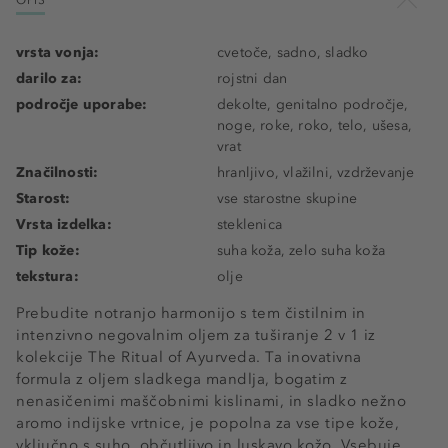
OPIS
vrsta vonja:
cvetoče, sadno, sladko
darilo za:
rojstni dan
področje uporabe:
dekolte, genitalno področje,
noge, roke, roko, telo, ušesa,
vrat
Značilnosti:
hranljivo, vlažilni, vzdrževanje
Starost:
vse starostne skupine
Vrsta izdelka:
steklenica
Tip kože:
suha koža, zelo suha koža
tekstura:
olje
Prebudite notranjo harmonijo s tem čistilnim in
intenzivno negovalnim oljem za tuširanje 2 v 1 iz
kolekcije The Ritual of Ayurveda. Ta inovativna
formula z oljem sladkega mandlja, bogatim z
nenasičenimi maščobnimi kislinami, in sladko nežno
aromo indijske vrtnice, je popolna za vse tipe kože,
vključno s suho, občutljivo in luskavo kožo. Vsebuje