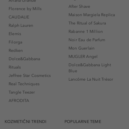
Ariana Grande
After Shave
Florence by Mills
Maison Margiela Replica
CAUDALIE
The Ritual of Sakura
Ralph Lauren
Rabanne 1 Million
Elemis
Noir Eau de Parfum
Filorga
Mon Guerlain
Redken
MUGLER Angel
Dolce&Gabbana
Dolce&Gabbana Light
Rituals
Blue
Jeffree Star Cosmetics
Lancôme La Nuit Trésor
Real Techniques
Tangle Teezer
AFRODITA
KOZMETIČNI TRENDI
POPULARNE TEME