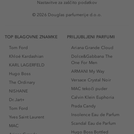
Nastavitve za zaščito podatkov
© 2026 Douglas parfumerije d.o.o.
TOP BLAGOVNE ZNAMKE
PRILJUBLJENI PARFUMI
Tom Ford
Ariana Grande Cloud
Khloé Kardashian
Dolce&Gabbana The
One For Men
KARL LAGERFELD
ARMANI My Way
Hugo Boss
Versace Crystal Noir
The Ordinary
MAC tekoči puder
NISHANE
Calvin Klein Euphoria
Dr.Jart+
Prada Candy
Tom Ford
Insolence Eau de Parfum
Yves Saint Laurent
Scandal Eau de Parfum
MAC
Hugo Boss Bottled