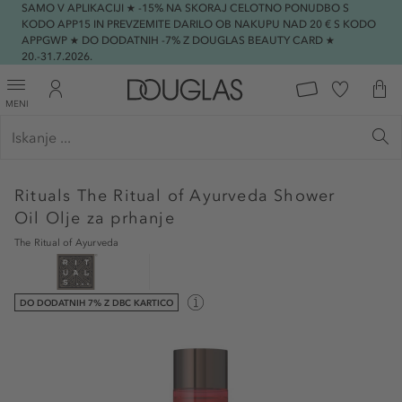
SAMO V APLIKACIJI ★ -15% NA SKORAJ CELOTNO PONUDBO S
KODO APP15 IN PREVZEMITE DARILO OB NAKUPU NAD 20 € S KODO
APPGWP ★ DO DODATNIH -7% Z DOUGLAS BEAUTY CARD ★
20.-31.7.2026.
MENI
Rituals
The Ritual of Ayurveda Shower
Oil Olje za prhanje
The Ritual of Ayurveda
DO DODATNIH 7% Z DBC KARTICO