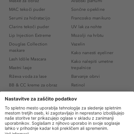
Maske za obraz
Arabski parfumi
MAC tekoči puder
Sončne opekline
Serumi za hidratacijo
Francosko manikuro
Clarins tekoči puder
UV lak za nohte
Lip Injection Extreme
Mozolji na hrbtu
Douglas Collection
Vazelin
maskare
Kako nanesti eyeliner
Lash Idôle Mascara
Kako nalepiti umetne
Mastni lasje
trepalnice
Riževa voda za lase
Barvanje obrvi
BB & CC kreme za obraz
Retinol
Age Defense BB Cream
Vitamin E
SPF 30
Kako povečati ustnice
Senčila za oči
Niacinamid
Tekoči puder
Rozacea
Ličenje povešenih vek
Salicilna kislina