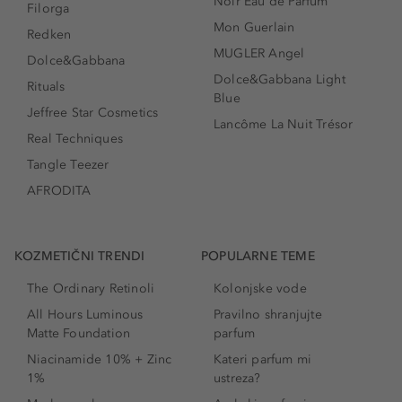
Noir Eau de Parfum
Filorga
Mon Guerlain
Redken
MUGLER Angel
Dolce&Gabbana
Dolce&Gabbana Light
Rituals
Blue
Jeffree Star Cosmetics
Lancôme La Nuit Trésor
Real Techniques
Tangle Teezer
AFRODITA
KOZMETIČNI TRENDI
POPULARNE TEME
The Ordinary Retinoli
Kolonjske vode
All Hours Luminous
Pravilno shranjujte
Matte Foundation
parfum
Niacinamide 10% + Zinc
Kateri parfum mi
1%
ustreza?