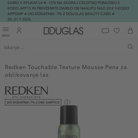
SAMO V APLIKACIJI ★ -15% NA SKORAJ CELOTNO PONUDBO S
KODO APP15 IN PREVZEMITE DARILO OB NAKUPU NAD 20 € S KODO
APPGWP ★ DO DODATNIH -7% Z DOUGLAS BEAUTY CARD ★
20.-31.7.2026.
MENI
Redken
Touchable Texture Mousse Pena za
oblikovanje las
DO DODATNIH 7% Z DBC KARTICO