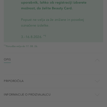
uporabnik, lahko ob registraciji izberete
možnost, da želite Beauty Card.
Popust ne velja za že znižane in posebej
označene izdelke.
*1
3.–16.8.2026.
*1
Ponudba velja do 17. 08. 26.
OPIS
PRIPOROČILA
INFORMACIJE O PROIZVAJALCU