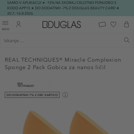
SAMO V APLIKACIJI ★ -15% NA SKORAJ CELOTNO PONUDBO S
KODO APP15 ★ DO DODATNIH -7% Z DOUGLAS BEAUTY CARD ★
20.7.-16.8.2026.
MENI
REAL TECHNIQUES®
Miracle Complexion
Sponge 2 Pack Gobica za nanos ličil
DO DODATNIH 7% Z DBC KARTICO