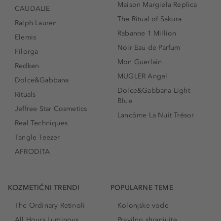
Maison Margiela Replica
CAUDALIE
The Ritual of Sakura
Ralph Lauren
Rabanne 1 Million
Elemis
Noir Eau de Parfum
Filorga
Mon Guerlain
Redken
MUGLER Angel
Dolce&Gabbana
Dolce&Gabbana Light
Rituals
Blue
Jeffree Star Cosmetics
Lancôme La Nuit Trésor
Real Techniques
Tangle Teezer
AFRODITA
KOZMETIČNI TRENDI
POPULARNE TEME
The Ordinary Retinoli
Kolonjske vode
All Hours Luminous
Pravilno shranjujte