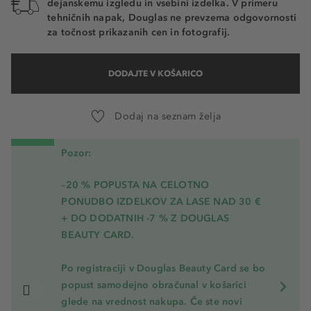
dejanskemu izgledu in vsebini izdelka. V primeru
tehničnih napak, Douglas ne prevzema odgovornosti
za točnost prikazanih cen in fotografij.
DODAJTE V KOŠARICO
Dodaj na seznam želja
Pozor:
–20 % POPUSTA NA CELOTNO
PONUDBO IZDELKOV ZA LASE NAD 30 €
+ DO DODATNIH -7 % Z DOUGLAS
BEAUTY CARD.
Po registraciji v Douglas Beauty Card se bo
popust samodejno obračunal v košarici
glede na vrednost nakupa. Če ste novi