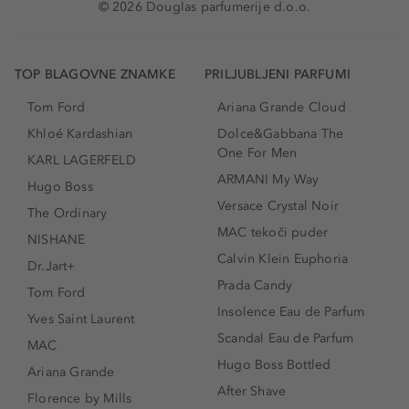
© 2026 Douglas parfumerije d.o.o.
TOP BLAGOVNE ZNAMKE
PRILJUBLJENI PARFUMI
Tom Ford
Ariana Grande Cloud
Khloé Kardashian
Dolce&Gabbana The
One For Men
KARL LAGERFELD
ARMANI My Way
Hugo Boss
Versace Crystal Noir
The Ordinary
MAC tekoči puder
NISHANE
Calvin Klein Euphoria
Dr.Jart+
Prada Candy
Tom Ford
Insolence Eau de Parfum
Yves Saint Laurent
Scandal Eau de Parfum
MAC
Hugo Boss Bottled
Ariana Grande
After Shave
Florence by Mills