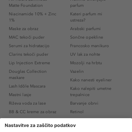
Matte Foundation
parfum
Niacinamide 10% + Zinc
Kateri parfum mi
1%
ustreza?
Maske za obraz
Arabski parfumi
MAC tekoči puder
Sončne opekline
Serumi za hidratacijo
Francosko manikuro
Clarins tekoči puder
UV lak za nohte
Lip Injection Extreme
Mozolji na hrbtu
Douglas Collection
Vazelin
maskare
Kako nanesti eyeliner
Lash Idôle Mascara
Kako nalepiti umetne
Mastni lasje
trepalnice
Riževa voda za lase
Barvanje obrvi
BB & CC kreme za obraz
Retinol
Age Defense BB Cream
Vitamin E
SPF 30
Kako povečati ustnice