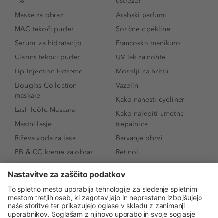
1%
ustreza?
Maske za obraz
Arabski parfumi
MAC tekoči puder
Sončne opekline
Serumi za hidratacijo
Francosko manikuro
Clarins tekoči puder
UV lak za nohte
Lip Injection Extreme
Mozolji na hrbtu
Douglas Collection
Vazelin
maskare
Kako nanesti eyeliner
Lash Idôle Mascara
Kako nalepiti umetne
Mastni lasje
trepalnice
Riževa voda za lase
Barvanje obrvi
BB & CC kreme za obraz
Retinol
Age Defense BB Cream
Vitamin E
SPF 30
Kako povečati ustnice
Senčila za oči
Niacinamid
Tekoči puder
Rozacea