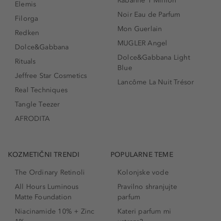
Rabanne 1 Million
Elemis
Noir Eau de Parfum
Filorga
Mon Guerlain
Redken
MUGLER Angel
Dolce&Gabbana
Dolce&Gabbana Light
Rituals
Blue
Jeffree Star Cosmetics
Lancôme La Nuit Trésor
Real Techniques
Tangle Teezer
AFRODITA
KOZMETIČNI TRENDI
POPULARNE TEME
The Ordinary Retinoli
Kolonjske vode
All Hours Luminous
Pravilno shranjujte
Matte Foundation
parfum
Niacinamide 10% + Zinc
Kateri parfum mi