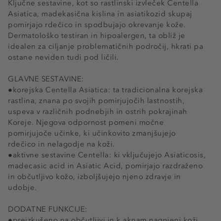
Ključne sestavine, kot so rastlinski izvleček Centella
Asiatica, madekasična kislina in asiatikozid skupaj
pomirjajo rdečico in spodbujajo okrevanje kože.
Dermatološko testiran in hipoalergen, ta obliž je
idealen za ciljanje problematičnih področij, hkrati pa
ostane neviden tudi pod ličili.
GLAVNE SESTAVINE:
●korejska Centella Asiatica: ta tradicionalna korejska
rastlina, znana po svojih pomirjujočih lastnostih,
uspeva v različnih podnebjih in ostrih pokrajinah
Koreje. Njegova odpornost pomeni močne
pomirjujoče učinke, ki učinkovito zmanjšujejo
rdečico in nelagodje na koži.
●aktivne sestavine Centella: ki vključujejo Asiaticosis,
madecasic acid in Asiatic Acid, pomirjajo razdraženo
in občutljivo kožo, izboljšujejo njeno zdravje in
udobje.
DODATNE FUNKCIJE:
●preizkušeno na občutljivi in k aknam nagnjeni koži