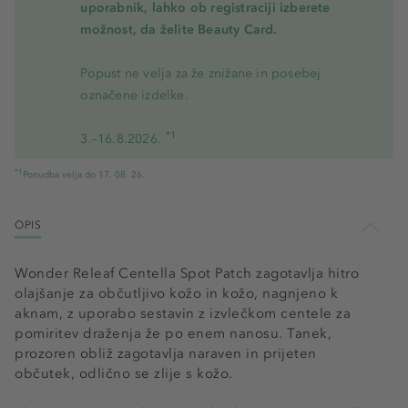
uporabnik, lahko ob registraciji izberete
možnost, da želite Beauty Card.
Popust ne velja za že znižane in posebej
označene izdelke.
*1
3.–16.8.2026.
*1
Ponudba velja do 17. 08. 26.
OPIS
Wonder Releaf Centella Spot Patch zagotavlja hitro
olajšanje za občutljivo kožo in kožo, nagnjeno k
aknam, z uporabo sestavin z izvlečkom centele za
pomiritev draženja že po enem nanosu. Tanek,
prozoren obliž zagotavlja naraven in prijeten
občutek, odlično se zlije s kožo.