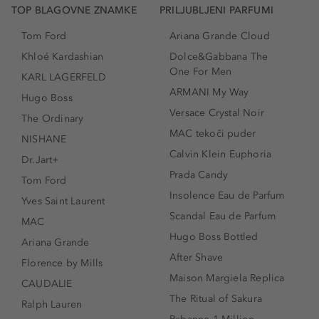
TOP BLAGOVNE ZNAMKE
PRILJUBLJENI PARFUMI
Tom Ford
Ariana Grande Cloud
Khloé Kardashian
Dolce&Gabbana The
One For Men
KARL LAGERFELD
ARMANI My Way
Hugo Boss
Versace Crystal Noir
The Ordinary
MAC tekoči puder
NISHANE
Calvin Klein Euphoria
Dr.Jart+
Prada Candy
Tom Ford
Insolence Eau de Parfum
Yves Saint Laurent
Scandal Eau de Parfum
MAC
Hugo Boss Bottled
Ariana Grande
After Shave
Florence by Mills
Maison Margiela Replica
CAUDALIE
The Ritual of Sakura
Ralph Lauren