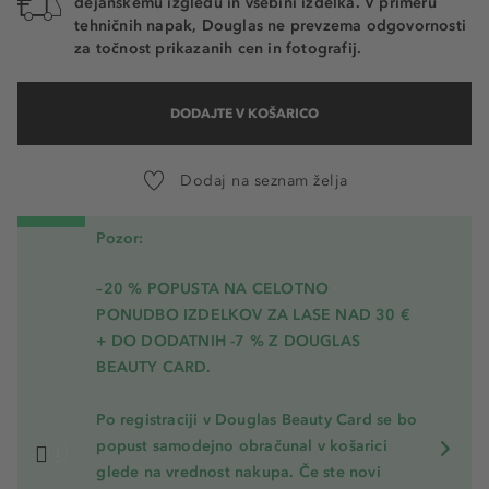
dejanskemu izgledu in vsebini izdelka. V primeru
tehničnih napak, Douglas ne prevzema odgovornosti
za točnost prikazanih cen in fotografij.
DODAJTE V KOŠARICO
Dodaj na seznam želja
Pozor:
–20 % POPUSTA NA CELOTNO
PONUDBO IZDELKOV ZA LASE NAD 30 €
+ DO DODATNIH -7 % Z DOUGLAS
BEAUTY CARD.
Po registraciji v Douglas Beauty Card se bo
popust samodejno obračunal v košarici
glede na vrednost nakupa. Če ste novi