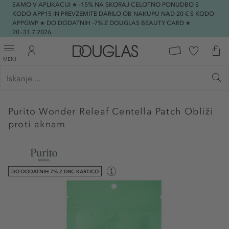
SAMO V APLIKACIJI ★ -15% NA SKORAJ CELOTNO PONUDBO S
KODO APP15 IN PREVZEMITE DARILO OB NAKUPU NAD 20 € S KODO
APPGWP ★ DO DODATNIH -7% Z DOUGLAS BEAUTY CARD ★
20.-31.7.2026.
MENI
Purito
Wonder Releaf Centella Patch Obliži
proti aknam
DO DODATNIH 7% Z DBC KARTICO