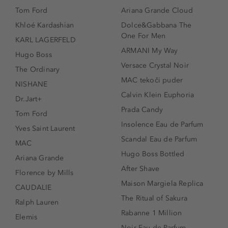
Tom Ford
Ariana Grande Cloud
Khloé Kardashian
Dolce&Gabbana The
One For Men
KARL LAGERFELD
ARMANI My Way
Hugo Boss
Versace Crystal Noir
The Ordinary
MAC tekoči puder
NISHANE
Calvin Klein Euphoria
Dr.Jart+
Prada Candy
Tom Ford
Insolence Eau de Parfum
Yves Saint Laurent
Scandal Eau de Parfum
MAC
Hugo Boss Bottled
Ariana Grande
After Shave
Florence by Mills
Maison Margiela Replica
CAUDALIE
The Ritual of Sakura
Ralph Lauren
Rabanne 1 Million
Elemis
Noir Eau de Parfum