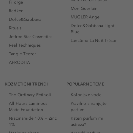
Filorga
Mon Guerlain
Redken
MUGLER Angel
Dolce&Gabbana
Dolce&Gabbana Light
Rituals
Blue
Jeffree Star Cosmetics
Lancôme La Nuit Trésor
Real Techniques
Tangle Teezer
AFRODITA
KOZMETIČNI TRENDI
POPULARNE TEME
The Ordinary Retinoli
Kolonjske vode
All Hours Luminous
Pravilno shranjujte
Matte Foundation
parfum
Niacinamide 10% + Zinc
Kateri parfum mi
1%
ustreza?