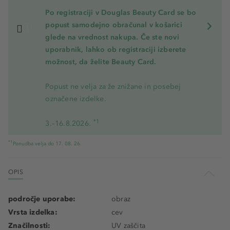
Po registraciji v Douglas Beauty Card se bo
popust samodejno obračunal v košarici
glede na vrednost nakupa. Če ste novi
uporabnik, lahko ob registraciji izberete
možnost, da želite Beauty Card.
Popust ne velja za že znižane in posebej
označene izdelke.
*1
3.–16.8.2026.
*1
Ponudba velja do 17. 08. 26.
OPIS
področje uporabe:
obraz
Vrsta izdelka:
cev
Značilnosti:
UV zaščita