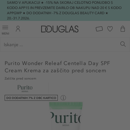
SAMO V APLIKACIJI ★ -15% NA SKORAJ CELOTNO PONUDBO S
KODO APP15 IN PREVZEMITE DARILO OB NAKUPU NAD 20 € S KODO
APPGWP ★ DO DODATNIH -7% Z DOUGLAS BEAUTY CARD ★
20.-31.7.2026.
MENI
Purito
Wonder Releaf Centella Day SPF
Cream Krema za zaščito pred soncem
Zaščita pred soncem
DO DODATNIH 7% Z DBC KARTICO