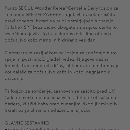
Purito SEOUL Wonder Releaf Centella Daily losjon za
sončenje SPF50+ PA++++ zagotavlja visoko zaščito
pred soncem, hkrati pa nudi pomirjujočo hidracijo.
Ta lahek SPF brez dišav, obogaten z azijsko centello,
izvlečkom rjavih alg in hialuronsko kislino ohranja
občutljivo kožo mirno in hidrirano ves dan.
Z nemastnim zaključkom se losjon za sončenje hitro
vpije in pusti sijoč, gladek videz. Njegova nežna
formula brez umetnih dišav, silikonov in parabenov je
kot nalašč za občutljivo kožo in kožo, nagnjeno k
draženju.
Ta losjon za sončenje, zasnovan za zaščito pred UV
žarki in mestnimi onesnaževalci, deluje kot zaščitna
bariera, ki ščiti kožo pred zunanjimi škodljivimi vplivi,
hkrati pa jo ohranja navlaženo in sijočo.
GLAVNE SESTAVINE:
●korejska Centella Asiatica: ta tradicionalna korejska