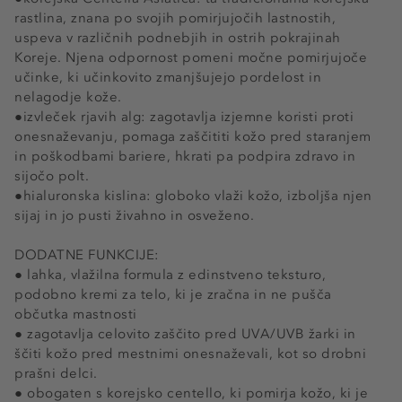
rastlina, znana po svojih pomirjujočih lastnostih,
uspeva v različnih podnebjih in ostrih pokrajinah
Koreje. Njena odpornost pomeni močne pomirjujoče
učinke, ki učinkovito zmanjšujejo pordelost in
nelagodje kože.
●izvleček rjavih alg: zagotavlja izjemne koristi proti
onesnaževanju, pomaga zaščititi kožo pred staranjem
in poškodbami bariere, hkrati pa podpira zdravo in
sijočo polt.
●hialuronska kislina: globoko vlaži kožo, izboljša njen
sijaj in jo pusti živahno in osveženo.
DODATNE FUNKCIJE:
● lahka, vlažilna formula z edinstveno teksturo,
podobno kremi za telo, ki je zračna in ne pušča
občutka mastnosti
● zagotavlja celovito zaščito pred UVA/UVB žarki in
ščiti kožo pred mestnimi onesnaževali, kot so drobni
prašni delci.
● obogaten s korejsko centello, ki pomirja kožo, ki je