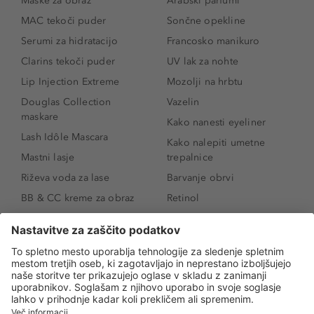
Maske za obraz
Arabski parfumi
MAC tekoči puder
Sončne opekline
Serumi za hidratacijo
Francosko manikuro
Clarins tekoči puder
UV lak za nohte
Lip Injection Extreme
Mozolji na hrbtu
Douglas Collection
Vazelin
maskare
Kako nanesti eyeliner
Lash Idôle Mascara
Kako nalepiti umetne
Mastni lasje
trepalnice
Riževa voda za lase
Barvanje obrvi
BB & CC kreme za obraz
Retinol
Age Defense BB Cream
Vitamin E
SPF 30
Kako povečati ustnice
Senčila za oči
Niacinamid
Tekoči puder
Rozacea
Ličenje povešenih vek
Salicilna kislina