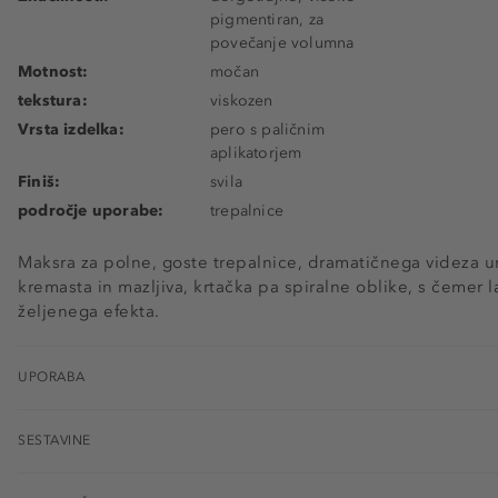
pigmentiran, za
povečanje volumna
Motnost:
močan
tekstura:
viskozen
Vrsta izdelka:
pero s paličnim
aplikatorjem
Finiš:
svila
področje uporabe:
trepalnice
Maksra za polne, goste trepalnice, dramatičnega videza um
kremasta in mazljiva, krtačka pa spiralne oblike, s čemer
željenega efekta.
UPORABA
SESTAVINE