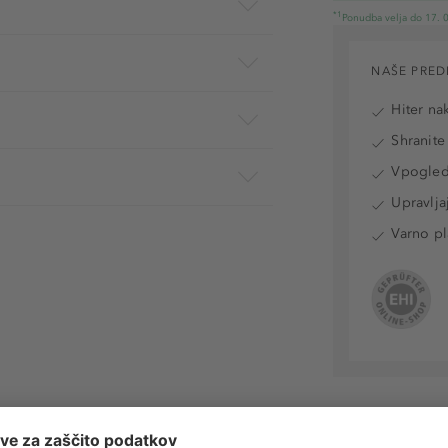
*1
Ponudba velja do 17. 0
NAŠE PRED
Hiter na
Shranite
Vpogled 
Upravlja
Varno pl