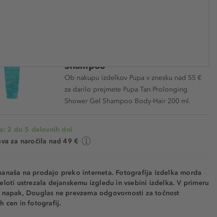
€ 20,99
PU245413
€ 1.749,20 / 1 l
Darilo Pupa Hair and Body
Shampoo
Ob nakupu izdelkov Pupa v znesku nad 55 €
za darilo prejmete Pupa Tan Prolonging
Shower Gel Shampoo Body-Hair 200 ml.
a: 2 do 5 delovnih dni
va za naročila nad 49 €
nanaša na prodajo preko interneta. Fotografija izdelka morda
eloti ustrezala dejanskemu izgledu in vsebini izdelka. V primeru
h napak, Douglas ne prevzema odgovornosti za točnost
h cen in fotografij.