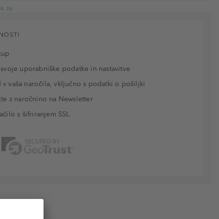
8. 26.
NOSTI
kup
 svoje uporabniške podatke in nastavitve
v vaša naročila, vključno s podatki o pošiljki
jte z naročnino na Newsletter
ačilo s šifriranjem SSL