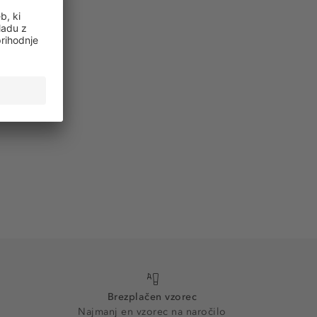
Brezplačen vzorec
Najmanj en vzorec na naročilo