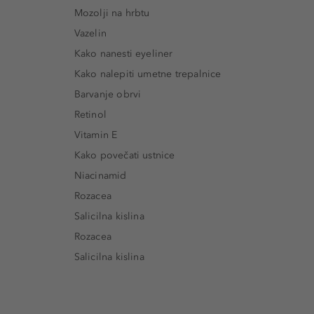
Mozolji na hrbtu
Vazelin
Kako nanesti eyeliner
Kako nalepiti umetne trepalnice
Barvanje obrvi
Retinol
Vitamin E
Kako povečati ustnice
Niacinamid
Rozacea
Salicilna kislina
Rozacea
Salicilna kislina