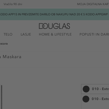
Vračilo 90 dni
MOJA DIGITALNA KAR
ODO APP15 IN PREVZEMITE DARILO OB NAKUPU NAD 20 € S KODO APPGWP ★
TELO
LASJE
HOME & LIFESTYLE
POPUSTI IN DAR
scara
a Maskara
010 - Extr
010 - Extr