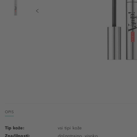
OPIS
Tip kože:
vsi tipi kože
Značilnosti:
dolgotrajno, visoko