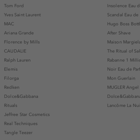
Tom Ford
Insolence Eau d
Yves Saint Laurent
Scandal Eau de
MAC
Hugo Boss Bott
Ariana Grande
After Shave
Florence by Mills
Maison Margiela
CAUDALIE
The Ritual of Sa
Ralph Lauren
Rabanne 1 Milli
Elemis
Noir Eau de Pa
Filorga
Mon Guerlain
Redken
MUGLER Angel
Dolce&Gabbana
Dolce&Gabbana 
Rituals
Lancôme La Nui
Jeffree Star Cosmetics
Real Techniques
Tangle Teezer