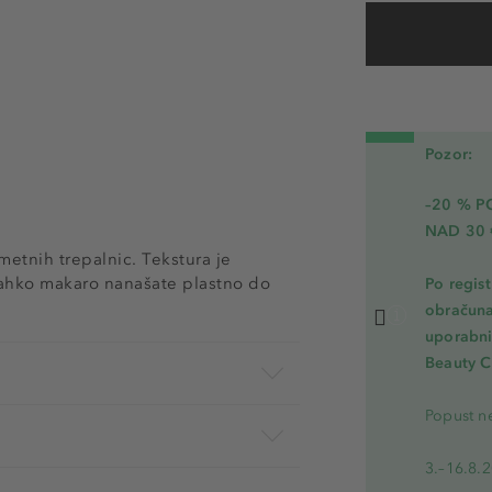
Pozor:
–20 % 
NAD 30 
etnih trepalnic. Tekstura je
 lahko makaro nanašate plastno do
Po regis
obračuna
uporabnik
Beauty C
Popust ne
3.–16.8.