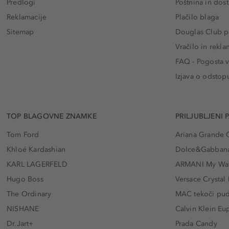
Predlogi
Poštnina in dos
Reklamacije
Plačilo blaga
Sitemap
Douglas Club pr
Vračilo in rekla
FAQ - Pogosta v
Izjava o odstop
TOP BLAGOVNE ZNAMKE
PRILJUBLJENI 
Tom Ford
Ariana Grande 
Khloé Kardashian
Dolce&Gabbana
KARL LAGERFELD
ARMANI My Wa
Hugo Boss
Versace Crystal
The Ordinary
MAC tekoči pu
NISHANE
Calvin Klein Eu
Dr.Jart+
Prada Candy