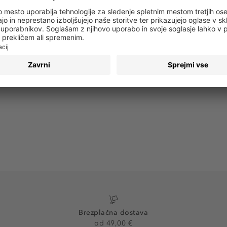
 obvestila o vseh trendih in ponudbah!
PRIJAVA
Brezplačna dostava
od 49,00 €