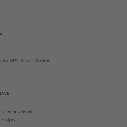
VA
ujejo DDV. Stroški dostave.
TAVE
java nepravilnosti
dovoljstvu