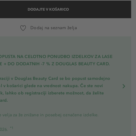
DODAJTE V KOŠARICO
Dodaj na seznam želja
POPUSTA NA CELOTNO PONUDBO IZDELKOV ZA LASE
€ + DO DODATNIH -7 % Z DOUGLAS BEAUTY CARD.
traciji v Douglas Beauty Card se bo popust samodejno
l v košarici glede na vrednost nakupa. Če ste novi
, lahko ob registraciji izberete možnost, da želite
ard.
 velja za že znižane in posebej označene izdelke.
*1
2026.