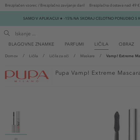
Brezplačen vzorec / Brezplačno zavijanje daril
Brezplačna dostava nad 49 €
SAMO V APLIKACIJI ★ -15% NA SKORAJ CELOTNO PONUDBO S K
BLAGOVNE ZNAMKE
PARFUMI
LIČILA
OBRAZ
Domov
Ličila
Ličila za oči
Maskare
Vamp! Extreme Ma
Pupa
Vamp! Extreme Mascar