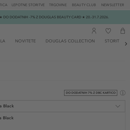
TICA
LEPOTNE STORITVE
TRGOVINE
BEAUTY CLUB
NEWSLETTER
 DO DODATNIH -7% Z DOUGLAS BEAUTY CARD ★ 20.-31.7.2026.
ILA
NOVITETE
DOUGLAS COLLECTION
STORITVE

DO DODATNIH 7% Z DBC KARTICO
a Black
a Black