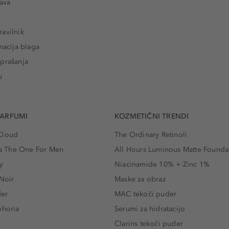
tava
avilnik
macija blaga
prašanja
u
PARFUMI
KOZMETIČNI TRENDI
Cloud
The Ordinary Retinoli
 The One For Men
All Hours Luminous Matte Founda
y
Niacinamide 10% + Zinc 1%
 Noir
Maske za obraz
der
MAC tekoči puder
phoria
Serumi za hidratacijo
Clarins tekoči puder