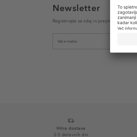
Newsletter
Registrirajte se zdaj in prejmite e-poštna
Hitra dostava
2-5 delovnih dni