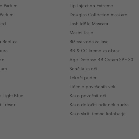
e Parfum
Lip Injection Extreme
 Parfum
Douglas Collection maskare
led
Lash Idôle Mascara
Mastni lasje
 Replica
Riževa voda za lase
kura
BB & CC kreme za obraz
on
Age Defense BB Cream SPF 30
rfum
Senčila za oči
Tekoči puder
Ličenje povešenih vek
Light Blue
Kako povečati oči
t Trésor
Kako določiti odtenek pudra
Kako skriti temne kolobarje