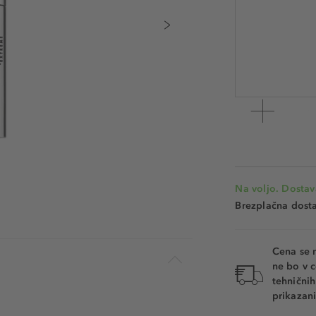
12 ml
Številka izdelka: 
Na voljo. Dostav
Brezplačna dosta
Cena se 
ne bo v c
tehnični
prikazani