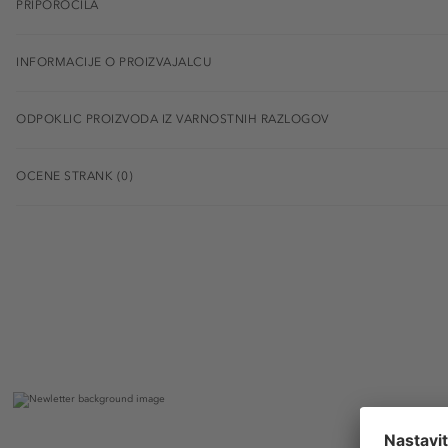
PRIPOROČILA
INFORMACIJE O PROIZVAJALCU
ODPOKLIC PROIZVODA IZ VARNOSTNIH RAZLOGOV
OCENE STRANK (0)