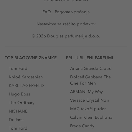
FAQ - Pogosta vprašanja
Nastavitve za zaščito podatkov
© 2026 Douglas parfumerije d.o.o.
TOP BLAGOVNE ZNAMKE
PRILJUBLJENI PARFUMI
Tom Ford
Ariana Grande Cloud
Khloé Kardashian
Dolce&Gabbana The
One For Men
KARL LAGERFELD
ARMANI My Way
Hugo Boss
Versace Crystal Noir
The Ordinary
MAC tekoči puder
NISHANE
Calvin Klein Euphoria
Dr.Jart+
Prada Candy
Tom Ford