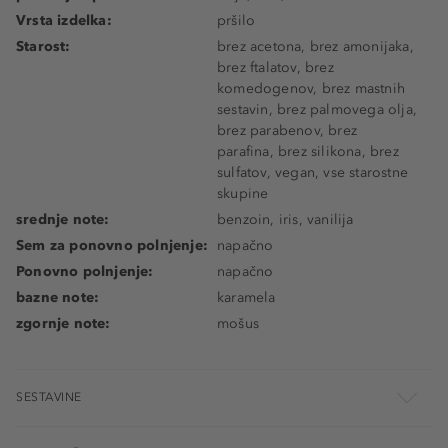
Vrsta izdelka:
pršilo
Starost:
brez acetona, brez amonijaka,
brez ftalatov, brez
komedogenov, brez mastnih
sestavin, brez palmovega olja,
brez parabenov, brez
parafina, brez silikona, brez
sulfatov, vegan, vse starostne
skupine
srednje note:
benzoin, iris, vanilija
Sem za ponovno polnjenje:
napačno
Ponovno polnjenje:
napačno
bazne note:
karamela
zgornje note:
mošus
SESTAVINE