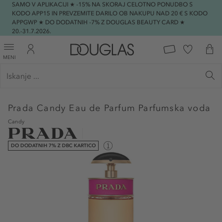
SAMO V APLIKACIJI ★ -15% NA SKORAJ CELOTNO PONUDBO S
KODO APP15 IN PREVZEMITE DARILO OB NAKUPU NAD 20 € S KODO
APPGWP ★ DO DODATNIH -7% Z DOUGLAS BEAUTY CARD ★
20.-31.7.2026.
MENI
Prada
Candy Eau de Parfum Parfumska voda
Candy
DO DODATNIH 7% Z DBC KARTICO