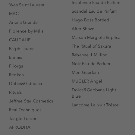
Insolence Eau de Parfum
Yves Saint Laurent
Scandal Eau de Parfum
MAC
Hugo Boss Bottled
Ariana Grande
After Shave
Florence by Mills
Maison Margiela Replica
CAUDALIE
The Ritual of Sakura
Ralph Lauren
Rabanne 1 Million
Elemis
Noir Eau de Parfum
Filorga
Mon Guerlain
Redken
MUGLER Angel
Dolce&Gabbana
Dolce&Gabbana Light
Rituals
Blue
Jeffree Star Cosmetics
Lancôme La Nuit Trésor
Real Techniques
Tangle Teezer
AFRODITA