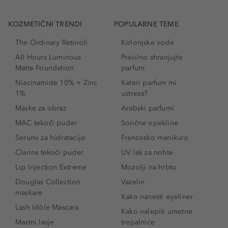
KOZMETIČNI TRENDI
POPULARNE TEME
The Ordinary Retinoli
Kolonjske vode
All Hours Luminous
Pravilno shranjujte
Matte Foundation
parfum
Niacinamide 10% + Zinc
Kateri parfum mi
1%
ustreza?
Maske za obraz
Arabski parfumi
MAC tekoči puder
Sončne opekline
Serumi za hidratacijo
Francosko manikuro
Clarins tekoči puder
UV lak za nohte
Lip Injection Extreme
Mozolji na hrbtu
Douglas Collection
Vazelin
maskare
Kako nanesti eyeliner
Lash Idôle Mascara
Kako nalepiti umetne
Mastni lasje
trepalnice