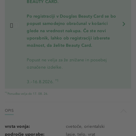
BEAUTY CARD.
Po registraciji v Douglas Beauty Card se bo
popust samodejno obračunal v košarici
glede na vrednost nakupa. Če ste novi
uporabnik, lahko ob registraciji izberete
možnost, da želite Beauty Card.
Popust ne velja za že znižane in posebej
označene izdelke.
*1
3.–16.8.2026.
*1
Ponudba velja do 17. 08. 26.
OPIS
vrsta vonja:
cvetoče, orientalski
področje uporabe:
lasje, telo, vrat