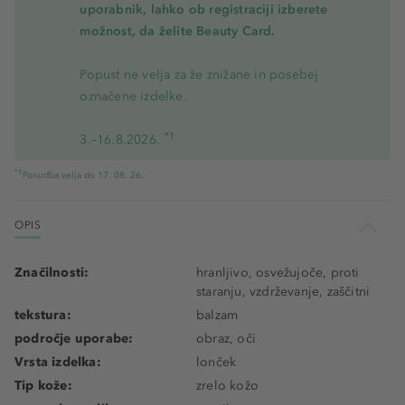
uporabnik, lahko ob registraciji izberete
možnost, da želite Beauty Card.
Popust ne velja za že znižane in posebej
označene izdelke.
*1
3.–16.8.2026.
*1
Ponudba velja do 17. 08. 26.
OPIS
Značilnosti:
hranljivo, osvežujoče, proti
staranju, vzdrževanje, zaščitni
tekstura:
balzam
področje uporabe:
obraz, oči
Vrsta izdelka:
lonček
Tip kože:
zrelo kožo