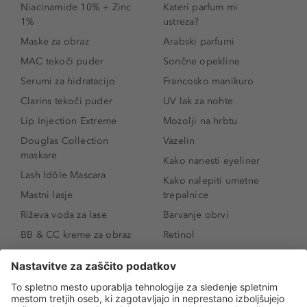
Niacinamide 10% + Zinc
Kateri parfum mi
1%
ustreza?
Maske za obraz
Arabski parfumi
MAC tekoči puder
Sončne opekline
Serumi za hidratacijo
Francosko manikuro
Clarins tekoči puder
UV lak za nohte
Lip Injection Extreme
Mozolji na hrbtu
Douglas Collection
Vazelin
maskare
Kako nanesti eyeliner
Lash Idôle Mascara
Kako nalepiti umetne
Mastni lasje
trepalnice
Riževa voda za lase
Barvanje obrvi
BB & CC kreme za obraz
Retinol
Age Defense BB Cream
Vitamin E
SPF 30
Kako povečati ustnice
Senčila za oči
Niacinamid