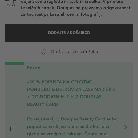
dejanskemu izgledu in vsebini izdelka. V primeru
tehničnih napak, Douglas ne prevzema odgovornosti
za točnost prikazanih cen in fotografij.
DODAJTE V KOŠARICO
Dodaj na seznam želja
Pozor:
–20 % POPUSTA NA CELOTNO
PONUDBO IZDELKOV ZA LASE NAD 30 €
+ DO DODATNIH -7 % Z DOUGLAS
BEAUTY CARD.
Po registraciji v Douglas Beauty Card se bo
popust samodejno obračunal v košarici
glede na vrednost nakupa. Če ste novi