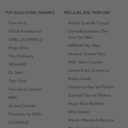
TOP BLAGOVNE ZNAMKE
PRILJUBLJENI PARFUMI
Tom Ford
Ariana Grande Cloud
Khloé Kardashian
Dolce&Gabbana The
One For Men
KARL LAGERFELD
ARMANI My Way
Hugo Boss
Versace Crystal Noir
The Ordinary
MAC tekoči puder
NISHANE
Calvin Klein Euphoria
Dr.Jart+
Prada Candy
Tom Ford
Insolence Eau de Parfum
Yves Saint Laurent
Scandal Eau de Parfum
MAC
Hugo Boss Bottled
Ariana Grande
After Shave
Florence by Mills
Maison Margiela Replica
CAUDALIE