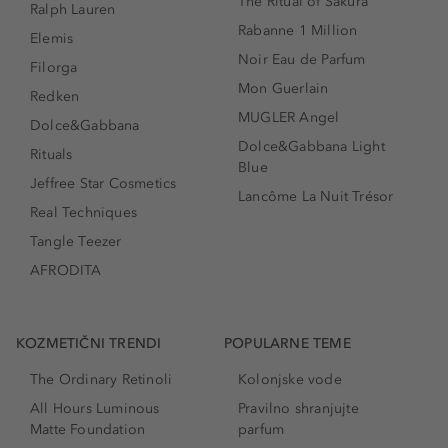
The Ritual of Sakura
Ralph Lauren
Rabanne 1 Million
Elemis
Noir Eau de Parfum
Filorga
Mon Guerlain
Redken
MUGLER Angel
Dolce&Gabbana
Dolce&Gabbana Light
Rituals
Blue
Jeffree Star Cosmetics
Lancôme La Nuit Trésor
Real Techniques
Tangle Teezer
AFRODITA
KOZMETIČNI TRENDI
POPULARNE TEME
The Ordinary Retinoli
Kolonjske vode
All Hours Luminous
Pravilno shranjujte
Matte Foundation
parfum