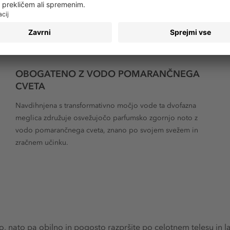
OBOGATENO Z VODO POMARANČNEGA
CVETA
Navdihnjena s transformativno močjo vode ta dvofazna
meglica združuje osvežujočo parfumsko zgornjo noto z
vodo pomarančnega cveta, znano po svojem svežem in
zračnem učinku.
o, nato pa obilno in pogosto razpršite po celotnem telesu in l