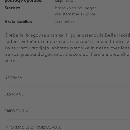
področje uporabe:
lasje, telo
Starost:
brezalkoholno, vegan,
vse starostne skupine
Vrsta izdelka:
steklenica
Ôrəbella, blagovna znamka, ki jo je ustanovila Bella Had
sadno-cvetlično kompozicijo, ki navduši s sočno hruško, zr
ko se v srcu razvijejo lahkotna potonika in nežne cvetličn
na koži pustita dolgotrajno, sijočo sled. Formula brez al
vodo.
UPORABA
SESTAVINE
PRIPOROČILA
INFORMACIJE O PROIZVAJALCU