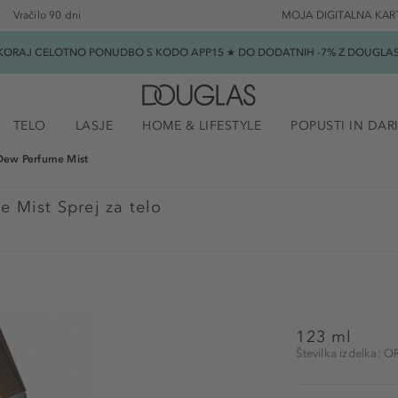
Vračilo 90 dni
MOJA DIGITALNA KAR
SKORAJ CELOTNO PONUDBO S KODO APP15 ★ DO DODATNIH -7% Z DOUGLAS B
TELO
LASJE
HOME & LIFESTYLE
POPUSTI IN DAR
Dew Perfume Mist
 Mist Sprej za telo
123 ml
Številka izdelka: