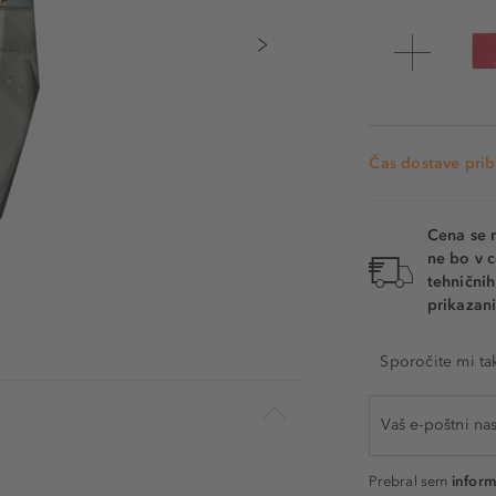
Čas dostave prib
Cena se 
ne bo v c
tehnični
prikazani
Sporočite mi ta
Prebral sem
inform