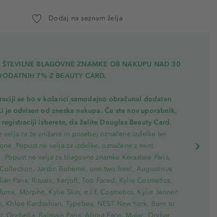
Dodaj na seznam želja
A ŠTEVILNE BLAGOVNE ZNAMKE OB NAKUPU NAD 30
DODATNIH 7% Z BEAUTY CARD.
traciji se bo v košarici samodejno obračunal dodaten
ki je odvisen od zneska nakupa. Če ste nov uporabnik,
registraciji izberete, da želite Douglas Beauty Card.
 velja za že znižane in posebej označene izdelke ter
one. Popust ne velja za izdelke, označene z mint
 Popust ne velja za blagovne znamke Kérastase Paris,
Collection, Jardin Bohème, one.two.free!, Augustinus
lian Paris, Rituals, Xerjoff, Too Faced, Kylie Cosmetics,
ume, Morphe, Kylie Skin, e.l.f. Cosmetics, Kylie Jenner
e, Khloe Kardashian, Typebea, NEST New York, Born to
, Orebella, Balmain Paris, About Face, Mulac, Drybar,