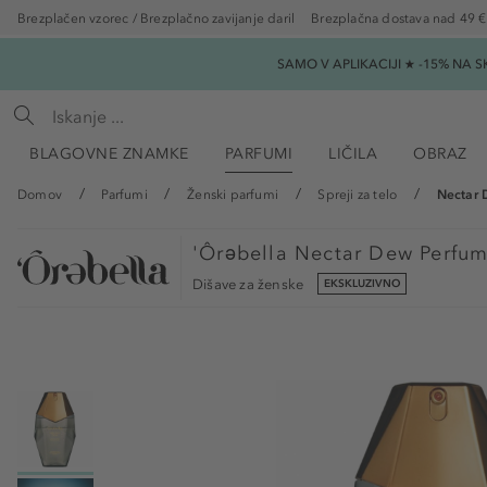
Brezplačen vzorec / Brezplačno zavijanje daril
Brezplačna dostava nad 49 €
SAMO V APLIKACIJI ★ -15% NA 
BLAGOVNE ZNAMKE
PARFUMI
LIČILA
OBRAZ
Domov
Parfumi
Ženski parfumi
Spreji za telo
Nectar 
'Ôrəbella
Nectar Dew Perfume
Dišave za ženske
EKSKLUZIVNO