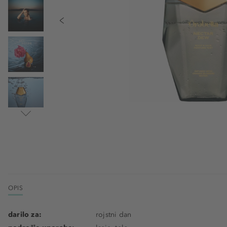
OPIS
darilo za:
rojstni dan