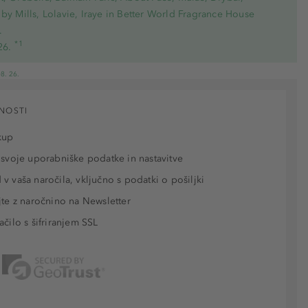
by Mills, Lolavie, Iraye in Better World Fragrance House
.
*1
26.
8. 26.
NOSTI
kup
 svoje uporabniške podatke in nastavitve
v vaša naročila, vključno s podatki o pošiljki
jte z naročnino na Newsletter
ačilo s šifriranjem SSL