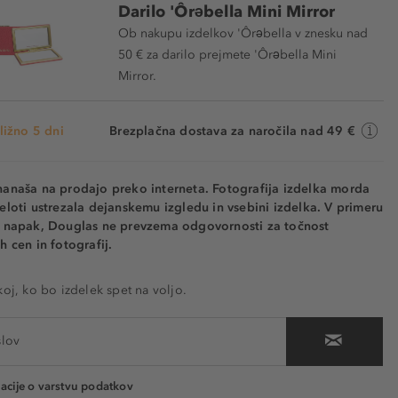
Darilo 'Ôrəbella Mini Mirror
Ob nakupu izdelkov 'Ôrəbella v znesku nad
50 € za darilo prejmete 'Ôrəbella Mini
Mirror.
ližno 5 dni
Brezplačna dostava za naročila nad 49 €
nanaša na prodajo preko interneta. Fotografija izdelka morda
eloti ustrezala dejanskemu izgledu in vsebini izdelka. V primeru
h napak, Douglas ne prevzema odgovornosti za točnost
h cen in fotografij.
koj, ko bo izdelek spet na voljo.
acije o varstvu podatkov