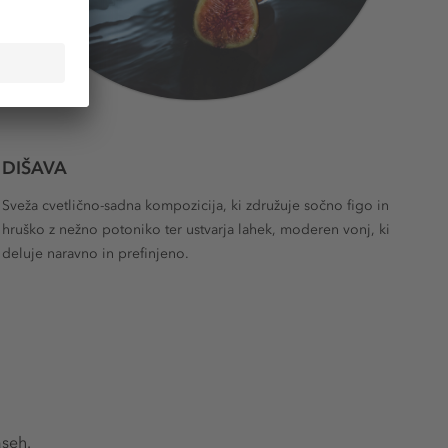
DIŠAVA
Sveža cvetlično-sadna kompozicija, ki združuje sočno figo in
hruško z nežno potoniko ter ustvarja lahek, moderen vonj, ki
deluje naravno in prefinjeno.
aseh.