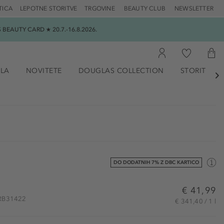
TICA
LEPOTNE STORITVE
TRGOVINE
BEAUTY CLUB
NEWSLETTER
EAUTY CARD ★ 20.7.-16.8.2026.
ILA
NOVITETE
DOUGLAS COLLECTION
STORITVE

DO DODATNIH 7% Z DBC KARTICO
€ 41,99
 ORB31422
€ 341,40 / 1 l