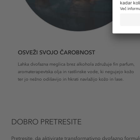
OSVEŽI SVOJO ČAROBNOST
Lahka dvofazna meglica brez alkohola združuje fin parfum,
aromaterapevtska olja in rastlinske vode, ki negujejo kožo
ter jo nežno odišavijo in hkrati navlažijo kožo in lase.
DOBRO PRETRESITE
Pretresite, da aktivirate transformativno dvofazno formul