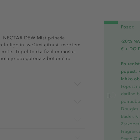
Pozor:
id. NECTAR DEW Mist prinaša
-20% N
elo figo in svežimi citrusi, medtem
€ + DO 
e note. Topel tonka fižol in mošus
kohola je obogatena z botanično
Po regis
popust, 
lahko ob 
Popust ne
darilne b
ponudbo.
Douglas 
Bader, Ki
Zarkoperf
Fragranc
Stand Out