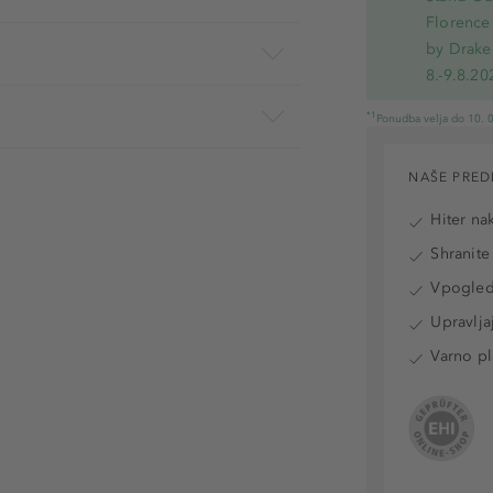
Florence 
by Drake
8.-9.8.20
*1
Ponudba velja do 10. 0
NAŠE PRED
Hiter na
Shranite
Vpogled 
Upravlja
Varno pl