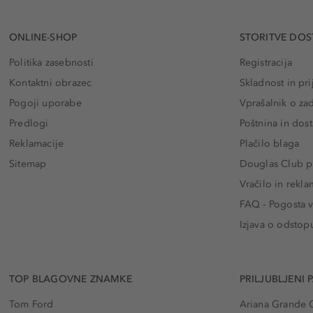
ONLINE-SHOP
STORITVE DOS
Politika zasebnosti
Registracija
Kontaktni obrazec
Skladnost in pri
Pogoji uporabe
Vprašalnik o za
Predlogi
Poštnina in dos
Reklamacije
Plačilo blaga
Sitemap
Douglas Club pr
Vračilo in rekla
FAQ - Pogosta v
Izjava o odstop
TOP BLAGOVNE ZNAMKE
PRILJUBLJENI 
Tom Ford
Ariana Grande 