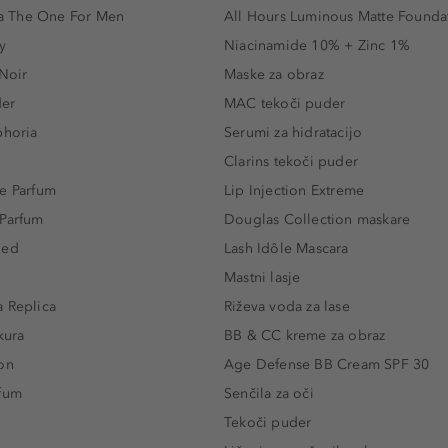
 The One For Men
All Hours Luminous Matte Founda
y
Niacinamide 10% + Zinc 1%
 Noir
Maske za obraz
der
MAC tekoči puder
phoria
Serumi za hidratacijo
Clarins tekoči puder
e Parfum
Lip Injection Extreme
 Parfum
Douglas Collection maskare
led
Lash Idôle Mascara
Mastni lasje
 Replica
Riževa voda za lase
kura
BB & CC kreme za obraz
on
Age Defense BB Cream SPF 30
rfum
Senčila za oči
Tekoči puder