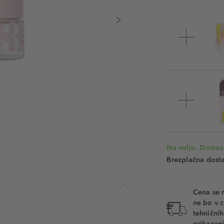
Na voljo. Dostav
Brezplačna dosta
Cena se 
ne bo v c
tehnični
prikazani