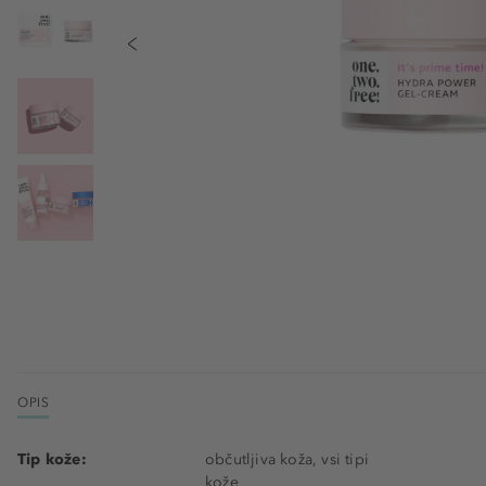
OPIS
Tip kože:
občutljiva koža, vsi tipi
kože