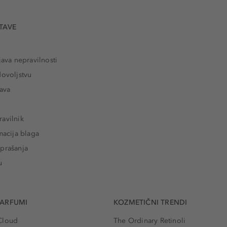
TAVE
java nepravilnosti
dovoljstvu
tava
avilnik
macija blaga
prašanja
u
PARFUMI
KOZMETIČNI TRENDI
Cloud
The Ordinary Retinoli