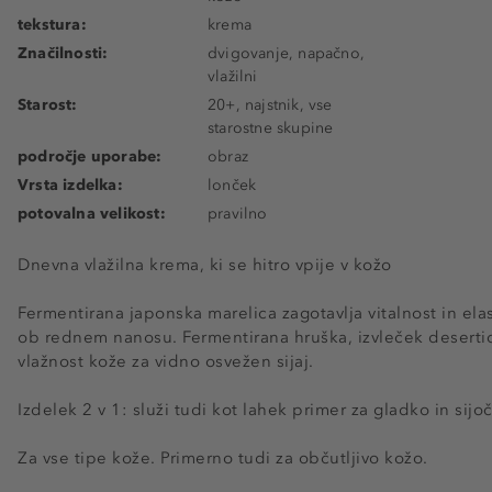
tekstura:
krema
Značilnosti:
dvigovanje, napačno,
vlažilni
Starost:
20+, najstnik, vse
starostne skupine
področje uporabe:
obraz
Vrsta izdelka:
lonček
potovalna velikost:
pravilno
Dnevna vlažilna krema, ki se hitro vpije v kožo
Fermentirana japonska marelica zagotavlja vitalnost in el
ob rednem nanosu. Fermentirana hruška, izvleček desertic
vlažnost kože za vidno osvežen sijaj.
Izdelek 2 v 1: služi tudi kot lahek primer za gladko in sijoč
Za vse tipe kože. Primerno tudi za občutljivo kožo.