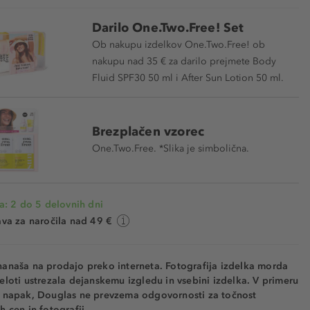
Darilo One.Two.Free! Set
Ob nakupu izdelkov One.Two.Free! ob
nakupu nad 35 € za darilo prejmete Body
Fluid SPF30 50 ml i After Sun Lotion 50 ml.
Brezplačen vzorec
One.Two.Free. *Slika je simbolična.
a: 2 do 5 delovnih dni
va za naročila nad 49 €
nanaša na prodajo preko interneta. Fotografija izdelka morda
eloti ustrezala dejanskemu izgledu in vsebini izdelka. V primeru
h napak, Douglas ne prevzema odgovornosti za točnost
h cen in fotografij.