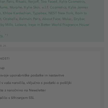
lian Paris, Rituals, Xerjoff, Too Faced, Kylie Cosmetics,
ume, Morphe, Kylie Skin, e.l.f. Cosmetics, Kylie Jenner
e, Khloe Kardashian, Typebea, NEST New York, Born to
, Orebella, Balmain Paris, About Face, Mulac, Drybar,
by Mills, Lolavie, Iraye in Better World Fragrance House
.
*1
26.
8. 26.
NOSTI
kup
 svoje uporabniške podatke in nastavitve
v vaša naročila, vključno s podatki o pošiljki
jte z naročnino na Newsletter
ačilo s šifriranjem SSL