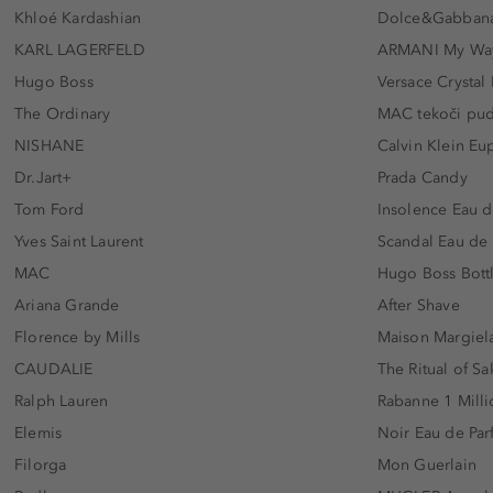
Khloé Kardashian
Dolce&Gabbana
KARL LAGERFELD
ARMANI My Wa
Hugo Boss
Versace Crystal
The Ordinary
MAC tekoči pu
NISHANE
Calvin Klein Eu
Dr.Jart+
Prada Candy
Tom Ford
Insolence Eau d
Yves Saint Laurent
Scandal Eau de
MAC
Hugo Boss Bott
Ariana Grande
After Shave
Florence by Mills
Maison Margiela
CAUDALIE
The Ritual of Sa
Ralph Lauren
Rabanne 1 Milli
Elemis
Noir Eau de Pa
Filorga
Mon Guerlain