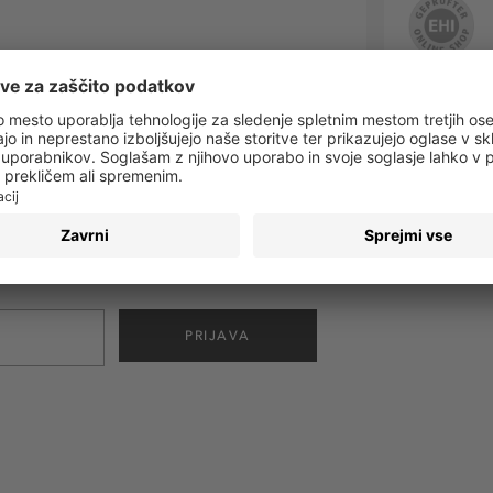
 obvestila o vseh trendih in ponudbah!
PRIJAVA