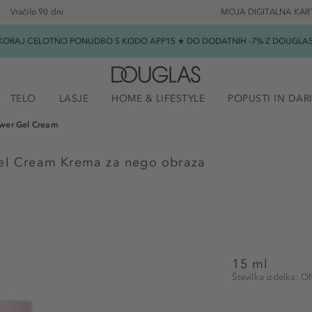
Vračilo 90 dni
MOJA DIGITALNA KAR
SKORAJ CELOTNO PONUDBO S KODO APP15 ★ DO DODATNIH -7% Z DOUGLAS B
TELO
LASJE
HOME & LIFESTYLE
POPUSTI IN DAR
wer Gel Cream
el Cream Krema za nego obraza
15 ml
Številka izdelka: