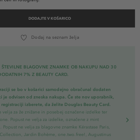
DODAJTE V KOŠARICO
Dodaj na seznam želja
A ŠTEVILNE BLAGOVNE ZNAMKE OB NAKUPU NAD 30
DODATNIH 7% Z BEAUTY CARD.
traciji se bo v košarici samodejno obračunal dodaten
ki je odvisen od zneska nakupa. Če ste nov uporabnik,
registraciji izberete, da želite Douglas Beauty Card.
 velja za že znižane in posebej označene izdelke ter
one. Popust ne velja za izdelke, označene z mint
 Popust ne velja za blagovne znamke Kérastase Paris,
Collection, Jardin Bohème, one.two.free!, Augustinus