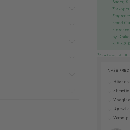
Bader, Ki
Zarkoperf
Fragranc
Stand Out
Florence 
by Drake
8.-9.8.20
*1
Ponudba velja do 10. 0
NAŠE PRED
Hiter na
Shranite
Vpogled 
Upravlja
Varno pl