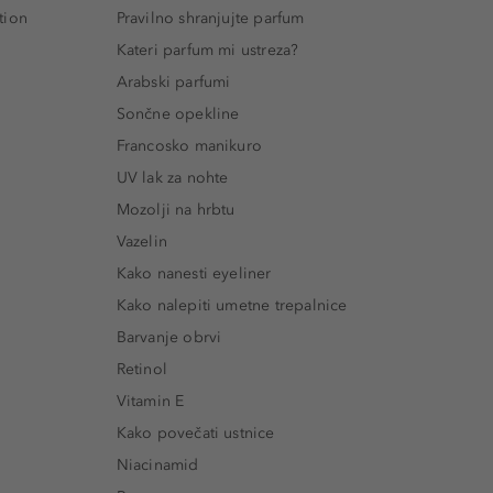
tion
Pravilno shranjujte parfum
Kateri parfum mi ustreza?
Arabski parfumi
Sončne opekline
Francosko manikuro
UV lak za nohte
Mozolji na hrbtu
Vazelin
Kako nanesti eyeliner
Kako nalepiti umetne trepalnice
Barvanje obrvi
Retinol
Vitamin E
Kako povečati ustnice
Niacinamid