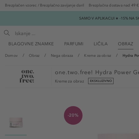
Brezplačen vzorec / Brezplačno zavijanje daril
Brezplačna dostava nad 49 €
SAMO V APLIKACIJI ★ -15% NA 
BLAGOVNE ZNAMKE
PARFUMI
LIČILA
OBRAZ
Domov
Obraz
Nega obraza
Kreme za obraz
Hydra Po
one.two.free!
Hydra Power G
Kreme za obraz
EKSKLUZIVNO
-20%