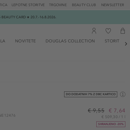
TICA
LEPOTNE STORITVE
TRGOVINE
BEAUTY CLUB
NEWSLETTER
EAUTY CARD ★ 20.7.-16.8.2026.
ILA
NOVITETE
DOUGLAS COLLECTION
STORITVE

DO DODATNIH 7% Z DBC KARTICO
€ 9,55
€ 7,64
 ONE12476
€ 509,30 / 1 l
SHRANJENO -20%