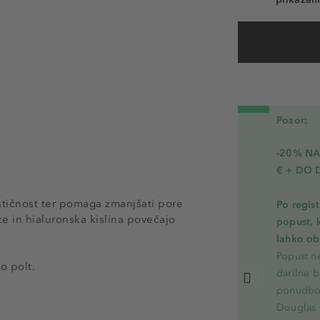
Pozor:
-20% N
€ + DO 
astičnost ter pomaga zmanjšati pore
Po regis
e in hialuronska kislina povečajo
popust, 
lahko ob 
Popust ne
o polt.
darilne b
ponudbo.
Douglas 