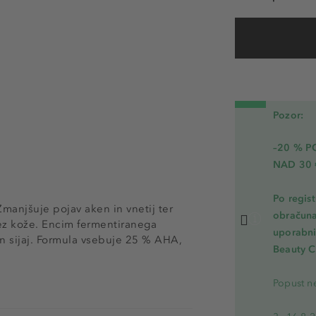
Pozor:
–20 % 
NAD 30 
Po regis
Zmanjšuje pojav aken in vnetij ter
obračuna
dez kože. Encim fermentiranega
uporabnik
n sijaj. Formula vsebuje 25 % AHA,
Beauty C
Popust ne