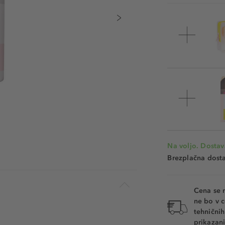
Na voljo. Dostav
Brezplačna dosta
Cena se 
ne bo v c
tehnični
prikazani