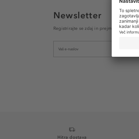
Newsletter
Registrirajte se zdaj in prejmite e-poštna
Hitra dostava