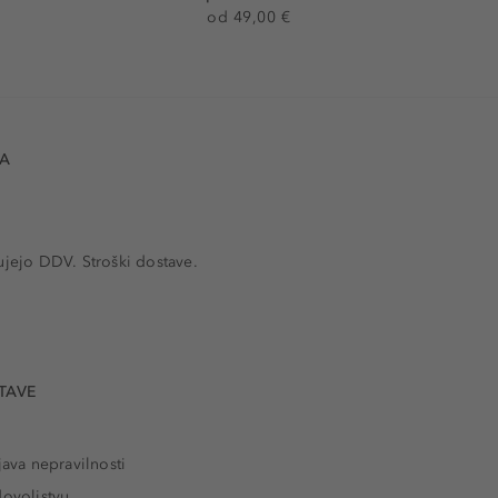
od 49,00 €
VA
ujejo DDV. Stroški dostave.
TAVE
java nepravilnosti
dovoljstvu