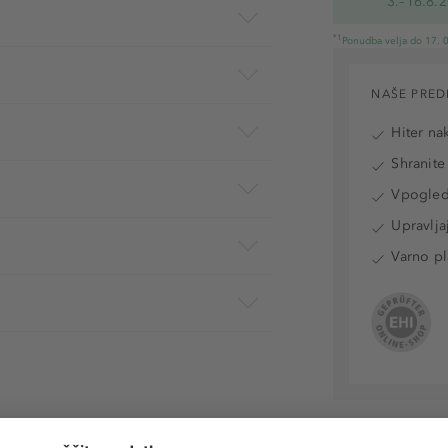
3.–16.8.
*1
Ponudba velja do 17. 0
NAŠE PRED
Hiter na
Shranite
Vpogled 
Upravlja
Varno pl