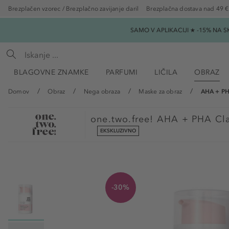
Brezplačen vzorec / Brezplačno zavijanje daril
Brezplačna dostava nad 49 €
SAMO V APLIKACIJI ★ -15% NA 
BLAGOVNE ZNAMKE
PARFUMI
LIČILA
OBRAZ
Domov
Obraz
Nega obraza
Maske za obraz
AHA + PHA
one.two.free!
AHA + PHA Cla
EKSKLUZIVNO
-30%