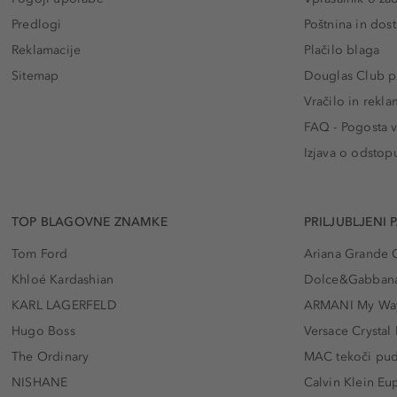
Predlogi
Poštnina in dos
Reklamacije
Plačilo blaga
Sitemap
Douglas Club pr
Vračilo in rekla
FAQ - Pogosta v
Izjava o odstop
TOP BLAGOVNE ZNAMKE
PRILJUBLJENI 
Tom Ford
Ariana Grande 
Khloé Kardashian
Dolce&Gabbana
KARL LAGERFELD
ARMANI My Wa
Hugo Boss
Versace Crystal
The Ordinary
MAC tekoči pu
NISHANE
Calvin Klein Eu