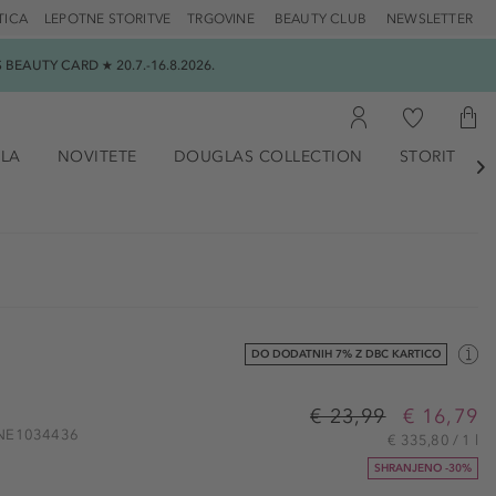
TICA
LEPOTNE STORITVE
TRGOVINE
BEAUTY CLUB
NEWSLETTER
EAUTY CARD ★ 20.7.-16.8.2026.
ILA
NOVITETE
DOUGLAS COLLECTION
STORITVE

DO DODATNIH 7% Z DBC KARTICO
€ 23,99
€ 16,79
 ONE1034436
€ 335,80 / 1 l
SHRANJENO -30%