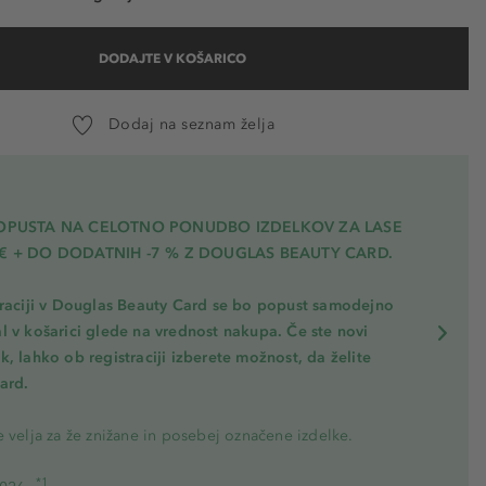
DODAJTE V KOŠARICO
Dodaj na seznam želja
POPUSTA NA CELOTNO PONUDBO IZDELKOV ZA LASE
€ + DO DODATNIH -7 % Z DOUGLAS BEAUTY CARD.
traciji v Douglas Beauty Card se bo popust samodejno
l v košarici glede na vrednost nakupa. Če ste novi
, lahko ob registraciji izberete možnost, da želite
ard.
 velja za že znižane in posebej označene izdelke.
*1