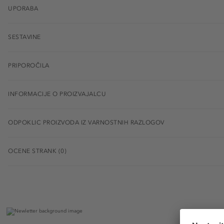
UPORABA
SESTAVINE
PRIPOROČILA
INFORMACIJE O PROIZVAJALCU
ODPOKLIC PROIZVODA IZ VARNOSTNIH RAZLOGOV
OCENE STRANK (0)