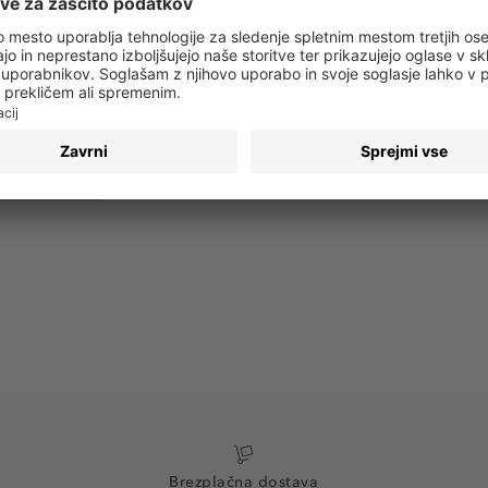
 obvestila o vseh trendih in ponudbah!
PRIJAVA
Brezplačna dostava