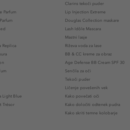
Clarins tekoči puder
e Parfum
Lip Injection Extreme
 Parfum
Douglas Collection maskare
led
Lash Idôle Mascara
Mastni lasje
 Replica
Riževa voda za lase
kura
BB & CC kreme za obraz
on
Age Defense BB Cream SPF 30
rfum
Senčila za oči
Tekoči puder
Ličenje povešenih vek
Light Blue
Kako povečati oči
t Trésor
Kako določiti odtenek pudra
Kako skriti temne kolobarje