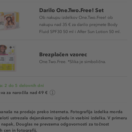
Darilo One.Two.Free! Set
Ob nakupu izdelkov One.Two.Free! ob
nakupu nad 35 € za darilo prejmete Body
Fluid SPF30 50 ml i After Sun Lotion 50 ml.
Brezplačen vzorec
One.Two.Free. *Slika je simbolična.
a: 2 do 5 delovnih dni
va za naročila nad 49 €
nanaša na prodajo preko interneta. Fotografija izdelka morda
eloti ustrezala dejanskemu izgledu in vsebini izdelka. V primeru
h napak, Douglas ne prevzema odgovornosti za točnost
h cen in fotografij.