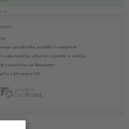
2026.
8. 26.
NOSTI
kup
 svoje uporabniške podatke in nastavitve
v vaša naročila, vključno s podatki o pošiljki
jte z naročnino na Newsletter
ačilo s šifriranjem SSL