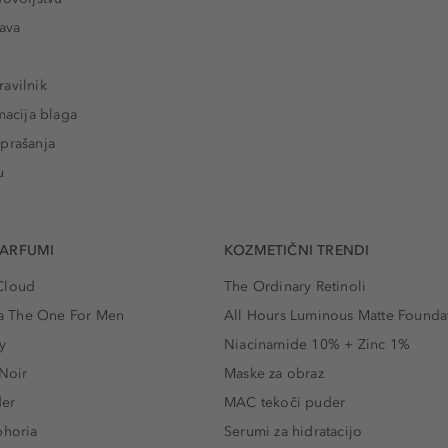
tava
avilnik
macija blaga
prašanja
u
PARFUMI
KOZMETIČNI TRENDI
Cloud
The Ordinary Retinoli
 The One For Men
All Hours Luminous Matte Founda
y
Niacinamide 10% + Zinc 1%
 Noir
Maske za obraz
der
MAC tekoči puder
phoria
Serumi za hidratacijo