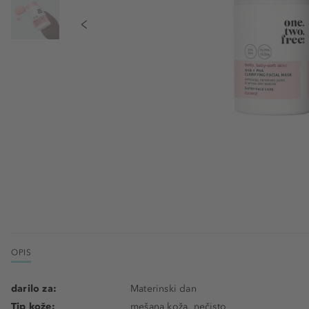
OPIS
darilo za:
Materinski dan
Tip kože:
mešana koža, nečisto