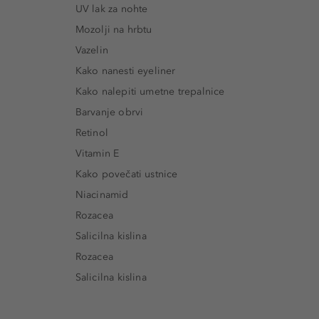
UV lak za nohte
Mozolji na hrbtu
Vazelin
Kako nanesti eyeliner
Kako nalepiti umetne trepalnice
Barvanje obrvi
Retinol
Vitamin E
Kako povečati ustnice
Niacinamid
Rozacea
Salicilna kislina
Rozacea
Salicilna kislina