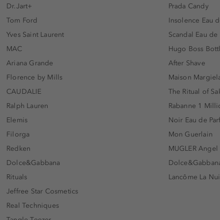
Dr.Jart+
Prada Candy
Tom Ford
Insolence Eau d
Yves Saint Laurent
Scandal Eau de
MAC
Hugo Boss Bott
Ariana Grande
After Shave
Florence by Mills
Maison Margiela
CAUDALIE
The Ritual of Sa
Ralph Lauren
Rabanne 1 Milli
Elemis
Noir Eau de Pa
Filorga
Mon Guerlain
Redken
MUGLER Angel
Dolce&Gabbana
Dolce&Gabbana 
Rituals
Lancôme La Nui
Jeffree Star Cosmetics
Real Techniques
Tangle Teezer