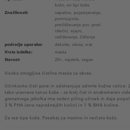
kožo, vsi tipi kože
Značilnosti:
napačno, pojasnjevanje,
pomirjujoče,
prečiščevanje por, proti
rdečici, sijajni,
vzdrževanje, čiščenje
področje uporabe:
dekolte, obraz, vrat
Vrsta izdelka:
maska
Starost:
20+, najstnik, vegan
Visoko zmogljiva čistilna maska ​​za obraz.
Učinkovito čisti pore in odstranjuje odmrle kožne celice. 
tako uravnava tonus kože – za bolj čist in enakomeren vi
granatnega jabolka ima nežen piling učinek in daje popol
3 % PHA (ena najnežnejših kislin) in 1 % BHA kisline.
Za vse tipe kože. Posebej za mastno in nečisto kožo.