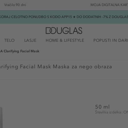
Vračilo 90 dni
MOJA DIGITALNA KAR
SKORAJ CELOTNO PONUDBO S KODO APP15 ★ DO DODATNIH -7% Z DOUGLAS B
TELO
LASJE
HOME & LIFESTYLE
POPUSTI IN DAR
 Clarifying Facial Mask
rifying Facial Mask Maska za nego obraza
50 ml
Številka izdelka: