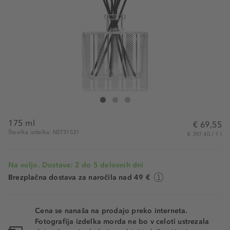
NEST New York Birchwood Pine Reed Diffuser
Birchwood Pine Reed Diffuser
Birchwood Pine Reed Diffuser
175 ml
€ 69,55
Številka izdelka: NST31531
€ 397,40 / 1 l
Na voljo. Dostava: 2 do 5 delovnih dni
Brezplačna dostava za naročila nad 49 €
Cena se nanaša na prodajo preko interneta.
Fotografija izdelka morda ne bo v celoti ustrezala