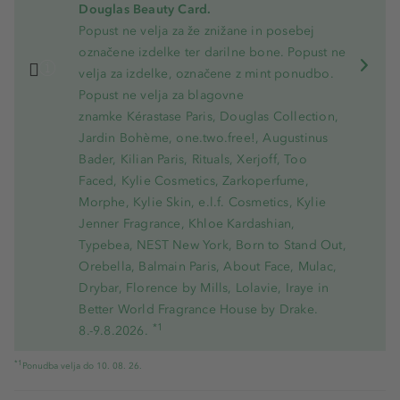
Douglas Beauty Card.
Popust ne velja za že znižane in posebej
označene izdelke ter darilne bone. Popust ne
velja za izdelke, označene z mint ponudbo.
Popust ne velja za blagovne
znamke Kérastase Paris, Douglas Collection,
Jardin Bohème, one.two.free!, Augustinus
Bader, Kilian Paris, Rituals, Xerjoff, Too
Faced, Kylie Cosmetics, Zarkoperfume,
Morphe, Kylie Skin, e.l.f. Cosmetics, Kylie
Jenner Fragrance, Khloe Kardashian,
Typebea, NEST New York, Born to Stand Out,
Orebella, Balmain Paris, About Face, Mulac,
Drybar, Florence by Mills, Lolavie, Iraye in
Better World Fragrance House by Drake.
*1
8.-9.8.2026.
*1
Ponudba velja do 10. 08. 26.