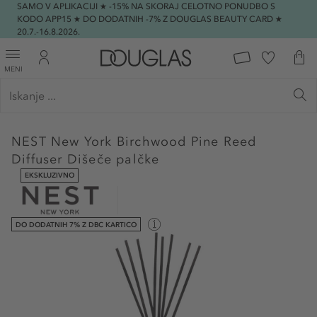
SAMO V APLIKACIJI ★ -15% NA SKORAJ CELOTNO PONUDBO S
KODO APP15 ★ DO DODATNIH -7% Z DOUGLAS BEAUTY CARD ★
20.7.-16.8.2026.
MENI
NEST New York
Birchwood Pine Reed
Diffuser Dišeče palčke
EKSKLUZIVNO
DO DODATNIH 7% Z DBC KARTICO