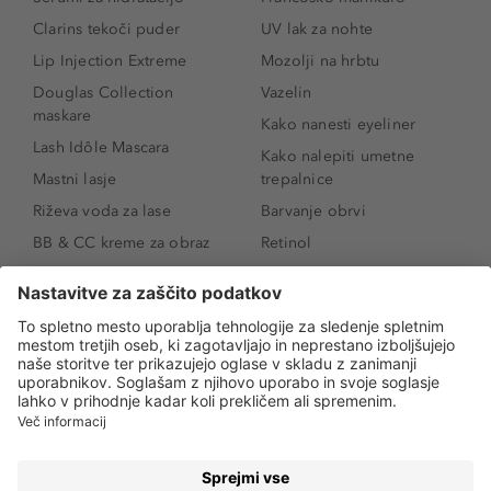
Clarins tekoči puder
UV lak za nohte
Lip Injection Extreme
Mozolji na hrbtu
Douglas Collection
Vazelin
maskare
Kako nanesti eyeliner
Lash Idôle Mascara
Kako nalepiti umetne
Mastni lasje
trepalnice
Riževa voda za lase
Barvanje obrvi
BB & CC kreme za obraz
Retinol
Age Defense BB Cream
Vitamin E
SPF 30
Kako povečati ustnice
Senčila za oči
Niacinamid
Tekoči puder
Rozacea
Ličenje povešenih vek
Salicilna kislina
Kako povečati oči
Rozacea
Kako določiti odtenek
Salicilna kislina
pudra