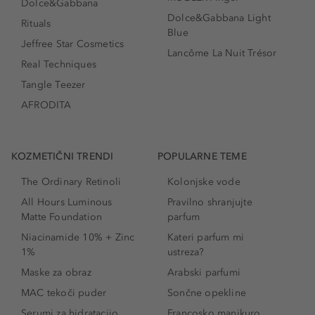
Dolce&Gabbana
Dolce&Gabbana Light
Rituals
Blue
Jeffree Star Cosmetics
Lancôme La Nuit Trésor
Real Techniques
Tangle Teezer
AFRODITA
KOZMETIČNI TRENDI
POPULARNE TEME
The Ordinary Retinoli
Kolonjske vode
All Hours Luminous
Pravilno shranjujte
Matte Foundation
parfum
Niacinamide 10% + Zinc
Kateri parfum mi
1%
ustreza?
Maske za obraz
Arabski parfumi
MAC tekoči puder
Sončne opekline
Serumi za hidratacijo
Francosko manikuro