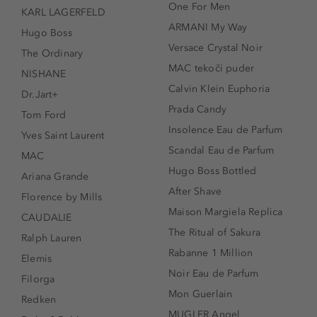
One For Men
KARL LAGERFELD
ARMANI My Way
Hugo Boss
Versace Crystal Noir
The Ordinary
MAC tekoči puder
NISHANE
Calvin Klein Euphoria
Dr.Jart+
Prada Candy
Tom Ford
Insolence Eau de Parfum
Yves Saint Laurent
Scandal Eau de Parfum
MAC
Hugo Boss Bottled
Ariana Grande
After Shave
Florence by Mills
Maison Margiela Replica
CAUDALIE
The Ritual of Sakura
Ralph Lauren
Rabanne 1 Million
Elemis
Noir Eau de Parfum
Filorga
Mon Guerlain
Redken
MUGLER Angel