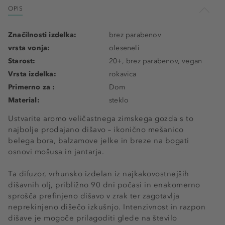
OPIS
Značilnosti izdelka:
brez parabenov
vrsta vonja:
oleseneli
Starost:
20+, brez parabenov, vegan
Vrsta izdelka:
rokavica
Primerno za :
Dom
Material:
steklo
Ustvarite aromo veličastnega zimskega gozda s to
najbolje prodajano dišavo – ikonično mešanico
belega bora, balzamove jelke in breze na bogati
osnovi mošusa in jantarja.
Ta difuzor, vrhunsko izdelan iz najkakovostnejših
dišavnih olj, približno 90 dni počasi in enakomerno
sprošča prefinjeno dišavo v zrak ter zagotavlja
neprekinjeno dišečo izkušnjo. Intenzivnost in razpon
dišave je mogoče prilagoditi glede na število