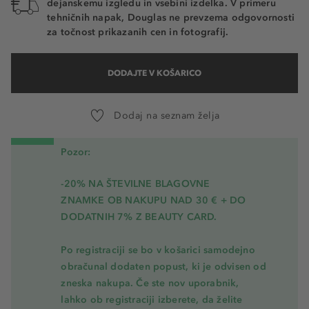
dejanskemu izgledu in vsebini izdelka. V primeru
tehničnih napak, Douglas ne prevzema odgovornosti
za točnost prikazanih cen in fotografij.
DODAJTE V KOŠARICO
Dodaj na seznam želja
Pozor:
-20% NA ŠTEVILNE BLAGOVNE
ZNAMKE OB NAKUPU NAD 30 € + DO
DODATNIH 7% Z BEAUTY CARD.
Po registraciji se bo v košarici samodejno
obračunal dodaten popust, ki je odvisen od
zneska nakupa. Če ste nov uporabnik,
lahko ob registraciji izberete, da želite