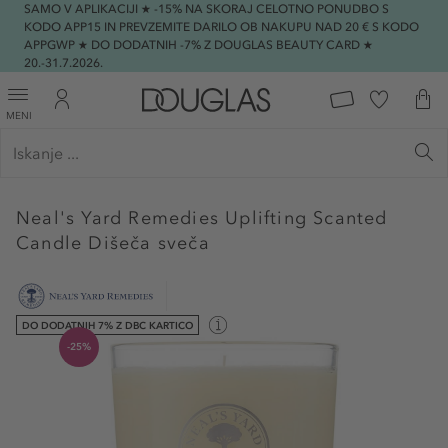
SAMO V APLIKACIJI ★ -15% NA SKORAJ CELOTNO PONUDBO S
KODO APP15 IN PREVZEMITE DARILO OB NAKUPU NAD 20 € S KODO
APPGWP ★ DO DODATNIH -7% Z DOUGLAS BEAUTY CARD ★
20.-31.7.2026.
MENI
Neal's Yard Remedies
Uplifting Scanted
Candle Dišeča sveča
DO DODATNIH 7% Z DBC KARTICO
-25%