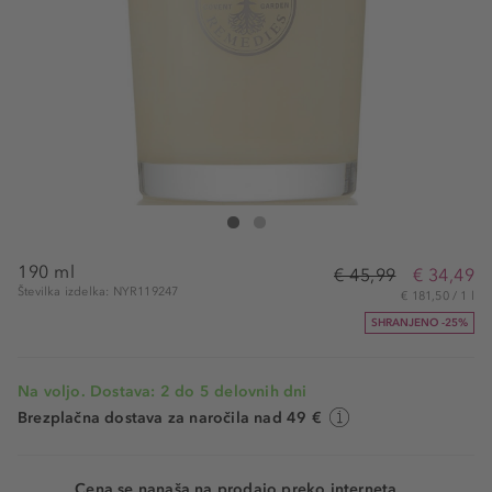
Neal's Yard Remedies Uplifting Scanted Candle
Uplifting Scanted Candle
190 ml
€ 45,99
€ 34,49
Številka izdelka: NYR119247
€ 181,50 / 1 l
SHRANJENO -25%
Na voljo. Dostava: 2 do 5 delovnih dni
Brezplačna dostava za naročila nad 49 €
Cena se nanaša na prodajo preko interneta.