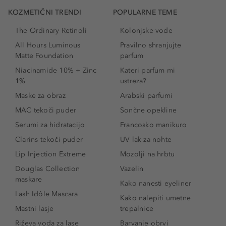
KOZMETIČNI TRENDI
POPULARNE TEME
The Ordinary Retinoli
Kolonjske vode
All Hours Luminous
Pravilno shranjujte
Matte Foundation
parfum
Niacinamide 10% + Zinc
Kateri parfum mi
1%
ustreza?
Maske za obraz
Arabski parfumi
MAC tekoči puder
Sončne opekline
Serumi za hidratacijo
Francosko manikuro
Clarins tekoči puder
UV lak za nohte
Lip Injection Extreme
Mozolji na hrbtu
Douglas Collection
Vazelin
maskare
Kako nanesti eyeliner
Lash Idôle Mascara
Kako nalepiti umetne
Mastni lasje
trepalnice
Riževa voda za lase
Barvanje obrvi