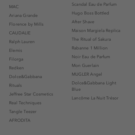
Scandal Eau de Parfum
MAC
Hugo Boss Bottled
Ariana Grande
After Shave
Florence by Mills
Maison Margiela Replica
CAUDALIE
The Ritual of Sakura
Ralph Lauren
Rabanne 1 Million
Elemis
Noir Eau de Parfum
Filorga
Mon Guerlain
Redken
MUGLER Angel
Dolce&Gabbana
Dolce&Gabbana Light
Rituals
Blue
Jeffree Star Cosmetics
Lancôme La Nuit Trésor
Real Techniques
Tangle Teezer
AFRODITA