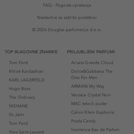
FAQ - Pogosta vprašanja
Nastavitve za zaščito podatkov
© 2026 Douglas parfumerije d.o.o.
TOP BLAGOVNE ZNAMKE
PRILJUBLJENI PARFUMI
Tom Ford
Ariana Grande Cloud
Khloé Kardashian
Dolce&Gabbana The
One For Men
KARL LAGERFELD
ARMANI My Way
Hugo Boss
Versace Crystal Noir
The Ordinary
MAC tekoči puder
NISHANE
Calvin Klein Euphoria
Dr.Jart+
Prada Candy
Tom Ford
Insolence Eau de Parfum
Yves Saint Laurent