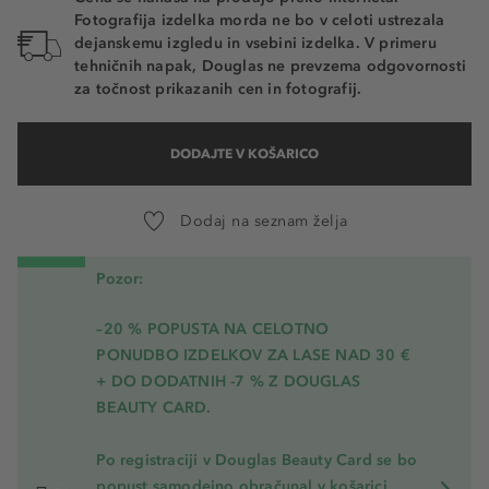
Fotografija izdelka morda ne bo v celoti ustrezala
dejanskemu izgledu in vsebini izdelka. V primeru
tehničnih napak, Douglas ne prevzema odgovornosti
za točnost prikazanih cen in fotografij.
DODAJTE V KOŠARICO
Dodaj na seznam želja
Pozor:
–20 % POPUSTA NA CELOTNO
PONUDBO IZDELKOV ZA LASE NAD 30 €
+ DO DODATNIH -7 % Z DOUGLAS
BEAUTY CARD.
Po registraciji v Douglas Beauty Card se bo
popust samodejno obračunal v košarici