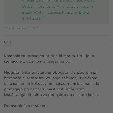
Orebella, Balmain Paris, About Face, Mulac,
Drybar, Florence by Mills, Lolavie, Iraye in
Better World Fragrance House by Drake.
*1
8.-9.8.2026.
*1
Ponudba velja do 10. 08. 26.
OPIS
Kompakten, prosojen puder, ki matira, utrjuje in
izenačuje z učinkom zmanjšanja por.
Njegova lahka tekstura je obogatena s pudrom iz
bombaža z lastnostmi vpijanja sebuma, izvlečkom
chia semen in kokosovimi maščobnimi kislinami, ki
pomagajo pri nadzoru mastnosti kože brez
izsuševanja. Idealno za normalno do mastno kožo.
Dermatološko testirano.