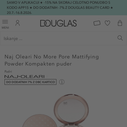
SAMO V APLIKACIJI ★ -15% NA SKORAJ CELOTNO PONUDBO S
KODO APP15 ★ DO DODATNIH -7% Z DOUGLAS BEAUTY CARD ★
20.7.-16.8.2026.
MENI
Naj Oleari
No More Pore Mattifying
Powder Kompakten puder
Pudri
DO DODATNIH 7% Z DBC KARTICO