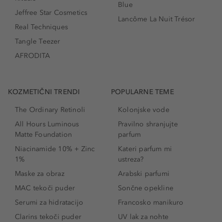
Blue
Jeffree Star Cosmetics
Lancôme La Nuit Trésor
Real Techniques
Tangle Teezer
AFRODITA
KOZMETIČNI TRENDI
POPULARNE TEME
The Ordinary Retinoli
Kolonjske vode
All Hours Luminous
Pravilno shranjujte
Matte Foundation
parfum
Niacinamide 10% + Zinc
Kateri parfum mi
1%
ustreza?
Maske za obraz
Arabski parfumi
MAC tekoči puder
Sončne opekline
Serumi za hidratacijo
Francosko manikuro
Clarins tekoči puder
UV lak za nohte