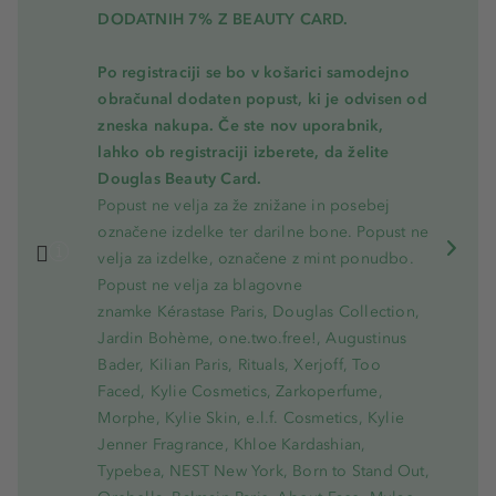
DODATNIH 7% Z BEAUTY CARD.
Po registraciji se bo v košarici samodejno
obračunal dodaten popust, ki je odvisen od
zneska nakupa. Če ste nov uporabnik,
lahko ob registraciji izberete, da želite
Douglas Beauty Card.
Popust ne velja za že znižane in posebej
označene izdelke ter darilne bone. Popust ne
velja za izdelke, označene z mint ponudbo.
Popust ne velja za blagovne
znamke Kérastase Paris, Douglas Collection,
Jardin Bohème, one.two.free!, Augustinus
Bader, Kilian Paris, Rituals, Xerjoff, Too
Faced, Kylie Cosmetics, Zarkoperfume,
Morphe, Kylie Skin, e.l.f. Cosmetics, Kylie
Jenner Fragrance, Khloe Kardashian,
Typebea, NEST New York, Born to Stand Out,