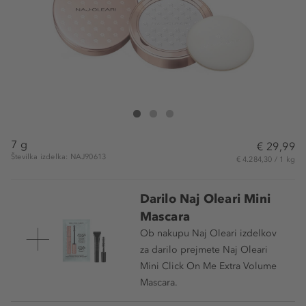
Naj Oleari No More Pore Mattifying Powder
No More Pore Mattifying Powder
No More Pore Mattifying Powder
7 g
€ 29,99
Številka izdelka: NAJ90613
€ 4.284,30 / 1 kg
Darilo Naj Oleari Mini
Mascara
Ob nakupu Naj Oleari izdelkov
za darilo prejmete Naj Oleari
Mini Click On Me Extra Volume
Mascara.