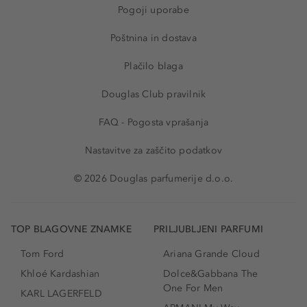
Pogoji uporabe
Poštnina in dostava
Plačilo blaga
Douglas Club pravilnik
FAQ - Pogosta vprašanja
Nastavitve za zaščito podatkov
© 2026 Douglas parfumerije d.o.o.
TOP BLAGOVNE ZNAMKE
PRILJUBLJENI PARFUMI
Tom Ford
Ariana Grande Cloud
Khloé Kardashian
Dolce&Gabbana The
One For Men
KARL LAGERFELD