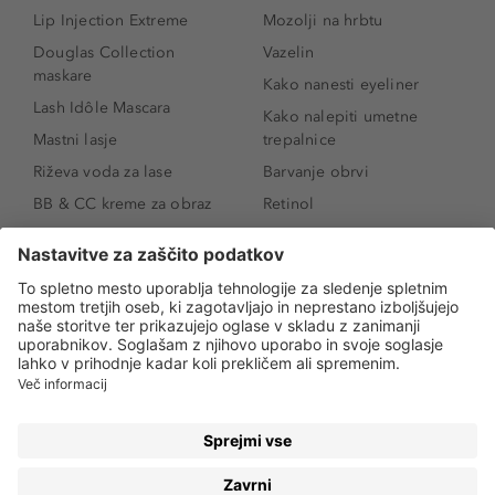
Lip Injection Extreme
Mozolji na hrbtu
Douglas Collection
Vazelin
maskare
Kako nanesti eyeliner
Lash Idôle Mascara
Kako nalepiti umetne
Mastni lasje
trepalnice
Riževa voda za lase
Barvanje obrvi
BB & CC kreme za obraz
Retinol
Age Defense BB Cream
Vitamin E
SPF 30
Kako povečati ustnice
Senčila za oči
Niacinamid
Tekoči puder
Rozacea
Ličenje povešenih vek
Salicilna kislina
Kako povečati oči
Rozacea
Kako določiti odtenek
Salicilna kislina
pudra
Kako skriti temne