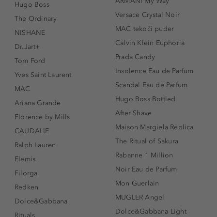
ARMANI My Way
Hugo Boss
Versace Crystal Noir
The Ordinary
MAC tekoči puder
NISHANE
Calvin Klein Euphoria
Dr.Jart+
Prada Candy
Tom Ford
Insolence Eau de Parfum
Yves Saint Laurent
Scandal Eau de Parfum
MAC
Hugo Boss Bottled
Ariana Grande
After Shave
Florence by Mills
Maison Margiela Replica
CAUDALIE
The Ritual of Sakura
Ralph Lauren
Rabanne 1 Million
Elemis
Noir Eau de Parfum
Filorga
Mon Guerlain
Redken
MUGLER Angel
Dolce&Gabbana
Dolce&Gabbana Light
Rituals