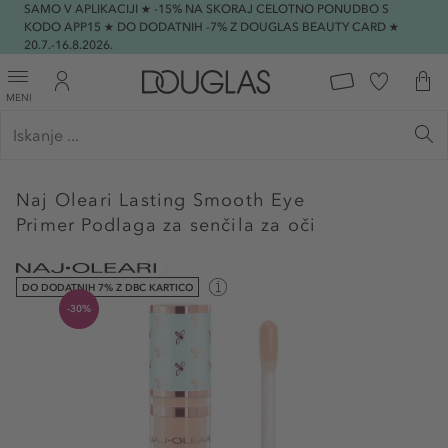
SAMO V APLIKACIJI ★ -15% NA SKORAJ CELOTNO PONUDBO S
KODO APP15 ★ DO DODATNIH -7% Z DOUGLAS BEAUTY CARD ★
20.7.-16.8.2026.
MENI
Naj Oleari
Lasting Smooth Eye
Primer Podlaga za senčila za oči
DO DODATNIH 7% Z DBC KARTICO
-30%