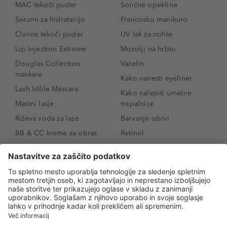
MAC tekoči puder
Sončne opekline
Serumi za hidratacijo
Francosko manikuro
Clarins tekoči puder
UV lak za nohte
Lip Injection Extreme
Mozolji na hrbtu
Douglas Collection
Vazelin
maskare
Kako nanesti eyeliner
Lash Idôle Mascara
Kako nalepiti umetne
Mastni lasje
trepalnice
Riževa voda za lase
Barvanje obrvi
BB & CC kreme za obraz
Retinol
Age Defense BB Cream
Vitamin E
SPF 30
Kako povečati ustnice
Senčila za oči
Niacinamid
Tekoči puder
Rozacea
Ličenje povešenih vek
Salicilna kislina
Kako povečati oči
Rozacea