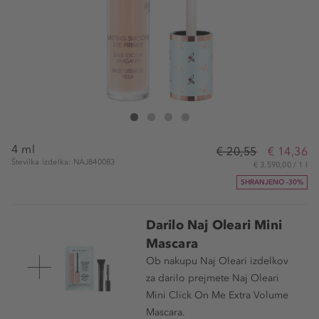
Naj Oleari Lasting Smooth Eye Primer
Lasting Smooth Eye Primer
Lasting Smooth Eye Primer
Lasting Smooth Eye Primer
4 ml
€ 20,55
€ 14,36
Številka izdelka: NAJ840083
€ 3.590,00 / 1 l
SHRANJENO -30%
Darilo Naj Oleari Mini
Mascara
Ob nakupu Naj Oleari izdelkov
za darilo prejmete Naj Oleari
Mini Click On Me Extra Volume
Mascara.