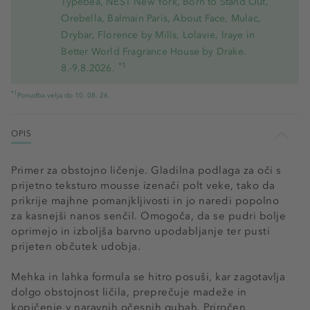
Typebea, NEST New York, Born to Stand Out,
Orebella, Balmain Paris, About Face, Mulac,
Drybar, Florence by Mills, Lolavie, Iraye in
Better World Fragrance House by Drake.
*1
8.-9.8.2026.
*1
Ponudba velja do 10. 08. 26.
OPIS
Primer za obstojno ličenje. Gladilna podlaga za oči s
prijetno teksturo mousse izenači polt veke, tako da
prikrije majhne pomanjkljivosti in jo naredi popolno
za kasnejši nanos senčil. Omogoča, da se pudri bolje
oprimejo in izboljša barvno upodabljanje ter pusti
prijeten občutek udobja.
Mehka in lahka formula se hitro posuši, kar zagotavlja
dolgo obstojnost ličila, preprečuje madeže in
kopičenje v naravnih očesnih gubah. Priročen