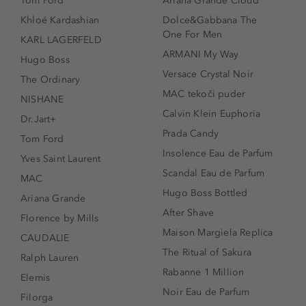
Tom Ford
Ariana Grande Cloud
Khloé Kardashian
Dolce&Gabbana The
One For Men
KARL LAGERFELD
ARMANI My Way
Hugo Boss
Versace Crystal Noir
The Ordinary
MAC tekoči puder
NISHANE
Calvin Klein Euphoria
Dr.Jart+
Prada Candy
Tom Ford
Insolence Eau de Parfum
Yves Saint Laurent
Scandal Eau de Parfum
MAC
Hugo Boss Bottled
Ariana Grande
After Shave
Florence by Mills
Maison Margiela Replica
CAUDALIE
The Ritual of Sakura
Ralph Lauren
Rabanne 1 Million
Elemis
Noir Eau de Parfum
Filorga