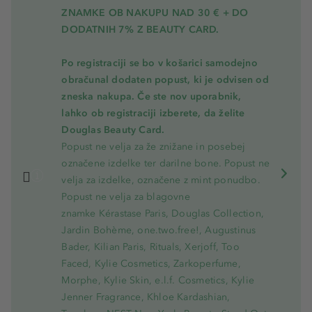
ZNAMKE OB NAKUPU NAD 30 € + DO
DODATNIH 7% Z BEAUTY CARD.
Po registraciji se bo v košarici samodejno
obračunal dodaten popust, ki je odvisen od
zneska nakupa. Če ste nov uporabnik,
lahko ob registraciji izberete, da želite
Douglas Beauty Card.
Popust ne velja za že znižane in posebej
označene izdelke ter darilne bone. Popust ne
velja za izdelke, označene z mint ponudbo.
Popust ne velja za blagovne
znamke Kérastase Paris, Douglas Collection,
Jardin Bohème, one.two.free!, Augustinus
Bader, Kilian Paris, Rituals, Xerjoff, Too
Faced, Kylie Cosmetics, Zarkoperfume,
Morphe, Kylie Skin, e.l.f. Cosmetics, Kylie
Jenner Fragrance, Khloe Kardashian,