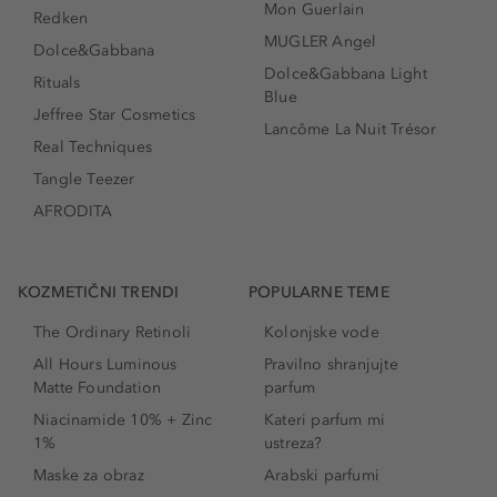
Mon Guerlain
Redken
MUGLER Angel
Dolce&Gabbana
Dolce&Gabbana Light
Rituals
Blue
Jeffree Star Cosmetics
Lancôme La Nuit Trésor
Real Techniques
Tangle Teezer
AFRODITA
KOZMETIČNI TRENDI
POPULARNE TEME
The Ordinary Retinoli
Kolonjske vode
All Hours Luminous
Pravilno shranjujte
Matte Foundation
parfum
Niacinamide 10% + Zinc
Kateri parfum mi
1%
ustreza?
Maske za obraz
Arabski parfumi