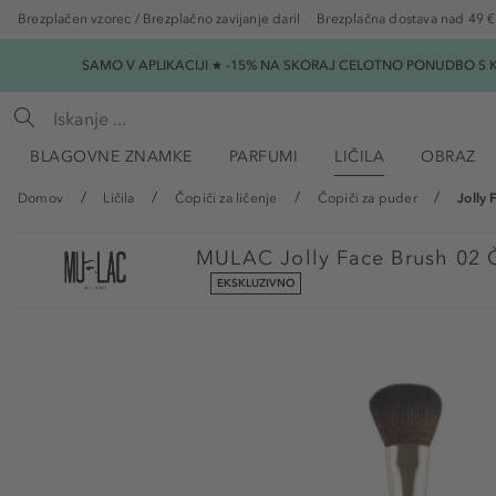
Brezplačen vzorec / Brezplačno zavijanje daril
Brezplačna dostava nad 49 €
SAMO V APLIKACIJI ★ -15% NA SKORAJ CELOTNO PONUDBO S K
BLAGOVNE ZNAMKE
PARFUMI
LIČILA
OBRAZ
Domov
Ličila
Čopiči za ličenje
Čopiči za puder
Jolly 
MULAC
Jolly Face Brush 02 
EKSKLUZIVNO