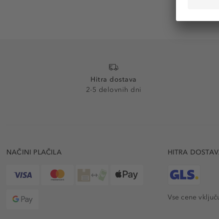
Hitra dostava
2-5 delovnih dni
NAČINI PLAČILA
HITRA DOSTA
Vse cene vključ