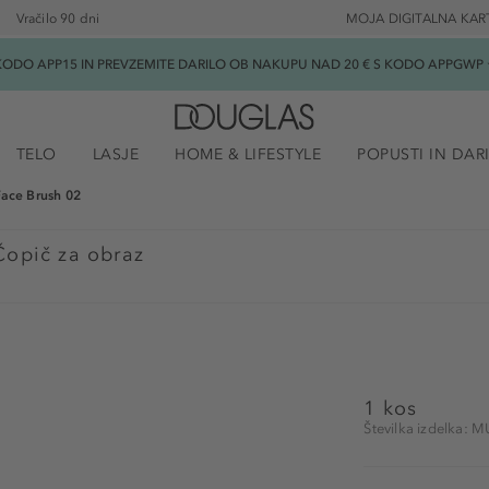
Vračilo 90 dni
MOJA DIGITALNA KAR
ODO APP15 IN PREVZEMITE DARILO OB NAKUPU NAD 20 € S KODO APPGWP ★
TELO
LASJE
HOME & LIFESTYLE
POPUSTI IN DAR
Face Brush 02
Čopič za obraz
1 kos
Številka izdelka: