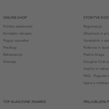
ONLINE-SHOP
STORITVE DOS
Politika zasebnosti
Registracija
Kontaktni obrazec
Skladnost in pri
Pogoji uporabe
Vprašalnik o za
Predlogi
Poštnina in dos
Reklamacije
Plačilo blaga
Sitemap
Douglas Club pr
Vračilo in rekla
FAQ - Pogosta v
Izjava o odstop
TOP BLAGOVNE ZNAMKE
PRILJUBLJENI 