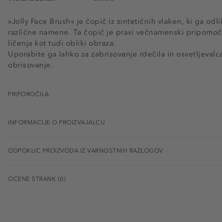
»Jolly Face Brush« je čopič iz sintetičnih vlaken, ki ga od
različne namene. Ta čopič je pravi večnamenski pripomoče
ličenja kot tudi obliki obraza.
Uporabite ga lahko za zabrisovanje rdečila in osvetljevalc
obrisovanje.
PRIPOROČILA
INFORMACIJE O PROIZVAJALCU
ODPOKLIC PROIZVODA IZ VARNOSTNIH RAZLOGOV
OCENE STRANK (0)