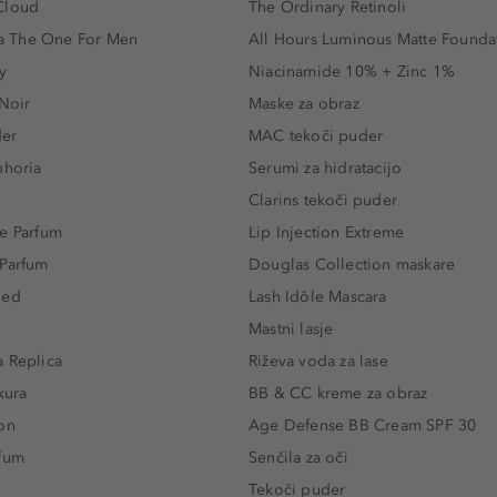
Cloud
The Ordinary Retinoli
 The One For Men
All Hours Luminous Matte Founda
y
Niacinamide 10% + Zinc 1%
 Noir
Maske za obraz
der
MAC tekoči puder
phoria
Serumi za hidratacijo
Clarins tekoči puder
e Parfum
Lip Injection Extreme
 Parfum
Douglas Collection maskare
led
Lash Idôle Mascara
Mastni lasje
 Replica
Riževa voda za lase
kura
BB & CC kreme za obraz
on
Age Defense BB Cream SPF 30
rfum
Senčila za oči
Tekoči puder