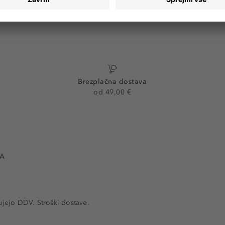
Brezplačna dostava
od 49,00 €
VA
ujejo DDV. Stroški dostave.