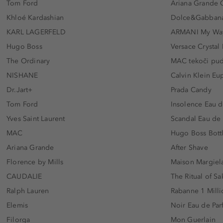
Tom Ford
Ariana Grande 
Khloé Kardashian
Dolce&Gabbana
KARL LAGERFELD
ARMANI My Wa
Hugo Boss
Versace Crystal
The Ordinary
MAC tekoči pu
NISHANE
Calvin Klein Eu
Dr.Jart+
Prada Candy
Tom Ford
Insolence Eau d
Yves Saint Laurent
Scandal Eau de
MAC
Hugo Boss Bott
Ariana Grande
After Shave
Florence by Mills
Maison Margiela
CAUDALIE
The Ritual of Sa
Ralph Lauren
Rabanne 1 Milli
Elemis
Noir Eau de Pa
Filorga
Mon Guerlain