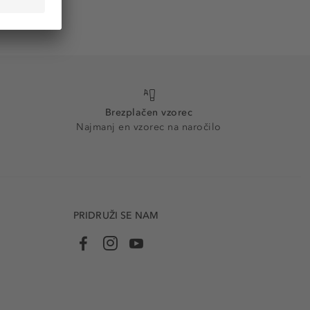
Brezplačen vzorec
Najmanj en vzorec na naročilo
PRIDRUŽI SE NAM