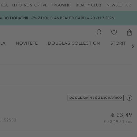
TICA
LEPOTNE STORITVE
TRGOVINE
BEAUTY CLUB
NEWSLETTER
 DO DODATNIH -7% Z DOUGLAS BEAUTY CARD ★ 20.-31.7.2026.
ILA
NOVITETE
DOUGLAS COLLECTION
STORITVE

DO DODATNIH 7% Z DBC KARTICO
€ 23,49
 MUL52530
€ 23,49 / 1 kos