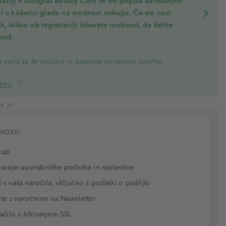
traciji v Douglas Beauty Card se bo popust samodejno
l v košarici glede na vrednost nakupa. Če ste novi
, lahko ob registraciji izberete možnost, da želite
ard.
 velja za že znižane in posebej označene izdelke.
*1
2026.
8. 26.
NOSTI
kup
 svoje uporabniške podatke in nastavitve
v vaša naročila, vključno s podatki o pošiljki
jte z naročnino na Newsletter
ačilo s šifriranjem SSL