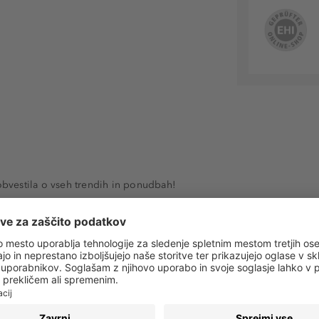
 obvestila o vseh trendih in ponudbah!
PRIJAVA