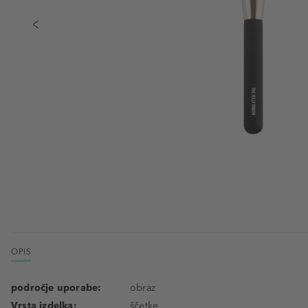
OPIS
področje uporabe:
obraz
Vrsta izdelka:
ščetke