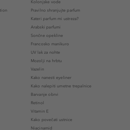
Kolonjske vode
tion
Pravilno shranjujte parfum
Kateri parfum mi ustreza?
Arabski parfumi
Sončne opekline
Francosko manikuro
UV lak za nohte
Mozolji na hrbtu
Vazelin
Kako nanesti eyeliner
Kako nalepiti umetne trepalnice
Barvanje obrvi
Retinol
Vitamin E
Kako povečati ustnice
Niacinamid