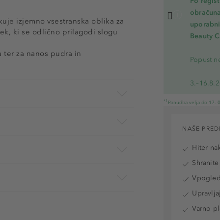
Po regis
obračuna
likuje izjemno vsestranska oblika za
uporabnik
k, ki se odlično prilagodi slogu
Beauty C
a ter za nanos pudra in
Popust ne
3.–16.8.
*1
Ponudba velja do 17. 0
NAŠE PRED
Hiter na
Shranite
Vpogled 
Upravlja
Varno pl