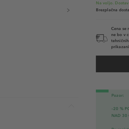
Na voljo. Dostav
Brezplačna dosta
Cena se 
ne bo v c
tehnični
prikazani
Pozor:
–20 % 
NAD 30 