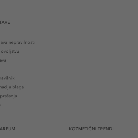
TAVE
java nepravilnosti
dovoljstvu
tava
avilnik
macija blaga
prašanja
u
PARFUMI
KOZMETIČNI TRENDI