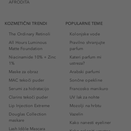
AFRODITA
KOZMETIČNI TRENDI
POPULARNE TEME
The Ordinary Retinoli
Kolonjske vode
All Hours Luminous
Pravilno shranjujte
Matte Foundation
parfum
Niacinamide 10% + Zinc
Kateri parfum mi
1%
ustreza?
Maske za obraz
Arabski parfumi
MAC tekoči puder
Sončne opekline
Serumi za hidratacijo
Francosko manikuro
Clarins tekoči puder
UV lak za nohte
Lip Injection Extreme
Mozolji na hrbtu
Douglas Collection
Vazelin
maskare
Kako nanesti eyeliner
Lash Idôle Mascara