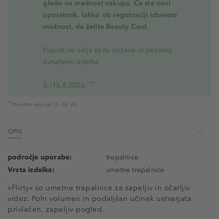
glede na vrednost nakupa. Če ste novi
uporabnik, lahko ob registraciji izberete
možnost, da želite Beauty Card.
Popust ne velja za že znižane in posebej
označene izdelke.
*1
3.–16.8.2026.
*1
Ponudba velja do 17. 08. 26.
OPIS
področje uporabe:
trepalnice
Vrsta izdelka:
umetne trepalnice
»Flirty« so umetne trepalnice za zapeljiv in očarljiv
videz. Poln volumen in podaljšan učinek ustvarjata
privlačen, zapeljiv pogled.