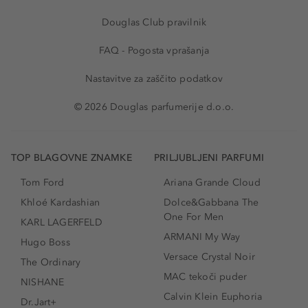
Douglas Club pravilnik
FAQ - Pogosta vprašanja
Nastavitve za zaščito podatkov
© 2026 Douglas parfumerije d.o.o.
TOP BLAGOVNE ZNAMKE
PRILJUBLJENI PARFUMI
Tom Ford
Ariana Grande Cloud
Khloé Kardashian
Dolce&Gabbana The
One For Men
KARL LAGERFELD
ARMANI My Way
Hugo Boss
Versace Crystal Noir
The Ordinary
MAC tekoči puder
NISHANE
Calvin Klein Euphoria
Dr.Jart+