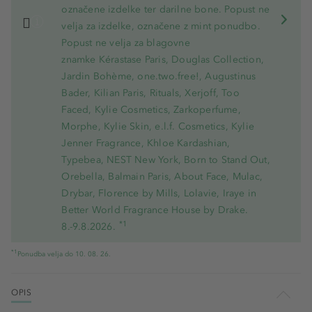
označene izdelke ter darilne bone. Popust ne
velja za izdelke, označene z mint ponudbo.
Popust ne velja za blagovne
znamke Kérastase Paris, Douglas Collection,
Jardin Bohème, one.two.free!, Augustinus
Bader, Kilian Paris, Rituals, Xerjoff, Too
Faced, Kylie Cosmetics, Zarkoperfume,
Morphe, Kylie Skin, e.l.f. Cosmetics, Kylie
Jenner Fragrance, Khloe Kardashian,
Typebea, NEST New York, Born to Stand Out,
Orebella, Balmain Paris, About Face, Mulac,
Drybar, Florence by Mills, Lolavie, Iraye in
Better World Fragrance House by Drake.
*1
8.-9.8.2026.
*1
Ponudba velja do 10. 08. 26.
OPIS