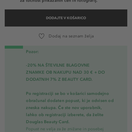
za točnost prikazanih cen in fotografij.
DODAJTE V KOŠARICO
Dodaj na seznam želja
Pozor:
-20% NA ŠTEVILNE BLAGOVNE
ZNAMKE OB NAKUPU NAD 30 € + DO
DODATNIH 7% Z BEAUTY CARD.
Po registraciji se bo v košarici samodejno
obračunal dodaten popust, ki je odvisen od
zneska nakupa. Če ste nov uporabnik,
lahko ob registraciji izberete, da želite
Douglas Beauty Card.
Popust ne velja za že znižane in posebej