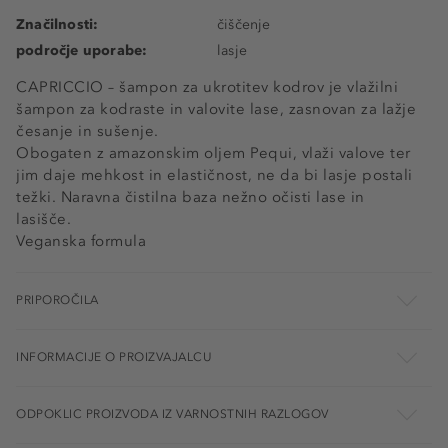
Značilnosti:
čiščenje
področje uporabe:
lasje
CAPRICCIO – šampon za ukrotitev kodrov je vlažilni
šampon za kodraste in valovite lase, zasnovan za lažje
česanje in sušenje.
Obogaten z amazonskim oljem Pequi, vlaži valove ter
jim daje mehkost in elastičnost, ne da bi lasje postali
težki. Naravna čistilna baza nežno očisti lase in
lasišče.
Veganska formula
PRIPOROČILA
INFORMACIJE O PROIZVAJALCU
ODPOKLIC PROIZVODA IZ VARNOSTNIH RAZLOGOV