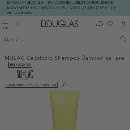
SAMO V APLIKACIJI ★ -15% NA SKORAJ CELOTNO PONUDBO S
KODO APP15 ★ DO DODATNIH -7% Z DOUGLAS BEAUTY CARD ★
20.7.-16.8.2026.
MENI
MULAC
Capriccio Shampoo Šampon za lase
EKSKLUZIVNO
DO DODATNIH 7% Z DBC KARTICO