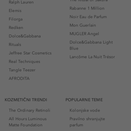
Ralph Lauren
Rabanne 1 Million
Elemis
Noir Eau de Parfum
Filorga
Mon Guerlain
Redken
MUGLER Angel
Dolce&Gabbana
Dolce&Gabbana Light
Rituals
Blue
Jeffree Star Cosmetics
Lancôme La Nuit Trésor
Real Techniques
Tangle Teezer
AFRODITA
KOZMETIČNI TRENDI
POPULARNE TEME
The Ordinary Retinoli
Kolonjske vode
All Hours Luminous
Pravilno shranjujte
Matte Foundation
parfum