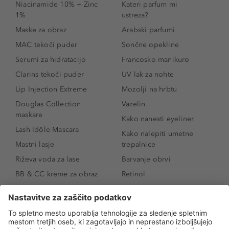
Niacinamide 10% + Zinc
Kateri parfum mi
1%
ustreza?
Maske za obraz
Arabski parfumi
MAC tekoči puder
Sončne opekline
Serumi za hidratacijo
Francosko manikuro
Clarins tekoči puder
UV lak za nohte
Lip Injection Extreme
Mozolji na hrbtu
Douglas Collection
Vazelin
maskare
Kako nanesti eyeliner
Lash Idôle Mascara
Kako nalepiti umetne
Mastni lasje
trepalnice
Riževa voda za lase
Barvanje obrvi
BB & CC kreme za obraz
Retinol
Age Defense BB Cream
Vitamin E
SPF 30
Kako povečati ustnice
Senčila za oči
Niacinamid