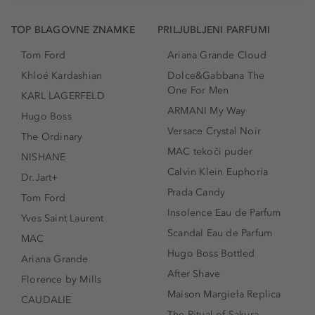
TOP BLAGOVNE ZNAMKE
PRILJUBLJENI PARFUMI
Tom Ford
Ariana Grande Cloud
Khloé Kardashian
Dolce&Gabbana The
One For Men
KARL LAGERFELD
ARMANI My Way
Hugo Boss
Versace Crystal Noir
The Ordinary
MAC tekoči puder
NISHANE
Calvin Klein Euphoria
Dr.Jart+
Prada Candy
Tom Ford
Insolence Eau de Parfum
Yves Saint Laurent
Scandal Eau de Parfum
MAC
Hugo Boss Bottled
Ariana Grande
After Shave
Florence by Mills
Maison Margiela Replica
CAUDALIE
The Ritual of Sakura