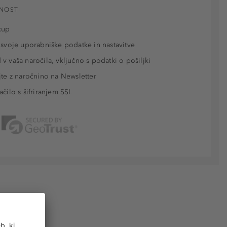
NOSTI
kup
 svoje uporabniške podatke in nastavitve
v vaša naročila, vključno s podatki o pošiljki
jte z naročnino na Newsletter
ačilo s šifriranjem SSL