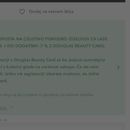
Dodaj na seznam želja
POPUSTA NA CELOTNO PONUDBO IZDELKOV ZA LASE
€ + DO DODATNIH -7 % Z DOUGLAS BEAUTY CARD.
traciji v Douglas Beauty Card se bo popust samodejno
l v košarici glede na vrednost nakupa. Če ste novi
, lahko ob registraciji izberete možnost, da želite
ard.
 velja za že znižane in posebej označene izdelke.
*1
2026.
8. 26.