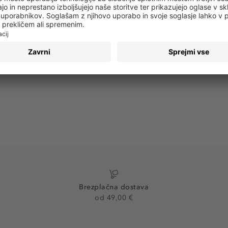
 obvestila o vseh trendih in ponudbah!
PRIJAVA
Brezplačna dostava
od 49,00 €