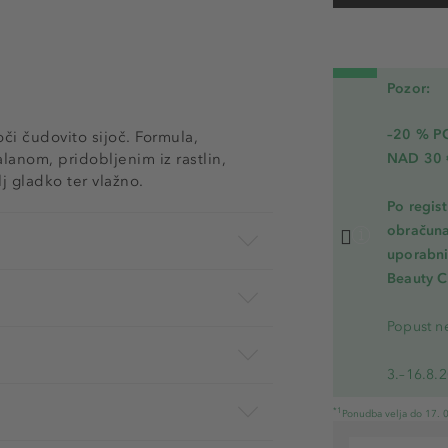
Pozor:
–20 % 
či čudovito sijoč. Formula,
lanom, pridobljenim iz rastlin,
NAD 30 
j gladko ter vlažno.
Po regis
obračuna
uporabnik
Beauty C
Popust ne
3.–16.8.
*1
Ponudba velja do 17. 0