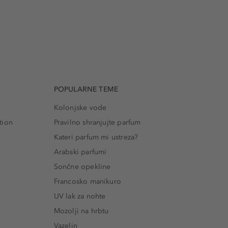
POPULARNE TEME
Kolonjske vode
tion
Pravilno shranjujte parfum
Kateri parfum mi ustreza?
Arabski parfumi
Sončne opekline
Francosko manikuro
UV lak za nohte
Mozolji na hrbtu
Vazelin