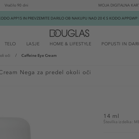
Vračilo 90 dni
MOJA DIGITALNA KAR
ODO APP15 IN PREVZEMITE DARILO OB NAKUPU NAD 20 € S KODO APPGWP ★
TELO
LASJE
HOME & LIFESTYLE
POPUSTI IN DAR
li oči
Caffeine Eye Cream
 Cream Nega za predel okoli oči
14 ml
Številka izdelka: