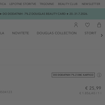
TICA
LEPOTNE STORITVE
TRGOVINE
BEAUTY CLUB
NEWSLETTER
 DO DODATNIH -7% Z DOUGLAS BEAUTY CARD ★ 20.-31.7.2026.
ILA
NOVITETE
DOUGLAS COLLECTION
STORITVE

DO DODATNIH 7% Z DBC KARTICO
€ 25,99
 MBS04123
€ 1.856,40 / 1 l