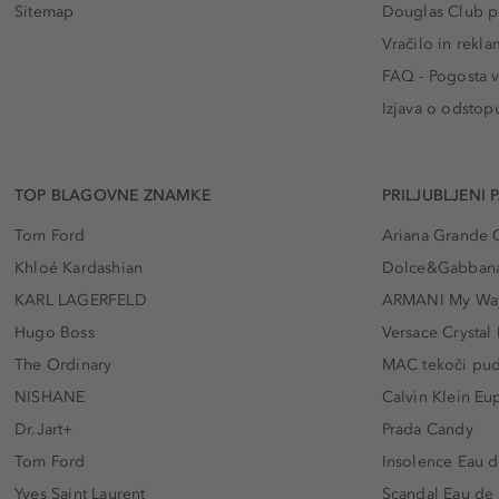
Sitemap
Douglas Club pr
Vračilo in rekla
FAQ - Pogosta v
Izjava o odstop
TOP BLAGOVNE ZNAMKE
PRILJUBLJENI 
Tom Ford
Ariana Grande 
Khloé Kardashian
Dolce&Gabbana
KARL LAGERFELD
ARMANI My Wa
Hugo Boss
Versace Crystal
The Ordinary
MAC tekoči pu
NISHANE
Calvin Klein Eu
Dr.Jart+
Prada Candy
Tom Ford
Insolence Eau d
Yves Saint Laurent
Scandal Eau de