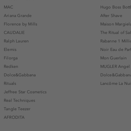
MAC
Hugo Boss Bott
Ariana Grande
After Shave
Florence by Mills
Maison Margiela
CAUDALIE
The Ritual of Sa
Ralph Lauren
Rabanne 1 Milli
Elemis
Noir Eau de Pa
Filorga
Mon Guerlain
Redken
MUGLER Angel
Dolce&Gabbana
Dolce&Gabbana 
Rituals
Lancôme La Nui
Jeffree Star Cosmetics
Real Techniques
Tangle Teezer
AFRODITA