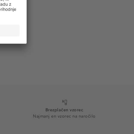
Brezplačen vzorec
Najmanj en vzorec na naročilo