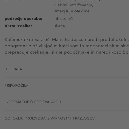
vlažilni, vzdrževanje,
zmanjšuje otekline
področje uporabe:
obraz, oči
Vrsta izdelka:
škatla
Kofeinska krema z oči Maria Badescu naredi predel okoli o
obogatena z oživljajočim kofeinom in regeneracijskim skva
preprečuje otekanje, skrije podočnjake in naredi kožo bol
UPORABA
PRIPOROČILA
INFORMACIJE O PROIZVAJALCU
ODPOKLIC PROIZVODA IZ VARNOSTNIH RAZLOGOV