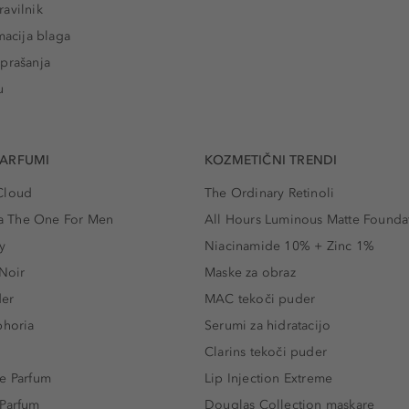
avilnik
macija blaga
prašanja
u
PARFUMI
KOZMETIČNI TRENDI
Cloud
The Ordinary Retinoli
 The One For Men
All Hours Luminous Matte Founda
y
Niacinamide 10% + Zinc 1%
 Noir
Maske za obraz
der
MAC tekoči puder
phoria
Serumi za hidratacijo
Clarins tekoči puder
e Parfum
Lip Injection Extreme
 Parfum
Douglas Collection maskare