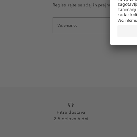
Registrirajte se zdaj in prejmite e-poštna
Hitra dostava
2-5 delovnih dni