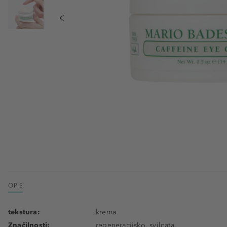
OPIS
tekstura:
krema
Značilnosti:
regeneracijsko, svilnata,