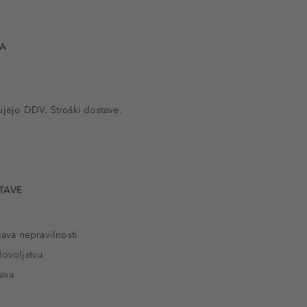
VA
ujejo DDV. Stroški dostave.
TAVE
java nepravilnosti
dovoljstvu
tava