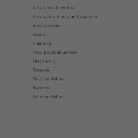
Kako nanesti eyeliner
Kako nalepiti umetne trepalnice
Barvanje obrvi
Retinol
Vitamin E
Kako povečati ustnice
Niacinamid
Rozacea
Salicilna kislina
Rozacea
Salicilna kislina