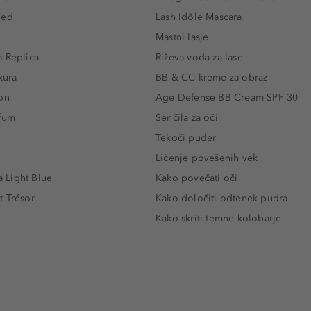
led
Lash Idôle Mascara
Mastni lasje
 Replica
Riževa voda za lase
kura
BB & CC kreme za obraz
on
Age Defense BB Cream SPF 30
rfum
Senčila za oči
Tekoči puder
Ličenje povešenih vek
Light Blue
Kako povečati oči
t Trésor
Kako določiti odtenek pudra
Kako skriti temne kolobarje