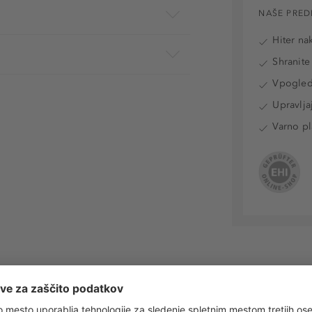
NAŠE PRED
Hiter na
Shranite
Vpogled 
Upravlja
Varno pl