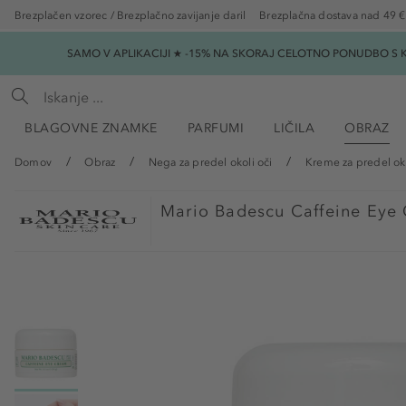
Brezplačen vzorec / Brezplačno zavijanje daril
Brezplačna dostava nad 49 €
SAMO V APLIKACIJI ★ -15% NA SKORAJ CELOTNO PONUDBO S K
BLAGOVNE ZNAMKE
PARFUMI
LIČILA
OBRAZ
Domov
Obraz
Nega za predel okoli oči
Kreme za predel oko
Mario Badescu
Caffeine Eye