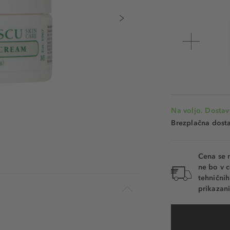
Na voljo. Dostav
Brezplačna dosta
Cena se 
ne bo v c
tehnični
prikazani