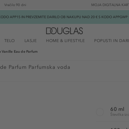
Vračilo 90 dni
MOJA DIGITALNA KAR
ODO APP15 IN PREVZEMITE DARILO OB NAKUPU NAD 20 € S KODO APPGWP ★
TELO
LASJE
HOME & LIFESTYLE
POPUSTI IN DAR
 Vanille Eau de Parfum
 de Parfum Parfumska voda
60 ml
Številka 