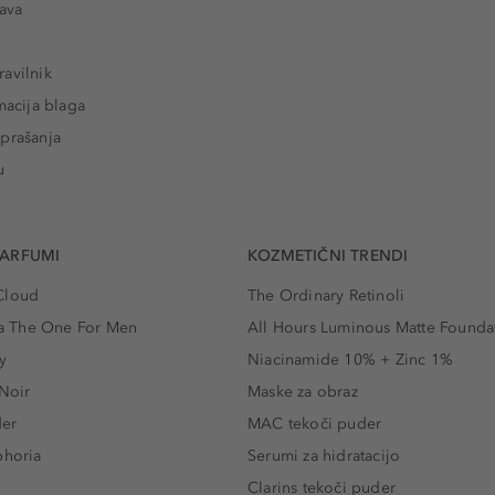
tava
avilnik
macija blaga
prašanja
u
PARFUMI
KOZMETIČNI TRENDI
Cloud
The Ordinary Retinoli
 The One For Men
All Hours Luminous Matte Founda
y
Niacinamide 10% + Zinc 1%
 Noir
Maske za obraz
der
MAC tekoči puder
phoria
Serumi za hidratacijo
Clarins tekoči puder