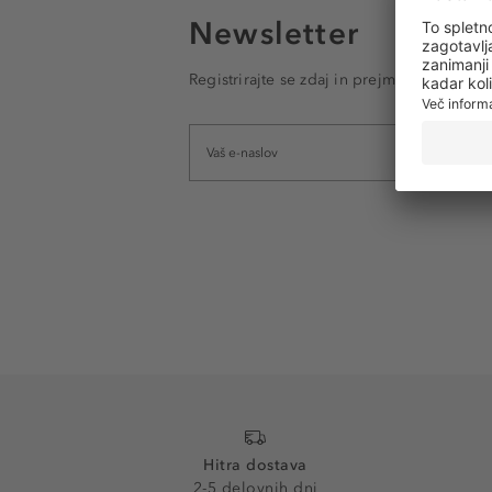
Newsletter
Registrirajte se zdaj in prejmite e-poštna
Hitra dostava
2-5 delovnih dni