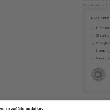
*1
Ponudba velja do 17. 0
NAŠE PRED
Hiter na
Shranite
Vpogled 
Upravlja
Varno pl