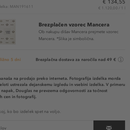
€ 134,55
izdelka: MAN191611
€ 1.120,00 / 1 l
Brezplačen vzorec Mancera
Ob nakupu dišav Mancera prejmete vzorec
Mancera. *Slika je simbolična.
ližno 5 dni
Brezplačna dostava za naročila nad 49 €
nanaša na prodajo preko interneta. Fotografija izdelka morda
eloti ustrezala dejanskemu izgledu in vsebini izdelka. V primeru
h napak, Douglas ne prevzema odgovornosti za točnost
h cen in fotografij.
koj, ko bo izdelek spet na voljo.