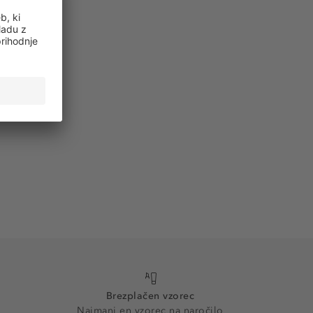
Brezplačen vzorec
Najmanj en vzorec na naročilo