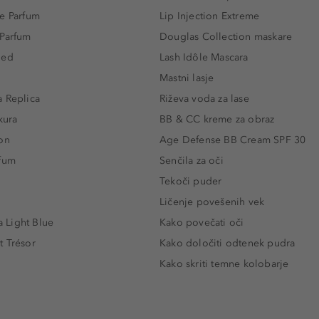
e Parfum
Lip Injection Extreme
 Parfum
Douglas Collection maskare
led
Lash Idôle Mascara
Mastni lasje
 Replica
Riževa voda za lase
kura
BB & CC kreme za obraz
on
Age Defense BB Cream SPF 30
rfum
Senčila za oči
Tekoči puder
Ličenje povešenih vek
Light Blue
Kako povečati oči
t Trésor
Kako določiti odtenek pudra
Kako skriti temne kolobarje