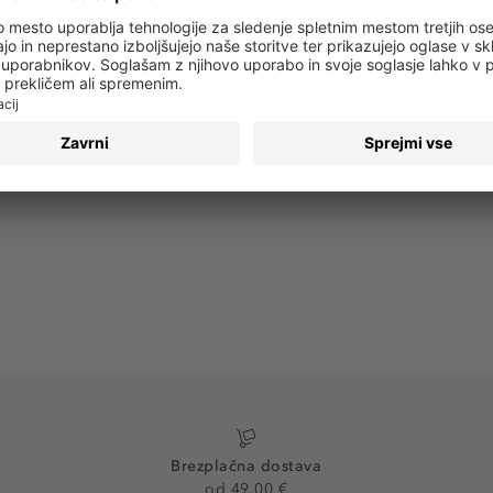
 obvestila o vseh trendih in ponudbah!
PRIJAVA
Brezplačna dostava
od 49,00 €