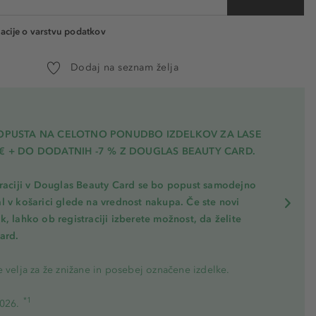
acije o varstvu podatkov
Dodaj na seznam želja
POPUSTA NA CELOTNO PONUDBO IZDELKOV ZA LASE
€ + DO DODATNIH -7 % Z DOUGLAS BEAUTY CARD.
traciji v Douglas Beauty Card se bo popust samodejno
l v košarici glede na vrednost nakupa. Če ste novi
, lahko ob registraciji izberete možnost, da želite
ard.
 velja za že znižane in posebej označene izdelke.
*1
2026.