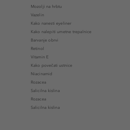
Mozolji na hrbtu
Vazelin
Kako nanesti eyeliner
Kako nalepiti umetne trepalnice
Barvanje obrvi
Retinol
Vitamin E
Kako povečati ustnice
Niacinamid
Rozacea
Salicilna kislina
Rozacea
Salicilna kislina