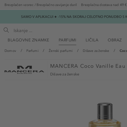
Brezplačen vzorec / Brezplačno zavijanje daril
Brezplačna dostava nad 49 €
SAMO V APLIKACIJI ★ -15% NA SKORAJ CELOTNO PONUDBO S K
BLAGOVNE ZNAMKE
PARFUMI
LIČILA
OBRAZ
Domov
Parfumi
Ženski parfumi
Dišave za ženske
Coco
MANCERA
Coco Vanille Eau
Dišave za ženske