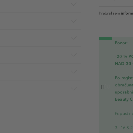
Prebral sem
inform
Pozor:
–20 % 
NAD 30 
Po regis
obračuna
uporabnik
Beauty C
Popust ne
3.–16.8.