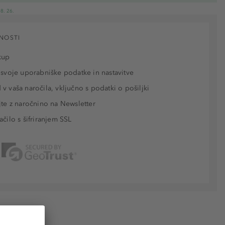
8. 26.
NOSTI
kup
 svoje uporabniške podatke in nastavitve
v vaša naročila, vključno s podatki o pošiljki
jte z naročnino na Newsletter
ačilo s šifriranjem SSL