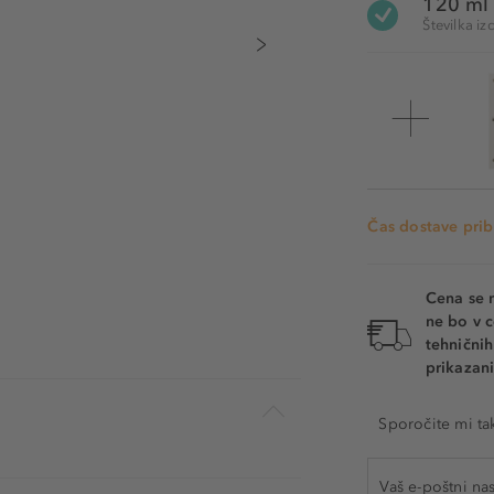
120 ml
Številka 
Čas dostave prib
Cena se 
ne bo v c
tehnični
prikazani
Sporočite mi ta