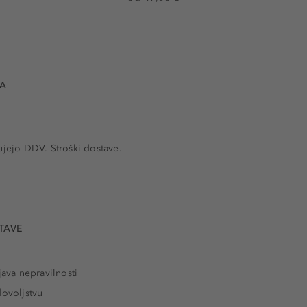
VA
ujejo DDV. Stroški dostave.
TAVE
java nepravilnosti
dovoljstvu