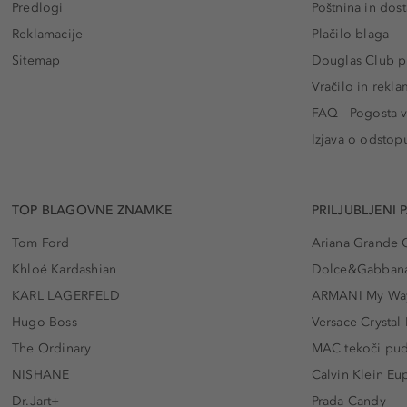
Predlogi
Poštnina in dos
Reklamacije
Plačilo blaga
Sitemap
Douglas Club pr
Vračilo in rekla
FAQ - Pogosta v
Izjava o odstop
TOP BLAGOVNE ZNAMKE
PRILJUBLJENI 
Tom Ford
Ariana Grande 
Khloé Kardashian
Dolce&Gabbana
KARL LAGERFELD
ARMANI My Wa
Hugo Boss
Versace Crystal
The Ordinary
MAC tekoči pu
NISHANE
Calvin Klein Eu
Dr.Jart+
Prada Candy