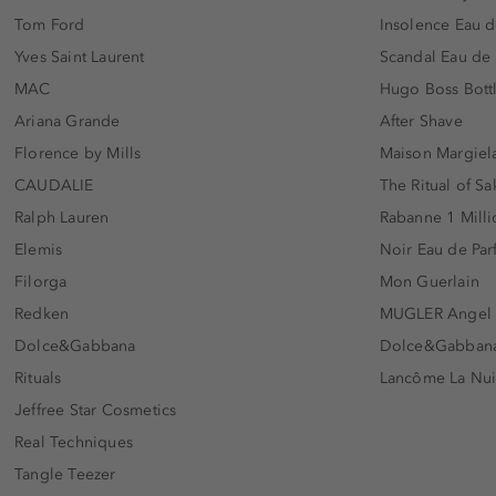
Tom Ford
Insolence Eau d
Yves Saint Laurent
Scandal Eau de
MAC
Hugo Boss Bott
Ariana Grande
After Shave
Florence by Mills
Maison Margiela
CAUDALIE
The Ritual of Sa
Ralph Lauren
Rabanne 1 Milli
Elemis
Noir Eau de Pa
Filorga
Mon Guerlain
Redken
MUGLER Angel
Dolce&Gabbana
Dolce&Gabbana 
Rituals
Lancôme La Nui
Jeffree Star Cosmetics
Real Techniques
Tangle Teezer