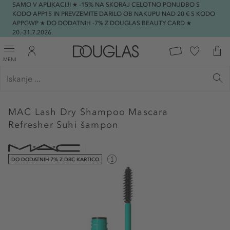
SAMO V APLIKACIJI ★ -15% NA SKORAJ CELOTNO PONUDBO S
KODO APP15 IN PREVZEMITE DARILO OB NAKUPU NAD 20 € S KODO
APPGWP ★ DO DODATNIH -7% Z DOUGLAS BEAUTY CARD ★
20.-31.7.2026.
MENI
MAC
Lash Dry Shampoo Mascara
Refresher Suhi šampon
DO DODATNIH 7% Z DBC KARTICO