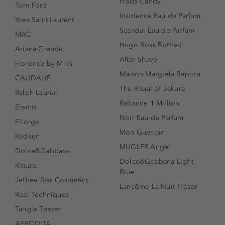
Prada Candy
Tom Ford
Insolence Eau de Parfum
Yves Saint Laurent
Scandal Eau de Parfum
MAC
Hugo Boss Bottled
Ariana Grande
After Shave
Florence by Mills
Maison Margiela Replica
CAUDALIE
The Ritual of Sakura
Ralph Lauren
Rabanne 1 Million
Elemis
Noir Eau de Parfum
Filorga
Mon Guerlain
Redken
MUGLER Angel
Dolce&Gabbana
Dolce&Gabbana Light
Rituals
Blue
Jeffree Star Cosmetics
Lancôme La Nuit Trésor
Real Techniques
Tangle Teezer
AFRODITA