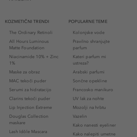
KOZMETIČNI TRENDI
POPULARNE TEME
The Ordinary Retinoli
Kolonjske vode
All Hours Luminous
Pravilno shranjujte
Matte Foundation
parfum
Niacinamide 10% + Zinc
Kateri parfum mi
1%
ustreza?
Maske za obraz
Arabski parfumi
MAC tekoči puder
Sončne opekline
Serumi za hidratacijo
Francosko manikuro
Clarins tekoči puder
UV lak za nohte
Lip Injection Extreme
Mozolji na hrbtu
Douglas Collection
Vazelin
maskare
Kako nanesti eyeliner
Lash Idôle Mascara
Kako nalepiti umetne