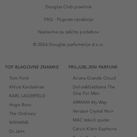
Douglas Club pravilnik
FAQ - Pogosta vprašanja
Nastavitve za zaščito podatkov
© 2026 Douglas parfumerije d.o.o.
TOP BLAGOVNE ZNAMKE
PRILJUBLJENI PARFUMI
Tom Ford
Ariana Grande Cloud
Khloé Kardashian
Dolce&Gabbana The
One For Men
KARL LAGERFELD
ARMANI My Way
Hugo Boss
Versace Crystal Noir
The Ordinary
MAC tekoči puder
NISHANE
Calvin Klein Euphoria
Dr.Jart+