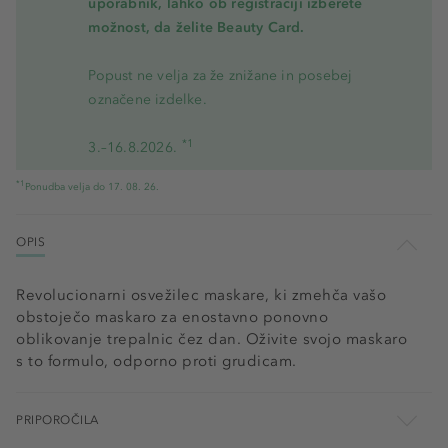
uporabnik, lahko ob registraciji izberete
možnost, da želite Beauty Card.
Popust ne velja za že znižane in posebej
označene izdelke.
*1
3.–16.8.2026.
*1
Ponudba velja do 17. 08. 26.
OPIS
Revolucionarni osvežilec maskare, ki zmehča vašo
obstoječo maskaro za enostavno ponovno
oblikovanje trepalnic čez dan. Oživite svojo maskaro
s to formulo, odporno proti grudicam.
PRIPOROČILA