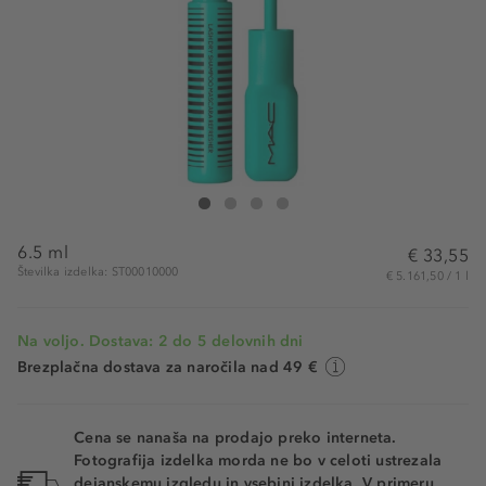
MAC Lash Dry Shampoo Mascara Refresher
Lash Dry Shampoo Mascara Refresher
Lash Dry Shampoo Mascara Refresher
Lash Dry Shampoo Mascara Refresher
6.5 ml
€ 33,55
Številka izdelka: ST00010000
€ 5.161,50 / 1 l
Na voljo. Dostava: 2 do 5 delovnih dni
Brezplačna dostava za naročila nad 49 €
Cena se nanaša na prodajo preko interneta.
Fotografija izdelka morda ne bo v celoti ustrezala
dejanskemu izgledu in vsebini izdelka. V primeru