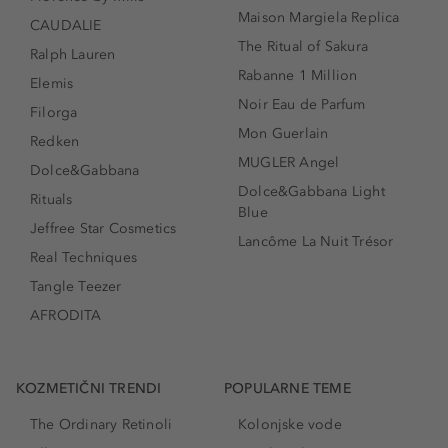
Maison Margiela Replica
CAUDALIE
The Ritual of Sakura
Ralph Lauren
Rabanne 1 Million
Elemis
Noir Eau de Parfum
Filorga
Mon Guerlain
Redken
MUGLER Angel
Dolce&Gabbana
Dolce&Gabbana Light
Rituals
Blue
Jeffree Star Cosmetics
Lancôme La Nuit Trésor
Real Techniques
Tangle Teezer
AFRODITA
KOZMETIČNI TRENDI
POPULARNE TEME
The Ordinary Retinoli
Kolonjske vode