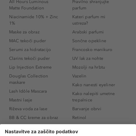
All Hours Luminous
Pravilno shranjujte
Matte Foundation
parfum
Niacinamide 10% + Zinc
Kateri parfum mi
1%
ustreza?
Maske za obraz
Arabski parfumi
MAC tekoči puder
Sončne opekline
Serumi za hidratacijo
Francosko manikuro
Clarins tekoči puder
UV lak za nohte
Lip Injection Extreme
Mozolji na hrbtu
Douglas Collection
Vazelin
maskare
Kako nanesti eyeliner
Lash Idôle Mascara
Kako nalepiti umetne
Mastni lasje
trepalnice
Riževa voda za lase
Barvanje obrvi
BB & CC kreme za obraz
Retinol
Age Defense BB Cream
Vitamin E
SPF 30
Kako povečati ustnice