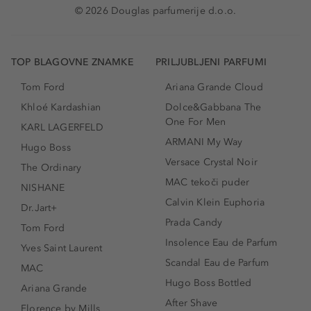
© 2026 Douglas parfumerije d.o.o.
TOP BLAGOVNE ZNAMKE
PRILJUBLJENI PARFUMI
Tom Ford
Ariana Grande Cloud
Khloé Kardashian
Dolce&Gabbana The
One For Men
KARL LAGERFELD
ARMANI My Way
Hugo Boss
Versace Crystal Noir
The Ordinary
MAC tekoči puder
NISHANE
Calvin Klein Euphoria
Dr.Jart+
Prada Candy
Tom Ford
Insolence Eau de Parfum
Yves Saint Laurent
Scandal Eau de Parfum
MAC
Hugo Boss Bottled
Ariana Grande
After Shave
Florence by Mills