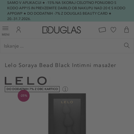
SAMO V APLIKACIJI ★ -15% NA SKORAJ CELOTNO PONUDBO S
KODO APP15 IN PREVZEMITE DARILO OB NAKUPU NAD 20 € S KODO
APPGWP ★ DO DODATNIH -7% Z DOUGLAS BEAUTY CARD ★
20.-31.7.2026.
MENI
Lelo
Soraya Bead Black Intimni masažer
DO DODATNIH 7% Z DBC KARTICO
-25%