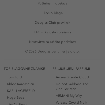
Poštnina in dostava
Plačilo blaga
Douglas Club pravilnik
FAQ - Pogosta vprašanja
Nastavitve za zaščito podatkov
© 2026 Douglas parfumerije d.o.o.
TOP BLAGOVNE ZNAMKE
PRILJUBLJENI PARFUMI
Tom Ford
Ariana Grande Cloud
Khloé Kardashian
Dolce&Gabbana The
One For Men
KARL LAGERFELD
ARMANI My Way
Hugo Boss
Versace Crystal Noir
The Ordinary