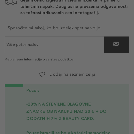
dejanskemu izgledu in vsebini izdelka. V primeru
tehničnih napak, Douglas ne prevzema odgovornosti
za točnost prikazanih cen in fotografij.
Sporočite mi takoj, ko bo izdelek spet na voljo.
informacije o varstvu podatkov
Prebral sem
Dodaj na seznam želja
Pozor:
-20% NA ŠTEVILNE BLAGOVNE
ZNAMKE OB NAKUPU NAD 30 € + DO
DODATNIH 7% Z BEAUTY CARD.
Po registraciji se bo v košarici samodejno