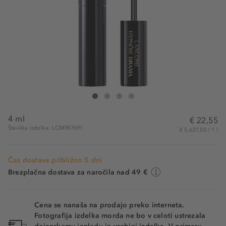
Lancôme Hypnôse Drama Midi
Hypnôse Drama Midi
Hypnôse Drama Midi
Hypnôse Drama Midi
4 ml
€ 22,55
Številka izdelka: LCM987691
€ 5.637,50 / 1 l
Čas dostave približno 5 dni
Brezplačna dostava za naročila nad 49 €
Cena se nanaša na prodajo preko interneta.
Fotografija izdelka morda ne bo v celoti ustrezala