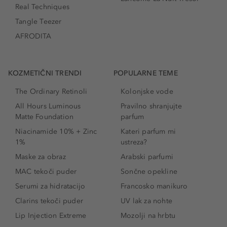
Real Techniques
Tangle Teezer
AFRODITA
KOZMETIČNI TRENDI
POPULARNE TEME
The Ordinary Retinoli
Kolonjske vode
All Hours Luminous
Pravilno shranjujte
Matte Foundation
parfum
Niacinamide 10% + Zinc
Kateri parfum mi
1%
ustreza?
Maske za obraz
Arabski parfumi
MAC tekoči puder
Sončne opekline
Serumi za hidratacijo
Francosko manikuro
Clarins tekoči puder
UV lak za nohte
Lip Injection Extreme
Mozolji na hrbtu