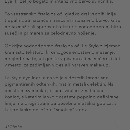
Eye, ki želijo bogato in intenzivno barvo svinčnika.
To vsestransko črtalo za oči gladko drsi vzdolž linije
trepalnic za natančen nanos in intenzivno barvo, ki se
ne razmaže ali spremeni teksture. Vodoodporen, hitro
sušeč in primeren za celodnevno nošenje.
Odkrijte vodoodporno črtalo za oči Le Stylo z izjemno
kremasto teksturo, ki omogoča enostavno mešanje,
ne glede na to, ali greste v pisarno ali na večerni izlet
v mesto, za zadimljen videz ali naraven make-up.
Le Stylo eyeliner je na voljo v desetih intenzivno
pigmentiranih odtenkih, mat in metalik efektih. Na
eni strani svinčnika je sam svinčnik z natančno
konico, s katerim lahko dosežete popolno definirane
linije, na drugi strani pa posebna mešalna gobica, s
katero lahko dosežete "smokey" videz.
UPORABA