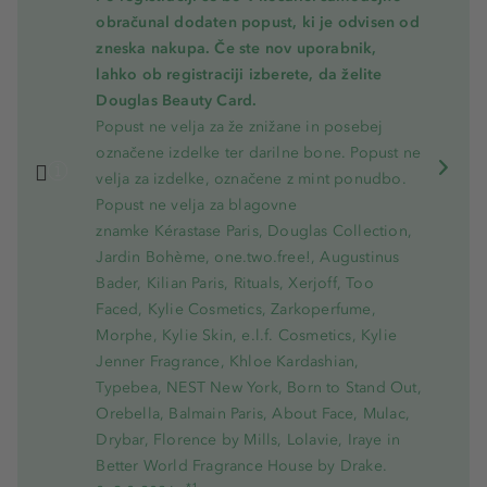
obračunal dodaten popust, ki je odvisen od
zneska nakupa. Če ste nov uporabnik,
lahko ob registraciji izberete, da želite
Douglas Beauty Card.
Popust ne velja za že znižane in posebej
označene izdelke ter darilne bone. Popust ne
velja za izdelke, označene z mint ponudbo.
Popust ne velja za blagovne
znamke Kérastase Paris, Douglas Collection,
Jardin Bohème, one.two.free!, Augustinus
Bader, Kilian Paris, Rituals, Xerjoff, Too
Faced, Kylie Cosmetics, Zarkoperfume,
Morphe, Kylie Skin, e.l.f. Cosmetics, Kylie
Jenner Fragrance, Khloe Kardashian,
Typebea, NEST New York, Born to Stand Out,
Orebella, Balmain Paris, About Face, Mulac,
Drybar, Florence by Mills, Lolavie, Iraye in
Better World Fragrance House by Drake.