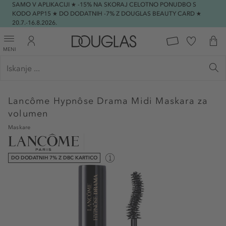
SAMO V APLIKACIJI ★ -15% NA SKORAJ CELOTNO PONUDBO S
KODO APP15 ★ DO DODATNIH -7% Z DOUGLAS BEAUTY CARD ★
20.7.-16.8.2026.
MENI
Lancôme
Hypnôse Drama Midi Maskara za
volumen
Maskare
DO DODATNIH 7% Z DBC KARTICO