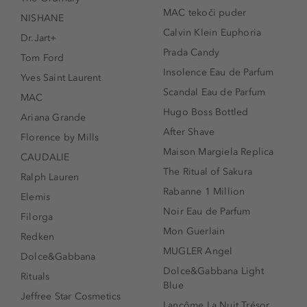
MAC tekoči puder
NISHANE
Calvin Klein Euphoria
Dr.Jart+
Prada Candy
Tom Ford
Insolence Eau de Parfum
Yves Saint Laurent
Scandal Eau de Parfum
MAC
Hugo Boss Bottled
Ariana Grande
After Shave
Florence by Mills
Maison Margiela Replica
CAUDALIE
The Ritual of Sakura
Ralph Lauren
Rabanne 1 Million
Elemis
Noir Eau de Parfum
Filorga
Mon Guerlain
Redken
MUGLER Angel
Dolce&Gabbana
Dolce&Gabbana Light
Rituals
Blue
Jeffree Star Cosmetics
Lancôme La Nuit Trésor