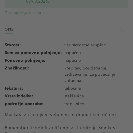
*1
8.-9.8.2026.
*1
Ponudba velja do 10. 08. 26.
OPIS
Starost:
vse starostne skupine
Sem za ponovno polnjenje:
napačno
Ponovno polnjenje:
napačno
Značilnosti:
krepitev, poudarjanje,
vzdrževanje, za povečanje
volumna
tekstura:
tekočina
Vrsta izdelka:
steklenica
področje uporabe:
trepalnice
Maskara za takojšen volumen in dramatičen učinek.
Pomemben izdelek za ličenje za ljubitelje Smokey