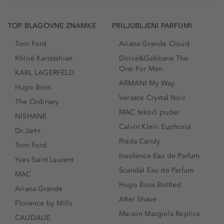
TOP BLAGOVNE ZNAMKE
PRILJUBLJENI PARFUMI
Tom Ford
Ariana Grande Cloud
Khloé Kardashian
Dolce&Gabbana The
One For Men
KARL LAGERFELD
ARMANI My Way
Hugo Boss
Versace Crystal Noir
The Ordinary
MAC tekoči puder
NISHANE
Calvin Klein Euphoria
Dr.Jart+
Prada Candy
Tom Ford
Insolence Eau de Parfum
Yves Saint Laurent
Scandal Eau de Parfum
MAC
Hugo Boss Bottled
Ariana Grande
After Shave
Florence by Mills
Maison Margiela Replica
CAUDALIE