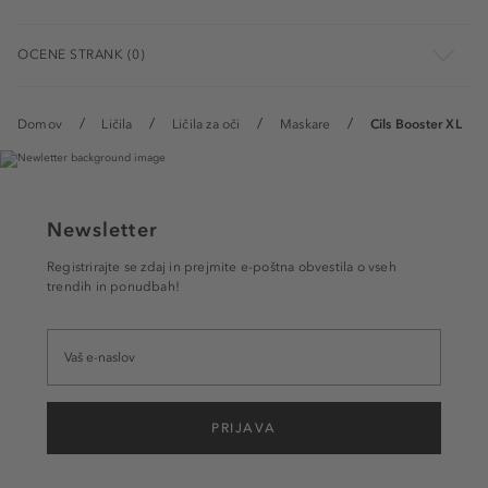
OCENE STRANK (0)
Domov
Ličila
Ličila za oči
Maskare
Cils Booster XL
Newsletter
Registrirajte se zdaj in prejmite e-poštna obvestila o vseh
trendih in ponudbah!
PRIJAVA