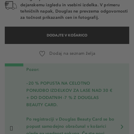
dejanskemu izgledu in vsebini izdelka. V primeru
tehničnih napak, Douglas ne prevzema odgovornosti
za točnost prikazanih cen in fotografij.
DODAJTE V KOŠARICO
Dodaj na seznam želja
Pozor:
–20 % POPUSTA NA CELOTNO
PONUDBO IZDELKOV ZA LASE NAD 30 €
+ DO DODATNIH -7 % Z DOUGLAS
BEAUTY CARD.
Po registraciji v Douglas Beauty Card se bo
popust samodejno obračunal v košarici
glede na vrednost nakupa. Če ste novi