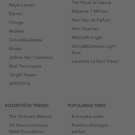
The Ritual of Sakura
Ralph Lauren
Rabanne 1 Million
Elemis
Noir Eau de Parfum
Filorga
Mon Guerlain
Redken
MUGLER Angel
Dolce&Gabbana
Dolce&Gabbana Light
Rituals
Blue
Jeffree Star Cosmetics
Lancôme La Nuit Trésor
Real Techniques
Tangle Teezer
AFRODITA
KOZMETIČNI TRENDI
POPULARNE TEME
The Ordinary Retinoli
Kolonjske vode
All Hours Luminous
Pravilno shranjujte
Matte Foundation
parfum