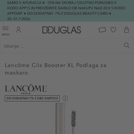
SAMO V APLIKACIJI ★ -15% NA SKORAJ CELOTNO PONUDBO S
KODO APP15 IN PREVZEMITE DARILO OB NAKUPU NAD 20 € S KODO
APPGWP ★ DO DODATNIH -7% Z DOUGLAS BEAUTY CARD ★
20.-31.7.2026.
MENI
Lancôme
Cils Booster XL Podlaga za
maskaro
DO DODATNIH 7% Z DBC KARTICO