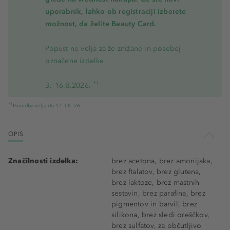
uporabnik, lahko ob registraciji izberete
možnost, da želite Beauty Card.
Popust ne velja za že znižane in posebej
označene izdelke.
*1
3.–16.8.2026.
*1
Ponudba velja do 17. 08. 26.
OPIS
Značilnosti izdelka:
brez acetona, brez amonijaka,
brez ftalatov, brez glutena,
brez laktoze, brez mastnih
sestavin, brez parafina, brez
pigmentov in barvil, brez
silikona, brez sledi oreščkov,
brez sulfatov, za občutljivo