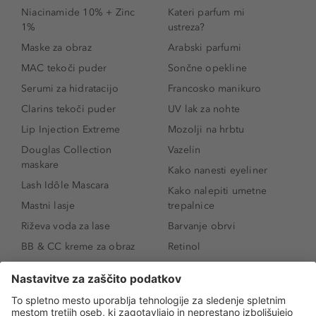
Niacinamide 10% + Zinc
Kateri parfum mi
1%
ustreza?
Maske za obraz
Arabski parfumi
MAC tekoči puder
Sončne opekline
Serumi za hidratacijo
Francosko manikuro
Clarins tekoči puder
UV lak za nohte
Lip Injection Extreme
Mozolji na hrbtu
Douglas Collection
Vazelin
maskare
Kako nanesti eyeliner
Lash Idôle Mascara
Kako nalepiti umetne
Mastni lasje
trepalnice
Riževa voda za lase
Barvanje obrvi
BB & CC kreme za obraz
Retinol
Age Defense BB Cream
Vitamin E
SPF 30
Kako povečati ustnice
Senčila za oči
Niacinamid