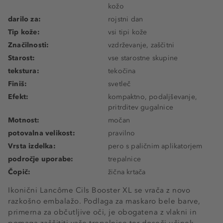
kožo
darilo za:
rojstni dan
Tip kože:
vsi tipi kože
Značilnosti:
vzdrževanje, zaščitni
Starost:
vse starostne skupine
tekstura:
tekočina
Finiš:
svetleč
Efekt:
kompaktno, podaljševanje,
pritrditev gugalnice
Motnost:
močan
potovalna velikost:
pravilno
Vrsta izdelka:
pero s paličnim aplikatorjem
področje uporabe:
trepalnice
Čopič:
žična krtača
Ikonični Lancôme Cils Booster XL se vrača z novo
razkošno embalažo. Podlaga za maskaro bele barve,
primerna za občutljive oči, je obogatena z vlakni in
pomaga zaščititi vaše trepalnice ter doseči učinek