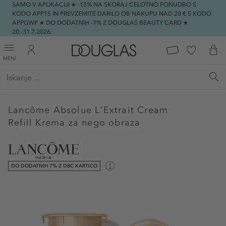
SAMO V APLIKACIJI ★ -15% NA SKORAJ CELOTNO PONUDBO S
KODO APP15 IN PREVZEMITE DARILO OB NAKUPU NAD 20 € S KODO
APPGWP ★ DO DODATNIH -7% Z DOUGLAS BEAUTY CARD ★
20.-31.7.2026.
MENI
Lancôme
Absolue L'Extrait Cream
Refill Krema za nego obraza
DO DODATNIH 7% Z DBC KARTICO