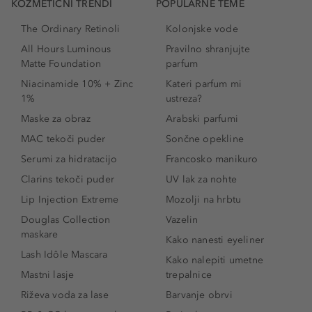
KOZMETIČNI TRENDI
POPULARNE TEME
The Ordinary Retinoli
Kolonjske vode
All Hours Luminous
Pravilno shranjujte
Matte Foundation
parfum
Niacinamide 10% + Zinc
Kateri parfum mi
1%
ustreza?
Maske za obraz
Arabski parfumi
MAC tekoči puder
Sončne opekline
Serumi za hidratacijo
Francosko manikuro
Clarins tekoči puder
UV lak za nohte
Lip Injection Extreme
Mozolji na hrbtu
Douglas Collection
Vazelin
maskare
Kako nanesti eyeliner
Lash Idôle Mascara
Kako nalepiti umetne
Mastni lasje
trepalnice
Riževa voda za lase
Barvanje obrvi