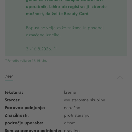
uporabnik, lahko ob registraciji izberete
možnost, da želite Beauty Card.
Popust ne velja za že znižane in posebej
označene izdelke.
*1
3.–16.8.2026.
*1
Ponudba velja do 17. 08. 26.
OPIS
tekstura:
krema
Starost:
vse starostne skupine
Ponovno polnjenje:
napačno
Značilnosti:
proti staranju
področje uporabe:
obraz
Sem za ponovno polnjenje:
pravilno