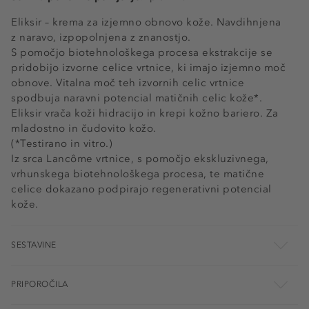
Eliksir – krema za izjemno obnovo kože. Navdihnjena
z naravo, izpopolnjena z znanostjo.
S pomočjo biotehnološkega procesa ekstrakcije se
pridobijo izvorne celice vrtnice, ki imajo izjemno moč
obnove. Vitalna moč teh izvornih celic vrtnice
spodbuja naravni potencial matičnih celic kože*.
Eliksir vrača koži hidracijo in krepi kožno bariero. Za
mladostno in čudovito kožo.
(*Testirano in vitro.)
Iz srca Lancôme vrtnice, s pomočjo ekskluzivnega,
vrhunskega biotehnološkega procesa, te matične
celice dokazano podpirajo regenerativni potencial
kože.
SESTAVINE
PRIPOROČILA