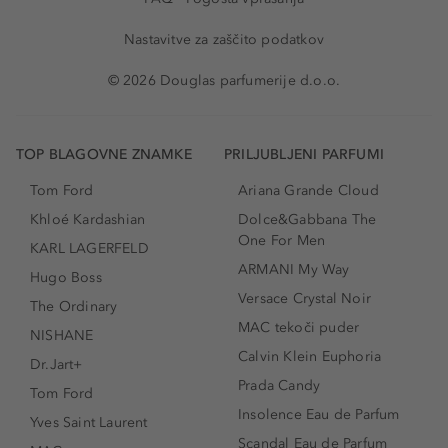
Nastavitve za zaščito podatkov
© 2026 Douglas parfumerije d.o.o.
TOP BLAGOVNE ZNAMKE
PRILJUBLJENI PARFUMI
Tom Ford
Ariana Grande Cloud
Khloé Kardashian
Dolce&Gabbana The
One For Men
KARL LAGERFELD
ARMANI My Way
Hugo Boss
Versace Crystal Noir
The Ordinary
MAC tekoči puder
NISHANE
Calvin Klein Euphoria
Dr.Jart+
Prada Candy
Tom Ford
Insolence Eau de Parfum
Yves Saint Laurent
Scandal Eau de Parfum