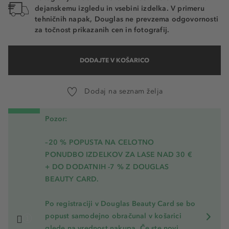
dejanskemu izgledu in vsebini izdelka. V primeru
tehničnih napak, Douglas ne prevzema odgovornosti
za točnost prikazanih cen in fotografij.
DODAJTE V KOŠARICO
Dodaj na seznam želja
Pozor:
–20 % POPUSTA NA CELOTNO
PONUDBO IZDELKOV ZA LASE NAD 30 €
+ DO DODATNIH -7 % Z DOUGLAS
BEAUTY CARD.
Po registraciji v Douglas Beauty Card se bo
popust samodejno obračunal v košarici
glede na vrednost nakupa. Če ste novi