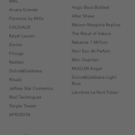
MAC
Hugo Boss Bottled
Ariana Grande
After Shave
Florence by Mills
Maison Margiela Replica
CAUDALIE
The Ritual of Sakura
Ralph Lauren
Rabanne 1 Million
Elemis
Noir Eau de Parfum
Filorga
Mon Guerlain
Redken
MUGLER Angel
Dolce&Gabbana
Dolce&Gabbana Light
Rituals
Blue
Jeffree Star Cosmetics
Lancôme La Nuit Trésor
Real Techniques
Tangle Teezer
AFRODITA