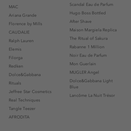
Scandal Eau de Parfum
MAC
Hugo Boss Bottled
Ariana Grande
After Shave
Florence by Mills
Maison Margiela Replica
CAUDALIE
The Ritual of Sakura
Ralph Lauren
Rabanne 1 Million
Elemis
Noir Eau de Parfum
Filorga
Mon Guerlain
Redken
MUGLER Angel
Dolce&Gabbana
Dolce&Gabbana Light
Rituals
Blue
Jeffree Star Cosmetics
Lancôme La Nuit Trésor
Real Techniques
Tangle Teezer
AFRODITA