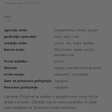
*1
Ponudba velja do 10. 08. 26.
OPIS
zgornje note:
bergamotka, citrusi, poper
področje uporabe:
roko, telo, vrat
srednje note:
citrusi, les, sivka, žajbelj
bazne note:
fižol tonka, jantar, pačuli,
sandalovina
Vrsta izdelka:
pršilo
Starost:
vegan, vse starostne skupine
vrsta vonja:
oleseneli, orientalski
Sem za ponovno polnjenje:
napačno
Ponovno polnjenje:
napačno
Lacoste Original je sveža in popolnoma nova linija
dišav Lacoste. Odraža njeno novo podobo in daje
svež pogled na ikonične kode znamke.