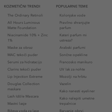
KOZMETIČNI TRENDI
POPULARNE TEME
The Ordinary Retinoli
Kolonjske vode
All Hours Luminous
Pravilno shranjujte
Matte Foundation
parfum
Niacinamide 10% + Zinc
Kateri parfum mi
1%
ustreza?
Maske za obraz
Arabski parfumi
MAC tekoči puder
Sončne opekline
Serumi za hidratacijo
Francosko manikuro
Clarins tekoči puder
UV lak za nohte
Lip Injection Extreme
Mozolji na hrbtu
Douglas Collection
Vazelin
maskare
Kako nanesti eyeliner
Lash Idôle Mascara
Kako nalepiti umetne
Mastni lasje
trepalnice
Riževa voda za lase
Barvanje obrvi