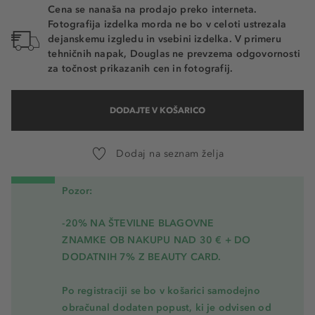
Cena se nanaša na prodajo preko interneta.
Fotografija izdelka morda ne bo v celoti ustrezala
dejanskemu izgledu in vsebini izdelka. V primeru
tehničnih napak, Douglas ne prevzema odgovornosti
za točnost prikazanih cen in fotografij.
DODAJTE V KOŠARICO
Dodaj na seznam želja
Pozor:
-20% NA ŠTEVILNE BLAGOVNE
ZNAMKE OB NAKUPU NAD 30 € + DO
DODATNIH 7% Z BEAUTY CARD.
Po registraciji se bo v košarici samodejno
obračunal dodaten popust, ki je odvisen od