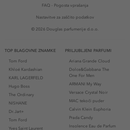
FAQ - Pogosta vprašanja
Nastavitve za zaščito podatkov
© 2026 Douglas parfumerije d.o.o.
TOP BLAGOVNE ZNAMKE
PRILJUBLJENI PARFUMI
Tom Ford
Ariana Grande Cloud
Khloé Kardashian
Dolce&Gabbana The
One For Men
KARL LAGERFELD
ARMANI My Way
Hugo Boss
Versace Crystal Noir
The Ordinary
MAC tekoči puder
NISHANE
Calvin Klein Euphoria
Dr.Jart+
Prada Candy
Tom Ford
Insolence Eau de Parfum
Yves Saint Laurent