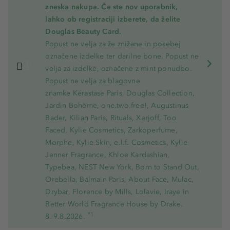
zneska nakupa. Če ste nov uporabnik,
lahko ob registraciji izberete, da želite
Douglas Beauty Card.
Popust ne velja za že znižane in posebej
označene izdelke ter darilne bone. Popust ne
velja za izdelke, označene z mint ponudbo.
Popust ne velja za blagovne
znamke Kérastase Paris, Douglas Collection,
Jardin Bohème, one.two.free!, Augustinus
Bader, Kilian Paris, Rituals, Xerjoff, Too
Faced, Kylie Cosmetics, Zarkoperfume,
Morphe, Kylie Skin, e.l.f. Cosmetics, Kylie
Jenner Fragrance, Khloe Kardashian,
Typebea, NEST New York, Born to Stand Out,
Orebella, Balmain Paris, About Face, Mulac,
Drybar, Florence by Mills, Lolavie, Iraye in
Better World Fragrance House by Drake.
*1
8.-9.8.2026.