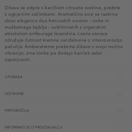
Dišava se odpre s kančkom citrusne svežine, prežete
z ognjenimi začimbami. Aromatično srce se razkriva
skozi eleganco dua francoskih surovin – sivke in
muškatnega žajblja – sublimiranih z organskim
absolutom enfleurage lavandina. Lesna osnova
združuje čutnost kremne sandalovine z intenzivnostjo
pačulija. Amberxtreme prežema dišavo s svojo močno
vibracijo, zrna tonke pa dodajo kanček seksi
zapeljivosti.
UPORABA
SESTAVINE
PRIPOROČILA
INFORMACIJE O PROIZVAJALCU