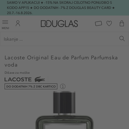
SAMO V APLIKACIJI ★ -15% NA SKORAJ CELOTNO PONUDBO S
KODO APP15 ★ DO DODATNIH -7% Z DOUGLAS BEAUTY CARD ★
20.7.-16.8.2026.
MENI
Lacoste
Original Eau de Parfum Parfumska
voda
Dišave za moške
DO DODATNIH 7% Z DBC KARTICO