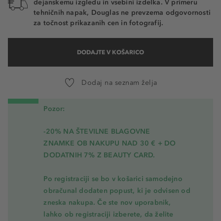
dejanskemu izgledu in vsebini izdelka. V primeru
tehničnih napak, Douglas ne prevzema odgovornosti
za točnost prikazanih cen in fotografij.
DODAJTE V KOŠARICO
Dodaj na seznam želja
Pozor:
-20% NA ŠTEVILNE BLAGOVNE
ZNAMKE OB NAKUPU NAD 30 € + DO
DODATNIH 7% Z BEAUTY CARD.
Po registraciji se bo v košarici samodejno
obračunal dodaten popust, ki je odvisen od
zneska nakupa. Če ste nov uporabnik,
lahko ob registraciji izberete, da želite