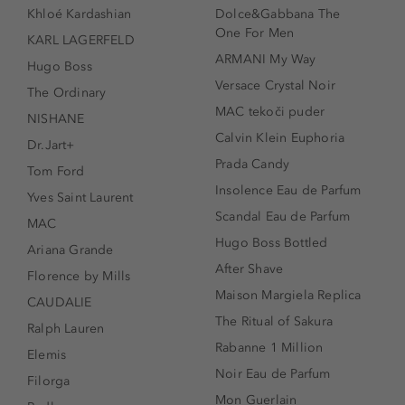
Khloé Kardashian
Dolce&Gabbana The
One For Men
KARL LAGERFELD
ARMANI My Way
Hugo Boss
Versace Crystal Noir
The Ordinary
MAC tekoči puder
NISHANE
Calvin Klein Euphoria
Dr.Jart+
Prada Candy
Tom Ford
Insolence Eau de Parfum
Yves Saint Laurent
Scandal Eau de Parfum
MAC
Hugo Boss Bottled
Ariana Grande
After Shave
Florence by Mills
Maison Margiela Replica
CAUDALIE
The Ritual of Sakura
Ralph Lauren
Rabanne 1 Million
Elemis
Noir Eau de Parfum
Filorga
Mon Guerlain