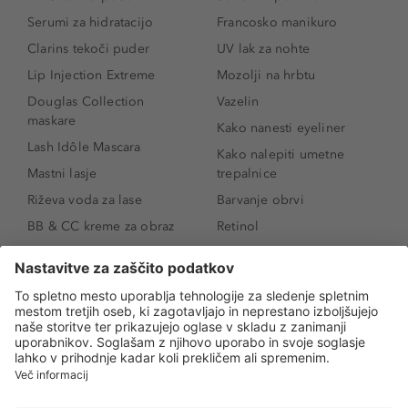
Serumi za hidratacijo
Francosko manikuro
Clarins tekoči puder
UV lak za nohte
Lip Injection Extreme
Mozolji na hrbtu
Douglas Collection
Vazelin
maskare
Kako nanesti eyeliner
Lash Idôle Mascara
Kako nalepiti umetne
Mastni lasje
trepalnice
Riževa voda za lase
Barvanje obrvi
BB & CC kreme za obraz
Retinol
Age Defense BB Cream
Vitamin E
SPF 30
Kako povečati ustnice
Senčila za oči
Niacinamid
Tekoči puder
Rozacea
Ličenje povešenih vek
Salicilna kislina
Kako povečati oči
Rozacea
Kako določiti odtenek