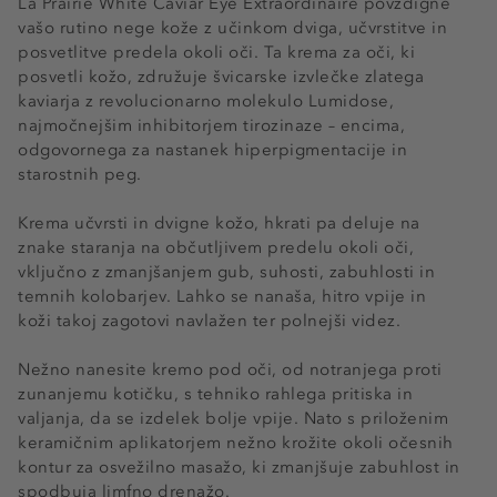
La Prairie White Caviar Eye Extraordinaire povzdigne
vašo rutino nege kože z učinkom dviga, učvrstitve in
posvetlitve predela okoli oči. Ta krema za oči, ki
posvetli kožo, združuje švicarske izvlečke zlatega
kaviarja z revolucionarno molekulo Lumidose,
najmočnejšim inhibitorjem tirozinaze – encima,
odgovornega za nastanek hiperpigmentacije in
starostnih peg.
Krema učvrsti in dvigne kožo, hkrati pa deluje na
znake staranja na občutljivem predelu okoli oči,
vključno z zmanjšanjem gub, suhosti, zabuhlosti in
temnih kolobarjev. Lahko se nanaša, hitro vpije in
koži takoj zagotovi navlažen ter polnejši videz.
Nežno nanesite kremo pod oči, od notranjega proti
zunanjemu kotičku, s tehniko rahlega pritiska in
valjanja, da se izdelek bolje vpije. Nato s priloženim
keramičnim aplikatorjem nežno krožite okoli očesnih
kontur za osvežilno masažo, ki zmanjšuje zabuhlost in
spodbuja limfno drenažo.