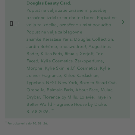
Douglas Beauty Card.
Popust ne velja za že znižane in posebej
označene izdelke ter darilne bone. Popust ne
velja za izdelke, označene z mint ponudbo.
Popust ne velja za blagovne
znamke Kérastase Paris, Douglas Collection,
Jardin Bohème, one.two.free!, Augustinus
Bader, Kilian Paris, Rituals, Xerjoff, Too
Faced, Kylie Cosmetics, Zarkoperfume,
Morphe, Kylie Skin, e.l.f. Cosmetics, Kylie
Jenner Fragrance, Khloe Kardashian,
Typebea, NEST New York, Born to Stand Out,
Orebella, Balmain Paris, About Face, Mulac,
Drybar, Florence by Mills, Lolavie, Iraye in
Better World Fragrance House by Drake.
*1
8.-9.8.2026.
*1
Ponudba velja do 10. 08. 26.