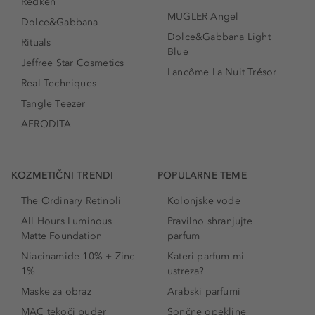
Redken
MUGLER Angel
Dolce&Gabbana
Dolce&Gabbana Light
Rituals
Blue
Jeffree Star Cosmetics
Lancôme La Nuit Trésor
Real Techniques
Tangle Teezer
AFRODITA
KOZMETIČNI TRENDI
POPULARNE TEME
The Ordinary Retinoli
Kolonjske vode
All Hours Luminous
Pravilno shranjujte
Matte Foundation
parfum
Niacinamide 10% + Zinc
Kateri parfum mi
1%
ustreza?
Maske za obraz
Arabski parfumi
MAC tekoči puder
Sončne opekline