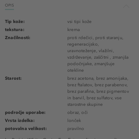
OPIS
Tip kože:
vsi tipi kože
tekstura:
krema
Značilnosti:
proti rdečici, proti staranju,
regeneracijsko,
uravnoteženje, vlažilni,
vzdrževanje, zaščitni , zmanjša
podočnjake, zmanjšuje
otekline
Starost:
brez acetona, brez amonijaka,
brez ftalatov, brez parabenov,
brez parafina, brez pigmentov
in barvil, brez sulfatov, vse
starostne skupine
področje uporabe:
obraz, oči
Vrsta izdelka:
lonček
potovalna velikost:
pravilno