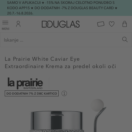
SAMO V APLIKACIJI ★ -15% NA SKORAJ CELOTNO PONUDBO S
KODO APP15 ★ DO DODATNIH -7% Z DOUGLAS BEAUTY CARD ★
20.7.-16.8.2026.
MENI
La Prairie
White Caviar Eye
Extraordinaire Krema za predel okoli oči
DO DODATNIH 7% Z DBC KARTICO