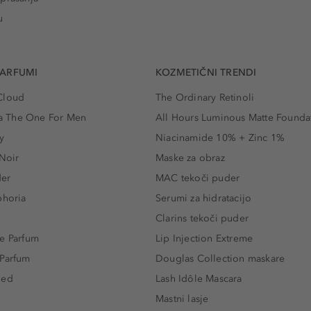
u
PARFUMI
KOZMETIČNI TRENDI
Cloud
The Ordinary Retinoli
 The One For Men
All Hours Luminous Matte Founda
y
Niacinamide 10% + Zinc 1%
 Noir
Maske za obraz
der
MAC tekoči puder
phoria
Serumi za hidratacijo
Clarins tekoči puder
e Parfum
Lip Injection Extreme
 Parfum
Douglas Collection maskare
led
Lash Idôle Mascara
Mastni lasje