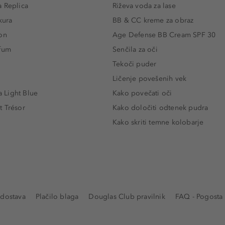
 Replica
Riževa voda za lase
kura
BB & CC kreme za obraz
on
Age Defense BB Cream SPF 30
rfum
Senčila za oči
Tekoči puder
Ličenje povešenih vek
Light Blue
Kako povečati oči
t Trésor
Kako določiti odtenek pudra
Kako skriti temne kolobarje
 dostava
Plačilo blaga
Douglas Club pravilnik
FAQ - Pogosta 