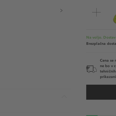
Na voljo. Dostav
Brezplačna dosta
Cena se 
ne bo v c
tehnični
prikazani