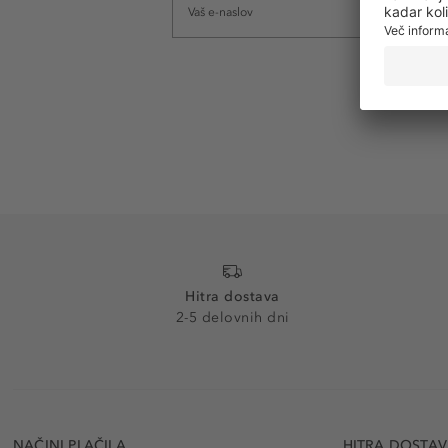
Hitra dostava
2-5 delovnih dni
NAČINI PLAČILA
HITRA DOSTA