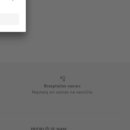
Brezplačen vzorec
Najmanj en vzorec na naročilo
PRIDRUŽI SE NAM