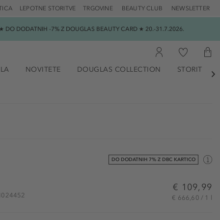
TICA
LEPOTNE STORITVE
TRGOVINE
BEAUTY CLUB
NEWSLETTER
 DO DODATNIH -7% Z DOUGLAS BEAUTY CARD ★ 20.-31.7.2026.
ILA
NOVITETE
DOUGLAS COLLECTION
STORITVE

DO DODATNIH 7% Z DBC KARTICO
€ 109,99
 JM024452
€ 666,60 / 1 l