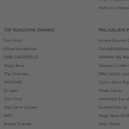
Izjava o odstop
TOP BLAGOVNE ZNAMKE
PRILJUBLJENI 
Tom Ford
Ariana Grande 
Khloé Kardashian
Dolce&Gabbana
KARL LAGERFELD
ARMANI My Wa
Hugo Boss
Versace Crystal
The Ordinary
MAC tekoči pu
NISHANE
Calvin Klein Eu
Dr.Jart+
Prada Candy
Tom Ford
Insolence Eau d
Yves Saint Laurent
Scandal Eau de
MAC
Hugo Boss Bott
Ariana Grande
After Shave