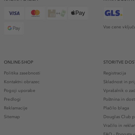
Vse cene vključ
ONLINE-SHOP
STORITVE DOS
Politika zasebnosti
Registracija
Kontaktni obrazec
Skladnost in pri
Pogoji uporabe
Vprašalnik o za
Predlogi
Poštnina in dos
Reklamacije
Plačilo blaga
Sitemap
Douglas Club pr
Vračilo in rekla
FAQ - Pogosta v