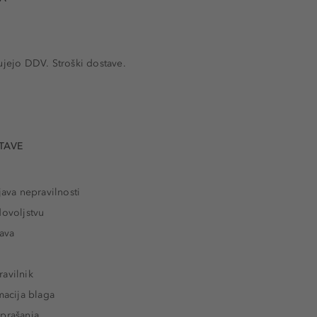
ujejo DDV. Stroški dostave.
TAVE
java nepravilnosti
dovoljstvu
tava
avilnik
macija blaga
prašanja