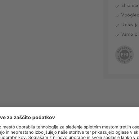
Shranite
Vpogled 
Upravlja
Varno pl
 obvestila o vseh trendih in ponudbah!