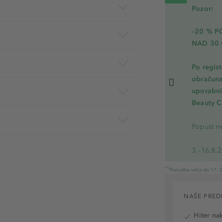
Pozor:
–20 % 
NAD 30 
Po regis
obračuna
uporabnik
Beauty C
Popust ne
3.–16.8.
*1
Ponudba velja do 17. 0
NAŠE PRED
Hiter na