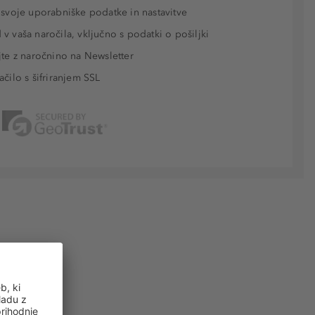
 svoje uporabniške podatke in nastavitve
v vaša naročila, vključno s podatki o pošiljki
jte z naročnino na Newsletter
ačilo s šifriranjem SSL