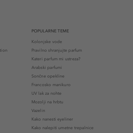
POPULARNE TEME
Kolonjske vode
tion
Pravilno shranjujte parfum
Kateri parfum mi ustreza?
Arabski parfumi
Sončne opekline
Francosko manikuro
UV lak za nohte
Mozolji na hrbtu
Vazelin
Kako nanesti eyeliner
Kako nalepiti umetne trepalnice