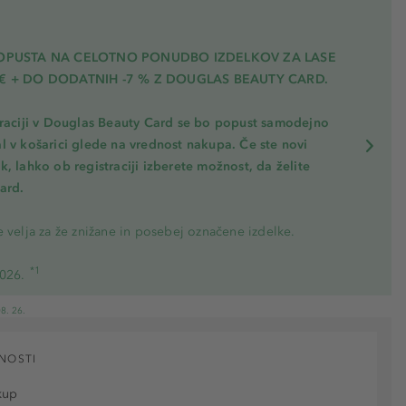
POPUSTA NA CELOTNO PONUDBO IZDELKOV ZA LASE
€ + DO DODATNIH -7 % Z DOUGLAS BEAUTY CARD.
traciji v Douglas Beauty Card se bo popust samodejno
l v košarici glede na vrednost nakupa. Če ste novi
, lahko ob registraciji izberete možnost, da želite
ard.
 velja za že znižane in posebej označene izdelke.
*1
2026.
8. 26.
NOSTI
kup