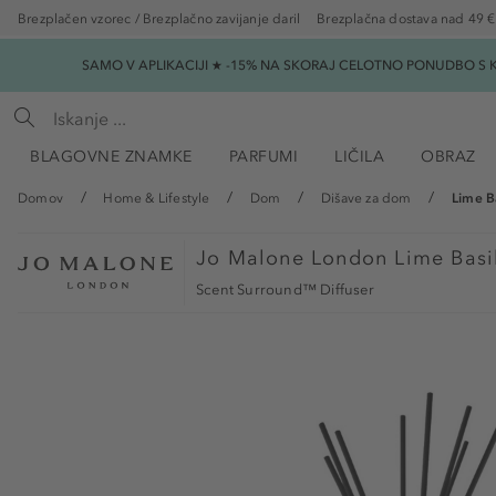
Brezplačen vzorec / Brezplačno zavijanje daril
Brezplačna dostava nad 49 €
SAMO V APLIKACIJI ★ -15% NA SKORAJ CELOTNO PONUDBO S K
BLAGOVNE ZNAMKE
PARFUMI
LIČILA
OBRAZ
Domov
Home & Lifestyle
Dom
Dišave za dom
Lime B
Jo Malone London
Lime Basi
Scent Surround™ Diffuser