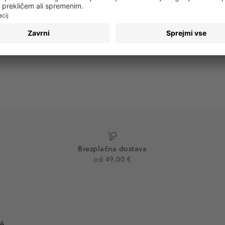
PRIJAVA
Brezplačna dostava
od 49,00 €
VA