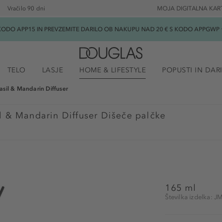
Vračilo 90 dni
MOJA DIGITALNA KAR
ODO APP15 IN PREVZEMITE DARILO OB NAKUPU NAD 20 € S KODO APPGWP ★
TELO
LASJE
HOME & LIFESTYLE
POPUSTI IN DAR
asil & Mandarin Diffuser
l & Mandarin Diffuser Dišeče palčke
165 ml
Številka izdelka: