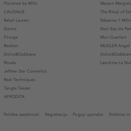
Florence by Mills
Maison Margiela
CAUDALIE
The Ritual of Sa
Ralph Lauren
Rabanne 1 Milli
Elemis
Noir Eau de Pa
Filorga
Mon Guerlain
Redken
MUGLER Angel
Dolce&Gabbana
Dolce&Gabbana 
Rituals
Lancôme La Nui
Jeffree Star Cosmetics
Real Techniques
Tangle Teezer
AFRODITA
Politika zasebnosti
Registracija
Pogoji uporabe
Poštnina in