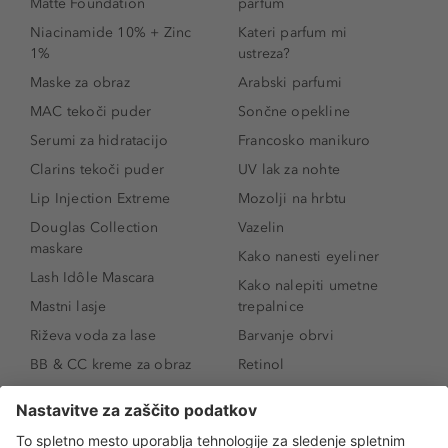
Matte Foundation
parfum
Niacinamide 10% + Zinc
Kateri parfum mi
1%
ustreza?
Maske za obraz
Arabski parfumi
MAC tekoči puder
Sončne opekline
Serumi za hidratacijo
Francosko manikuro
Clarins tekoči puder
UV lak za nohte
Lip Injection Extreme
Mozolji na hrbtu
Douglas Collection
Vazelin
maskare
Kako nanesti eyeliner
Lash Idôle Mascara
Kako nalepiti umetne
Mastni lasje
trepalnice
Riževa voda za lase
Barvanje obrvi
BB & CC kreme za obraz
Retinol
Age Defense BB Cream
Vitamin E
SPF 30
Kako povečati ustnice
Senčila za oči