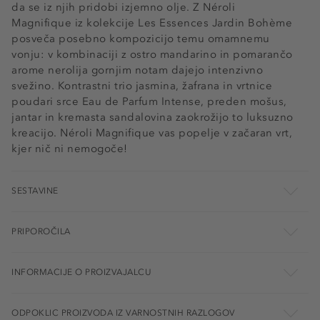
da se iz njih pridobi izjemno olje. Z Néroli
Magnifique iz kolekcije Les Essences Jardin Bohème
posveča posebno kompozicijo temu omamnemu
vonju: v kombinaciji z ostro mandarino in pomarančo
arome nerolija gornjim notam dajejo intenzivno
svežino. Kontrastni trio jasmina, žafrana in vrtnice
poudari srce Eau de Parfum Intense, preden mošus,
jantar in kremasta sandalovina zaokrožijo to luksuzno
kreacijo. Néroli Magnifique vas popelje v začaran vrt,
kjer nič ni nemogoče!
SESTAVINE
PRIPOROČILA
INFORMACIJE O PROIZVAJALCU
ODPOKLIC PROIZVODA IZ VARNOSTNIH RAZLOGOV