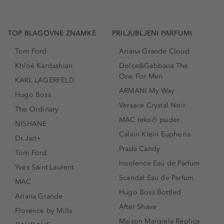
TOP BLAGOVNE ZNAMKE
PRILJUBLJENI PARFUMI
Tom Ford
Ariana Grande Cloud
Khloé Kardashian
Dolce&Gabbana The
One For Men
KARL LAGERFELD
ARMANI My Way
Hugo Boss
Versace Crystal Noir
The Ordinary
MAC tekoči puder
NISHANE
Calvin Klein Euphoria
Dr.Jart+
Prada Candy
Tom Ford
Insolence Eau de Parfum
Yves Saint Laurent
Scandal Eau de Parfum
MAC
Hugo Boss Bottled
Ariana Grande
After Shave
Florence by Mills
Maison Margiela Replica