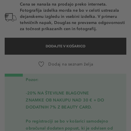
Cena se nanaša na prodajo preko interneta.
Fotografija izdelka morda ne bo v celoti ustrezala
dejanskemu izgledu in vsebini izdelka. V primeru
tehničnih napak, Douglas ne prevzema odgovornosti
za točnost prikazanih cen in fotografij.
DODAJTE V KOŠARICO
Dodaj na seznam želja
Pozor:
-20% NA ŠTEVILNE BLAGOVNE
ZNAMKE OB NAKUPU NAD 30 € + DO
DODATNIH 7% Z BEAUTY CARD.
Po registraciji se bo v košarici samodejno
obračunal dodaten popust, ki je odvisen od