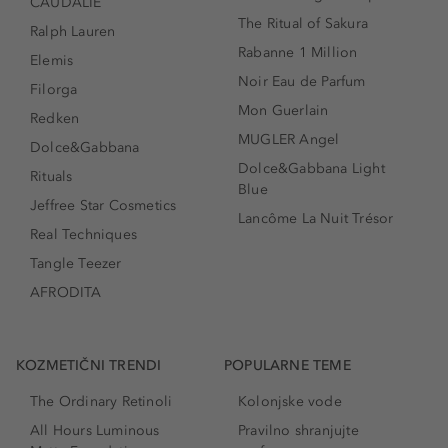
CAUDALIE
The Ritual of Sakura
Ralph Lauren
Rabanne 1 Million
Elemis
Noir Eau de Parfum
Filorga
Mon Guerlain
Redken
MUGLER Angel
Dolce&Gabbana
Dolce&Gabbana Light
Rituals
Blue
Jeffree Star Cosmetics
Lancôme La Nuit Trésor
Real Techniques
Tangle Teezer
AFRODITA
KOZMETIČNI TRENDI
POPULARNE TEME
The Ordinary Retinoli
Kolonjske vode
All Hours Luminous
Pravilno shranjujte