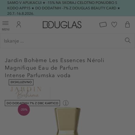
SAMO V APLIKACIJI ★ -15% NA SKORAJ CELOTNO PONUDBO S
KODO APP15 ★ DO DODATNIH -7% Z DOUGLAS BEAUTY CARD ★
20.7.-16.8.2026.
MENI
Jardin Bohème
Les Essences Néroli
Magnifique Eau de Parfum
Intense Parfumska voda
EKSKLUZIVNO
DO DODATNIH 7% Z DBC KARTICO
-20%