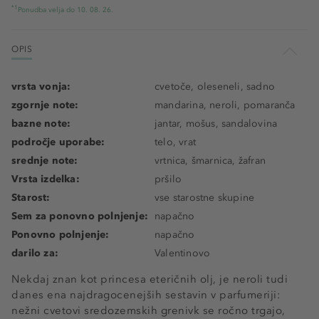
*1
Ponudba velja do 10. 08. 26.
OPIS
vrsta vonja:
cvetoče, oleseneli, sadno
zgornje note:
mandarina, neroli, pomaranča
bazne note:
jantar, mošus, sandalovina
področje uporabe:
telo, vrat
srednje note:
vrtnica, šmarnica, žafran
Vrsta izdelka:
pršilo
Starost:
vse starostne skupine
Sem za ponovno polnjenje:
napačno
Ponovno polnjenje:
napačno
darilo za:
Valentinovo
Nekdaj znan kot princesa eteričnih olj, je neroli tudi
danes ena najdragocenejših sestavin v parfumeriji:
nežni cvetovi sredozemskih grenivk se ročno trgajo,