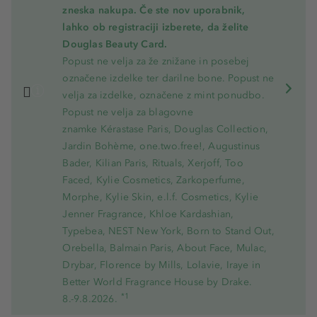
zneska nakupa. Če ste nov uporabnik,
lahko ob registraciji izberete, da želite
Douglas Beauty Card.
Popust ne velja za že znižane in posebej
označene izdelke ter darilne bone. Popust ne
velja za izdelke, označene z mint ponudbo.
Popust ne velja za blagovne
znamke Kérastase Paris, Douglas Collection,
Jardin Bohème, one.two.free!, Augustinus
Bader, Kilian Paris, Rituals, Xerjoff, Too
Faced, Kylie Cosmetics, Zarkoperfume,
Morphe, Kylie Skin, e.l.f. Cosmetics, Kylie
Jenner Fragrance, Khloe Kardashian,
Typebea, NEST New York, Born to Stand Out,
Orebella, Balmain Paris, About Face, Mulac,
Drybar, Florence by Mills, Lolavie, Iraye in
Better World Fragrance House by Drake.
*1
8.-9.8.2026.