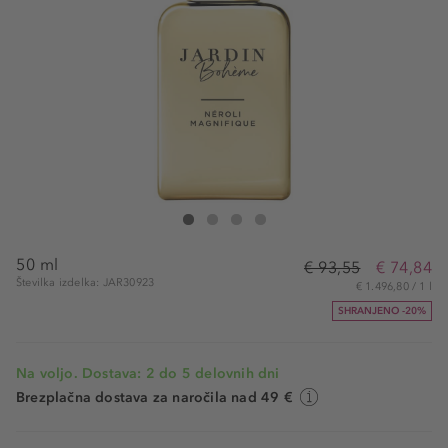
Jardin Bohème Les Essences Néroli Magnifique Eau de 
Les Essences Néroli Magnifique Eau de Parfum Int
Les Essences Néroli Magnifique Eau de Parfu
Les Essences Néroli Magnifique Eau de 
50 ml
€ 93,55
€ 74,84
Številka izdelka: JAR30923
€ 1.496,80 / 1 l
SHRANJENO -20%
Na voljo. Dostava: 2 do 5 delovnih dni
Brezplačna dostava za naročila nad 49 €