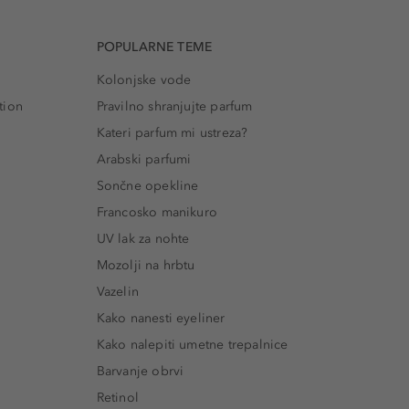
POPULARNE TEME
Kolonjske vode
tion
Pravilno shranjujte parfum
Kateri parfum mi ustreza?
Arabski parfumi
Sončne opekline
Francosko manikuro
UV lak za nohte
Mozolji na hrbtu
Vazelin
Kako nanesti eyeliner
Kako nalepiti umetne trepalnice
Barvanje obrvi
Retinol