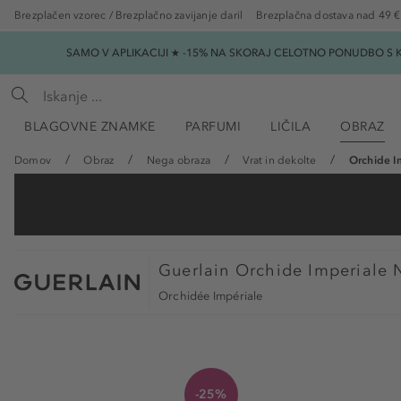
Brezplačen vzorec / Brezplačno zavijanje daril
Brezplačna dostava nad 49 €
SAMO V APLIKACIJI ★ -15% NA SKORAJ CELOTNO PONUDBO S K
BLAGOVNE ZNAMKE
PARFUMI
LIČILA
OBRAZ
Domov
Obraz
Nega obraza
Vrat in dekolte
Orchide I
Guerlain
Orchide Imperiale 
Orchidée Impériale
-25%