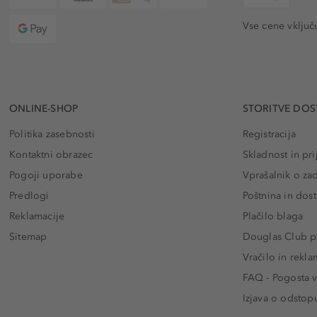
Vse cene vključ
ONLINE-SHOP
STORITVE DOS
Politika zasebnosti
Registracija
Kontaktni obrazec
Skladnost in pri
Pogoji uporabe
Vprašalnik o za
Predlogi
Poštnina in dos
Reklamacije
Plačilo blaga
Sitemap
Douglas Club pr
Vračilo in rekla
FAQ - Pogosta v
Izjava o odstop