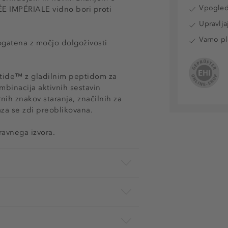
Vpogled 
ÉE IMPÉRIALE vidno bori proti
Upravlja
Varno pl
ogatena z močjo dolgoživosti
tide™ z gladilnim peptidom za
mbinacija aktivnih sestavin
nih znakov staranja, značilnih za
raza se zdi preoblikovana.
ravnega izvora.