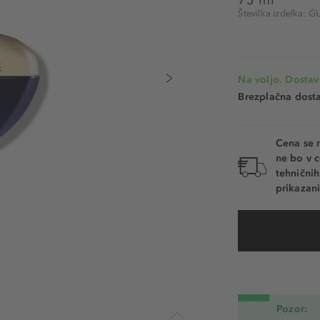
Številka izdelka:
Na voljo. Dostav
Brezplačna dosta
Cena se 
ne bo v c
tehnični
prikazani
Pozor: