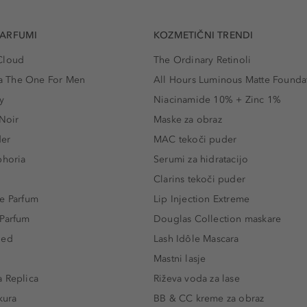
PARFUMI
KOZMETIČNI TRENDI
Cloud
The Ordinary Retinoli
 The One For Men
All Hours Luminous Matte Founda
y
Niacinamide 10% + Zinc 1%
 Noir
Maske za obraz
der
MAC tekoči puder
phoria
Serumi za hidratacijo
Clarins tekoči puder
e Parfum
Lip Injection Extreme
 Parfum
Douglas Collection maskare
led
Lash Idôle Mascara
Mastni lasje
 Replica
Riževa voda za lase
kura
BB & CC kreme za obraz