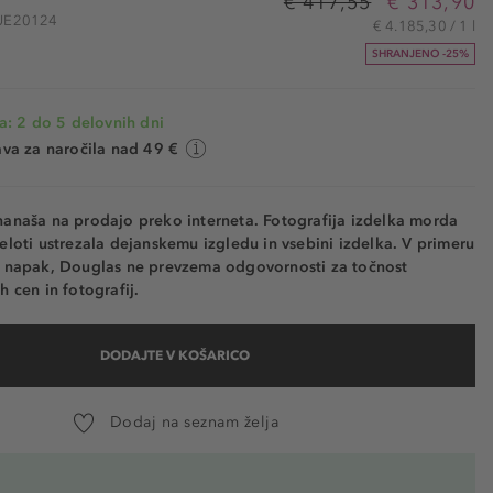
€ 417,55
€ 313,90
 GUE20124
€ 4.185,30 / 1 l
SHRANJENO -25%
a: 2 do 5 delovnih dni
va za naročila nad 49 €
nanaša na prodajo preko interneta. Fotografija izdelka morda
eloti ustrezala dejanskemu izgledu in vsebini izdelka. V primeru
h napak, Douglas ne prevzema odgovornosti za točnost
h cen in fotografij.
DODAJTE V KOŠARICO
Dodaj na seznam želja