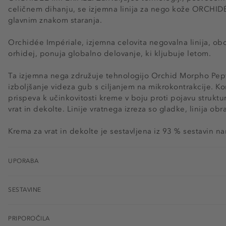
celičnem dihanju, se izjemna linija za nego kože ORCHID
glavnim znakom staranja.
Orchidée Impériale, izjemna celovita negovalna linija, ob
orhidej, ponuja globalno delovanje, ki kljubuje letom.
Ta izjemna nega združuje tehnologijo Orchid Morpho Pep
izboljšanje videza gub s ciljanjem na mikrokontrakcije. Ko
prispeva k učinkovitosti kreme v boju proti pojavu struktur
vrat in dekolte. Linije vratnega izreza so gladke, linija ob
Krema za vrat in dekolte je sestavljena iz 93 % sestavin na
UPORABA
SESTAVINE
PRIPOROČILA