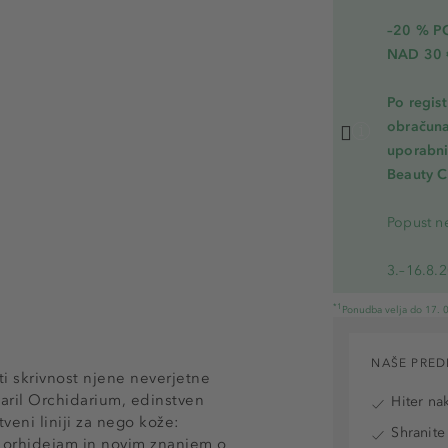
–20 % 
NAD 30 
Po regis
obračuna
uporabnik
Beauty C
Popust ne
3.–16.8.
*1
Ponudba velja do 17. 0
NAŠE PRED
iti skrivnost njene neverjetne
varil Orchidarium, edinstven
Hiter na
veni liniji za nego kože:
Shranite
 orhidejam in novim znanjem o