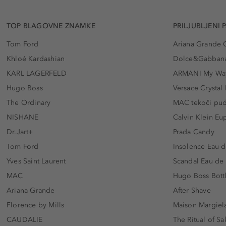
TOP BLAGOVNE ZNAMKE
PRILJUBLJENI 
Tom Ford
Ariana Grande 
Khloé Kardashian
Dolce&Gabbana
KARL LAGERFELD
ARMANI My Wa
Hugo Boss
Versace Crystal
The Ordinary
MAC tekoči pu
NISHANE
Calvin Klein Eu
Dr.Jart+
Prada Candy
Tom Ford
Insolence Eau d
Yves Saint Laurent
Scandal Eau de
MAC
Hugo Boss Bott
Ariana Grande
After Shave
Florence by Mills
Maison Margiela
CAUDALIE
The Ritual of Sa