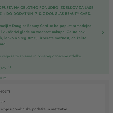
POPUSTA NA CELOTNO PONUDBO IZDELKOV ZA LASE
€ + DO DODATNIH -7 % Z DOUGLAS BEAUTY CARD.
traciji v Douglas Beauty Card se bo popust samodejno
l v košarici glede na vrednost nakupa. Če ste novi
, lahko ob registraciji izberete možnost, da želite
ard.
 velja za že znižane in posebej označene izdelke.
*1
2026.
8. 26.
NOSTI
kup
 svoje uporabniške podatke in nastavitve