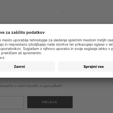
 obvestila o vseh trendih in ponudbah!
PRIJAVA