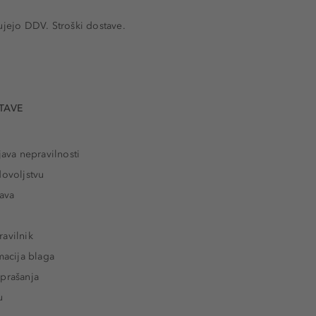
ujejo DDV. Stroški dostave.
TAVE
java nepravilnosti
dovoljstvu
tava
avilnik
macija blaga
prašanja
u