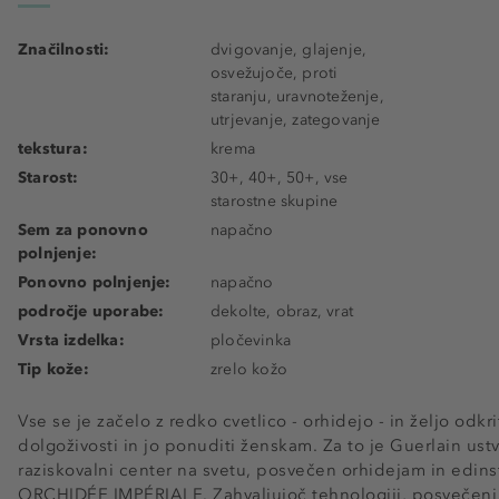
Značilnosti:
dvigovanje, glajenje,
osvežujoče, proti
staranju, uravnoteženje,
utrjevanje, zategovanje
tekstura:
krema
Starost:
30+, 40+, 50+, vse
starostne skupine
Sem za ponovno
napačno
polnjenje:
Ponovno polnjenje:
napačno
področje uporabe:
dekolte, obraz, vrat
Vrsta izdelka:
pločevinka
Tip kože:
zrelo kožo
Vse se je začelo z redko cvetlico - orhidejo - in željo odkr
dolgoživosti in jo ponuditi ženskam. Za to je Guerlain ust
raziskovalni center na svetu, posvečen orhidejam in edinst
ORCHIDÉE IMPÉRIALE. Zahvaljujoč tehnologiji, posvečeni