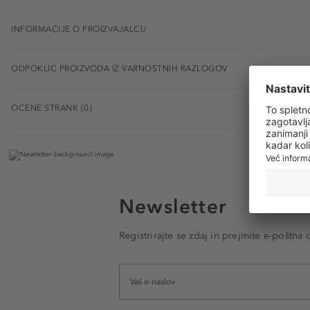
INFORMACIJE O PROIZVAJALCU
ODPOKLIC PROIZVODA IZ VARNOSTNIH RAZLOGOV
OCENE STRANK (0)
Newsletter
Registrirajte se zdaj in prejmite e-poštna