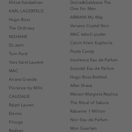
Khloé Kardashian
Dolce&Gabbana The
One For Men
KARL LAGERFELD
ARMANI My Way
Hugo Boss
Versace Crystal Noir
The Ordinary
MAC tekoči puder
NISHANE
Calvin Klein Euphoria
Dr.Jart+
Prada Candy
Tom Ford
Insolence Eau de Parfum
Yves Saint Laurent
Scandal Eau de Parfum
MAC
Hugo Boss Bottled
Ariana Grande
After Shave
Florence by Mills
Maison Margiela Replica
CAUDALIE
The Ritual of Sakura
Ralph Lauren
Rabanne 1 Million
Elemis
Noir Eau de Parfum
Filorga
Mon Guerlain
Redken