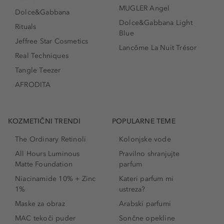
MUGLER Angel
Dolce&Gabbana
Dolce&Gabbana Light
Rituals
Blue
Jeffree Star Cosmetics
Lancôme La Nuit Trésor
Real Techniques
Tangle Teezer
AFRODITA
KOZMETIČNI TRENDI
POPULARNE TEME
The Ordinary Retinoli
Kolonjske vode
All Hours Luminous
Pravilno shranjujte
Matte Foundation
parfum
Niacinamide 10% + Zinc
Kateri parfum mi
1%
ustreza?
Maske za obraz
Arabski parfumi
MAC tekoči puder
Sončne opekline