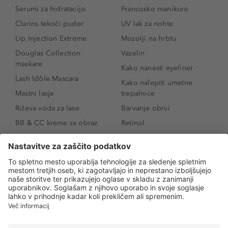
Serumi za hidratacijo
Francosko manikuro
Clarins tekoči puder
UV lak za nohte
Lip Injection Extreme
Mozolji na hrbtu
Douglas Collection
Vazelin
maskare
Kako nanesti eyeliner
Lash Idôle Mascara
Kako nalepiti umetne
Mastni lasje
trepalnice
Riževa voda za lase
Barvanje obrvi
BB & CC kreme za obraz
Retinol
Age Defense BB Cream
Vitamin E
SPF 30
Kako povečati ustnice
Senčila za oči
Niacinamid
Tekoči puder
Rozacea
Ličenje povešenih vek
Salicilna kislina
Kako povečati oči
Rozacea
Kako določiti odtenek
Salicilna kislina