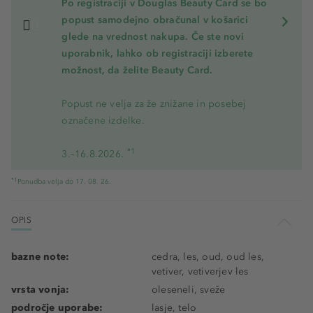
Po registraciji v Douglas Beauty Card se bo
popust samodejno obračunal v košarici
glede na vrednost nakupa. Če ste novi
uporabnik, lahko ob registraciji izberete
možnost, da želite Beauty Card.
Popust ne velja za že znižane in posebej
označene izdelke.
*1
3.–16.8.2026.
*1
Ponudba velja do 17. 08. 26.
OPIS
bazne note:
cedra, les, oud, oud les,
vetiver, vetiverjev les
vrsta vonja:
oleseneli, sveže
področje uporabe:
lasje, telo