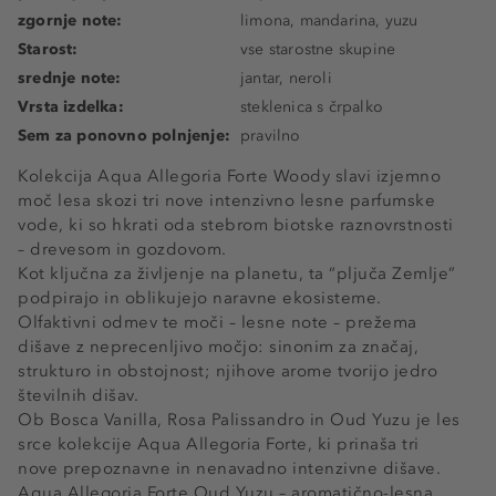
zgornje note:
limona, mandarina, yuzu
Starost:
vse starostne skupine
srednje note:
jantar, neroli
Vrsta izdelka:
steklenica s črpalko
Sem za ponovno polnjenje:
pravilno
Kolekcija Aqua Allegoria Forte Woody slavi izjemno
moč lesa skozi tri nove intenzivno lesne parfumske
vode, ki so hkrati oda stebrom biotske raznovrstnosti
– drevesom in gozdovom.
Kot ključna za življenje na planetu, ta “pljuča Zemlje”
podpirajo in oblikujejo naravne ekosisteme.
Olfaktivni odmev te moči – lesne note – prežema
dišave z neprecenljivo močjo: sinonim za značaj,
strukturo in obstojnost; njihove arome tvorijo jedro
številnih dišav.
Ob Bosca Vanilla, Rosa Palissandro in Oud Yuzu je les
srce kolekcije Aqua Allegoria Forte, ki prinaša tri
nove prepoznavne in nenavadno intenzivne dišave.
Aqua Allegoria Forte Oud Yuzu – aromatično-lesna