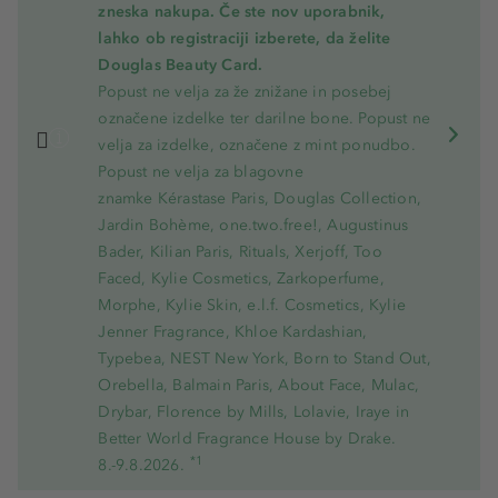
zneska nakupa. Če ste nov uporabnik,
lahko ob registraciji izberete, da želite
Douglas Beauty Card.
Popust ne velja za že znižane in posebej
označene izdelke ter darilne bone. Popust ne
velja za izdelke, označene z mint ponudbo.
Popust ne velja za blagovne
znamke Kérastase Paris, Douglas Collection,
Jardin Bohème, one.two.free!, Augustinus
Bader, Kilian Paris, Rituals, Xerjoff, Too
Faced, Kylie Cosmetics, Zarkoperfume,
Morphe, Kylie Skin, e.l.f. Cosmetics, Kylie
Jenner Fragrance, Khloe Kardashian,
Typebea, NEST New York, Born to Stand Out,
Orebella, Balmain Paris, About Face, Mulac,
Drybar, Florence by Mills, Lolavie, Iraye in
Better World Fragrance House by Drake.
*1
8.-9.8.2026.