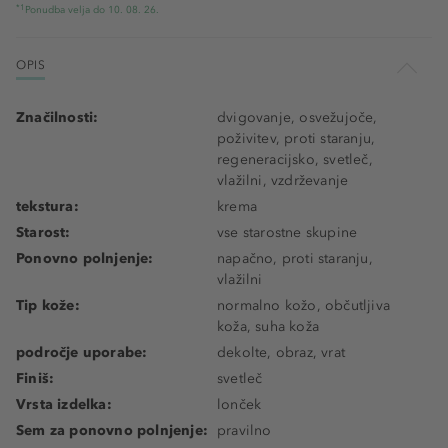
*1
Ponudba velja do 10. 08. 26.
OPIS
Značilnosti:
dvigovanje, osvežujoče,
poživitev, proti staranju,
regeneracijsko, svetleč,
vlažilni, vzdrževanje
tekstura:
krema
Starost:
vse starostne skupine
Ponovno polnjenje:
napačno, proti staranju,
vlažilni
Tip kože:
normalno kožo, občutljiva
koža, suha koža
področje uporabe:
dekolte, obraz, vrat
Finiš:
svetleč
Vrsta izdelka:
lonček
Sem za ponovno polnjenje:
pravilno