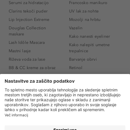
Serumi za hidratacijo
Francosko manikuro
Clarins tekoči puder
UV lak za nohte
Lip Injection Extreme
Mozolji na hrbtu
Douglas Collection
Vazelin
maskare
Kako nanesti eyeliner
Lash Idôle Mascara
Kako nalepiti umetne
Mastni lasje
trepalnice
Riževa voda za lase
Barvanje obrvi
BB & CC kreme za obraz
Retinol
Age Defense BB Cream
Vitamin E
SPF 30
Kako povečati ustnice
Senčila za oči
Niacinamid
Tekoči puder
Rozacea
Ličenje povešenih vek
Salicilna kislina
Kako povečati oči
Rozacea
Kako določiti odtenek
Salicilna kislina