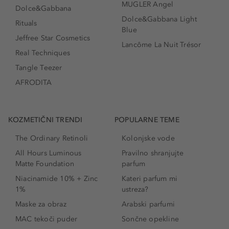
MUGLER Angel
Dolce&Gabbana
Dolce&Gabbana Light
Rituals
Blue
Jeffree Star Cosmetics
Lancôme La Nuit Trésor
Real Techniques
Tangle Teezer
AFRODITA
KOZMETIČNI TRENDI
POPULARNE TEME
The Ordinary Retinoli
Kolonjske vode
All Hours Luminous
Pravilno shranjujte
Matte Foundation
parfum
Niacinamide 10% + Zinc
Kateri parfum mi
1%
ustreza?
Maske za obraz
Arabski parfumi
MAC tekoči puder
Sončne opekline