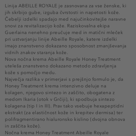
Linija ABEILLE ROYALE je zasnovana za vse ženske, ki
jih skrbijo gube, izguba čvrstosti in napetosti kože.
Čebelji izdelki spadajo med najučinkovitejše naravne
snovi za revitalizacijo kože. Raziskovalna ekipa
Guerlaina nenehno preučuje med in matični mleček
pri ustvarjanju linije Abeille Royale, katere izdelki
imajo znanstveno dokazano sposobnost zmanjševanja
vidnih znakov staranja kože.
Nova nočna krema Abeille Royale Honey Treatment
uteleša znanstveno dokazano metodo zdravljenja
kože s pomočjo medu.
Največja razlika v primerjavi s prejšnjo formulo je, da
Honey Treatment krema intenzivno deluje na
kolagen, njegovo sintezo in zaščito, obogatena z
medom Ikaria (otok v Grčiji), ki spodbuja sintezo
kolagena (tip I in III). Prav tako vsebuje hexapeptidni
ekstrakt (za elastičnost kože in krepitev dermisa) ter
polifragmentirano hialuronsko kislino (dvojna obnova
in zaščita kože).
Nočna krema Honey Treatment Abeille Royale