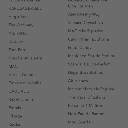
Khloé Kardashian
Dolce&Gabbana The
One For Men
KARL LAGERFELD
ARMANI My Way
Hugo Boss
Versace Crystal Noir
The Ordinary
MAC tekoči puder
NISHANE
Calvin Klein Euphoria
Dr.Jart+
Prada Candy
Tom Ford
Insolence Eau de Parfum
Yves Saint Laurent
Scandal Eau de Parfum
MAC
Hugo Boss Bottled
Ariana Grande
After Shave
Florence by Mills
Maison Margiela Replica
CAUDALIE
The Ritual of Sakura
Ralph Lauren
Rabanne 1 Million
Elemis
Noir Eau de Parfum
Filorga
Mon Guerlain
Redken