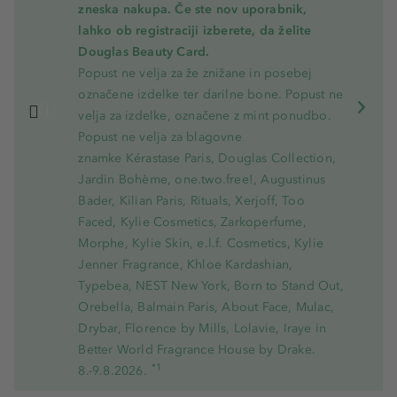
zneska nakupa. Če ste nov uporabnik,
lahko ob registraciji izberete, da želite
Douglas Beauty Card.
Popust ne velja za že znižane in posebej
označene izdelke ter darilne bone. Popust ne
velja za izdelke, označene z mint ponudbo.
Popust ne velja za blagovne
znamke Kérastase Paris, Douglas Collection,
Jardin Bohème, one.two.free!, Augustinus
Bader, Kilian Paris, Rituals, Xerjoff, Too
Faced, Kylie Cosmetics, Zarkoperfume,
Morphe, Kylie Skin, e.l.f. Cosmetics, Kylie
Jenner Fragrance, Khloe Kardashian,
Typebea, NEST New York, Born to Stand Out,
Orebella, Balmain Paris, About Face, Mulac,
Drybar, Florence by Mills, Lolavie, Iraye in
Better World Fragrance House by Drake.
*1
8.-9.8.2026.