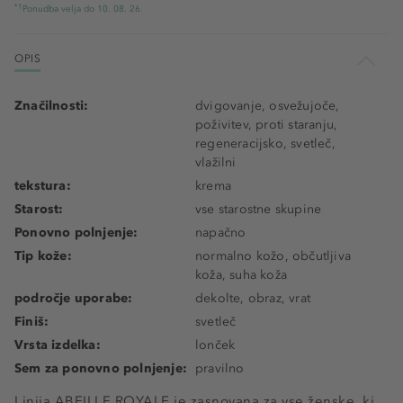
*1
Ponudba velja do 10. 08. 26.
OPIS
Značilnosti:
dvigovanje, osvežujoče,
poživitev, proti staranju,
regeneracijsko, svetleč,
vlažilni
tekstura:
krema
Starost:
vse starostne skupine
Ponovno polnjenje:
napačno
Tip kože:
normalno kožo, občutljiva
koža, suha koža
področje uporabe:
dekolte, obraz, vrat
Finiš:
svetleč
Vrsta izdelka:
lonček
Sem za ponovno polnjenje:
pravilno
Linija ABEILLE ROYALE je zasnovana za vse ženske, ki