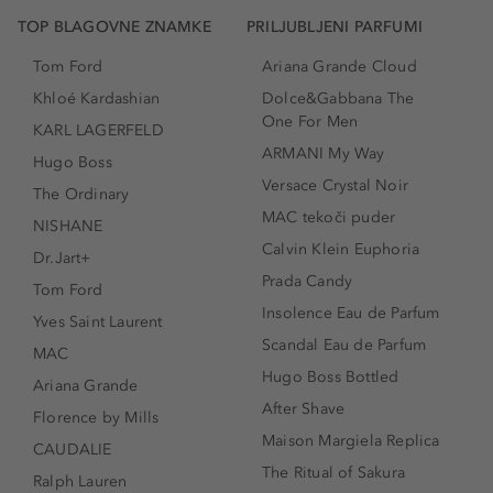
TOP BLAGOVNE ZNAMKE
PRILJUBLJENI PARFUMI
Tom Ford
Ariana Grande Cloud
Khloé Kardashian
Dolce&Gabbana The
One For Men
KARL LAGERFELD
ARMANI My Way
Hugo Boss
Versace Crystal Noir
The Ordinary
MAC tekoči puder
NISHANE
Calvin Klein Euphoria
Dr.Jart+
Prada Candy
Tom Ford
Insolence Eau de Parfum
Yves Saint Laurent
Scandal Eau de Parfum
MAC
Hugo Boss Bottled
Ariana Grande
After Shave
Florence by Mills
Maison Margiela Replica
CAUDALIE
The Ritual of Sakura
Ralph Lauren