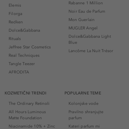
Rabanne 1 Million
Elemis
Noir Eau de Parfum
Filorga
Mon Guerlain
Redken
MUGLER Angel
Dolce&Gabbana
Dolce&Gabbana Light
Rituals
Blue
Jeffree Star Cosmetics
Lancôme La Nuit Trésor
Real Techniques
Tangle Teezer
AFRODITA
KOZMETIČNI TRENDI
POPULARNE TEME
The Ordinary Retinoli
Kolonjske vode
All Hours Luminous
Pravilno shranjujte
Matte Foundation
parfum
Niacinamide 10% + Zinc
Kateri parfum mi