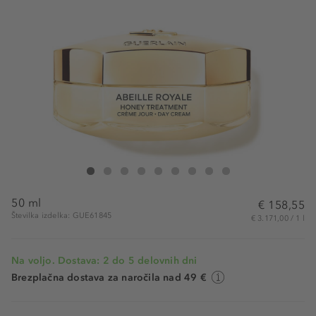
Guerlain Abeille Royale Day Cream
Abeille Royale Day Cream
Abeille Royale Day Cream
Abeille Royale Day Cream
Abeille Royale Day Cream
Abeille Royale Day Cream
Abeille Royale Day Cream
Abeille Royale Day Cream
Abeille Royale Day Cream
50 ml
€ 158,55
Številka izdelka: GUE61845
€ 3.171,00 / 1 l
Na voljo. Dostava: 2 do 5 delovnih dni
Brezplačna dostava za naročila nad 49 €