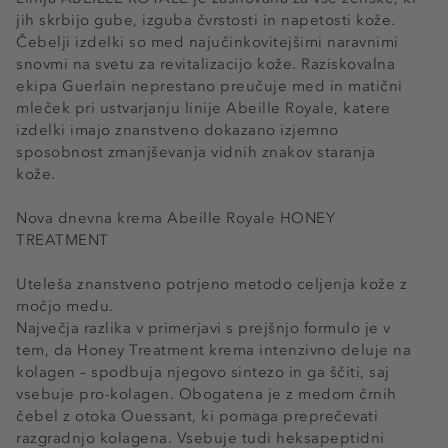
jih skrbijo gube, izguba čvrstosti in napetosti kože.
Čebelji izdelki so med najučinkovitejšimi naravnimi
snovmi na svetu za revitalizacijo kože. Raziskovalna
ekipa Guerlain neprestano preučuje med in matični
mleček pri ustvarjanju linije Abeille Royale, katere
izdelki imajo znanstveno dokazano izjemno
sposobnost zmanjševanja vidnih znakov staranja
kože.
Nova dnevna krema Abeille Royale HONEY
TREATMENT
Uteleša znanstveno potrjeno metodo celjenja kože z
močjo medu.
Največja razlika v primerjavi s prejšnjo formulo je v
tem, da Honey Treatment krema intenzivno deluje na
kolagen – spodbuja njegovo sintezo in ga ščiti, saj
vsebuje pro-kolagen. Obogatena je z medom črnih
čebel z otoka Ouessant, ki pomaga preprečevati
razgradnjo kolagena. Vsebuje tudi heksapeptidni