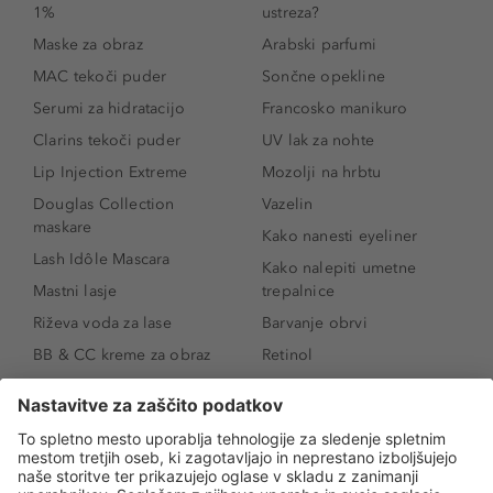
1%
ustreza?
Maske za obraz
Arabski parfumi
MAC tekoči puder
Sončne opekline
Serumi za hidratacijo
Francosko manikuro
Clarins tekoči puder
UV lak za nohte
Lip Injection Extreme
Mozolji na hrbtu
Douglas Collection
Vazelin
maskare
Kako nanesti eyeliner
Lash Idôle Mascara
Kako nalepiti umetne
Mastni lasje
trepalnice
Riževa voda za lase
Barvanje obrvi
BB & CC kreme za obraz
Retinol
Age Defense BB Cream
Vitamin E
SPF 30
Kako povečati ustnice
Senčila za oči
Niacinamid
Tekoči puder
Rozacea