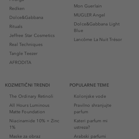
Mon Guerlain
Redken
MUGLER Angel
Dolce&Gabbana
Dolce&Gabbana Light
Rituals
Blue
Jeffree Star Cosmetics
Lancôme La Nuit Trésor
Real Techniques
Tangle Teezer
AFRODITA
KOZMETIČNI TRENDI
POPULARNE TEME
The Ordinary Retinoli
Kolonjske vode
All Hours Luminous
Pravilno shranjujte
Matte Foundation
parfum
Niacinamide 10% + Zinc
Kateri parfum mi
1%
ustreza?
Maske za obraz
Arabski parfumi