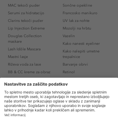
MAC tekoči puder
Sončne opekline
Serumi za hidratacijo
Francosko manikuro
Clarins tekoči puder
UV lak za nohte
Lip Injection Extreme
Mozolji na hrbtu
Douglas Collection
Vazelin
maskare
Kako nanesti eyeliner
Lash Idôle Mascara
Kako nalepiti umetne
Mastni lasje
trepalnice
Riževa voda za lase
Barvanje obrvi
BB & CC kreme za obraz
Retinol
Age Defense BB Cream
Vitamin E
SPF 30
Kako povečati ustnice
Senčila za oči
Niacinamid
Tekoči puder
Rozacea
Ličenje povešenih vek
Salicilna kislina
Kako povečati oči
Rozacea