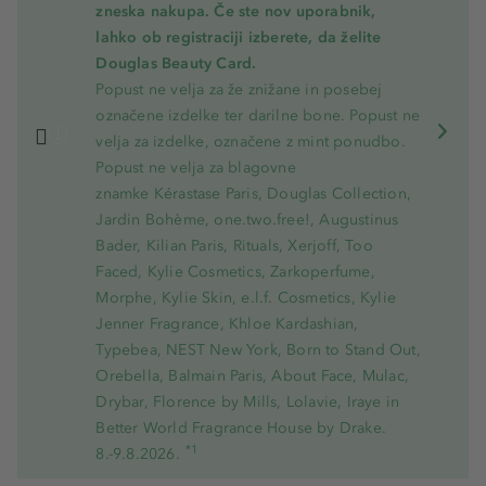
zneska nakupa. Če ste nov uporabnik,
lahko ob registraciji izberete, da želite
Douglas Beauty Card.
Popust ne velja za že znižane in posebej
označene izdelke ter darilne bone. Popust ne
velja za izdelke, označene z mint ponudbo.
Popust ne velja za blagovne
znamke Kérastase Paris, Douglas Collection,
Jardin Bohème, one.two.free!, Augustinus
Bader, Kilian Paris, Rituals, Xerjoff, Too
Faced, Kylie Cosmetics, Zarkoperfume,
Morphe, Kylie Skin, e.l.f. Cosmetics, Kylie
Jenner Fragrance, Khloe Kardashian,
Typebea, NEST New York, Born to Stand Out,
Orebella, Balmain Paris, About Face, Mulac,
Drybar, Florence by Mills, Lolavie, Iraye in
Better World Fragrance House by Drake.
*1
8.-9.8.2026.