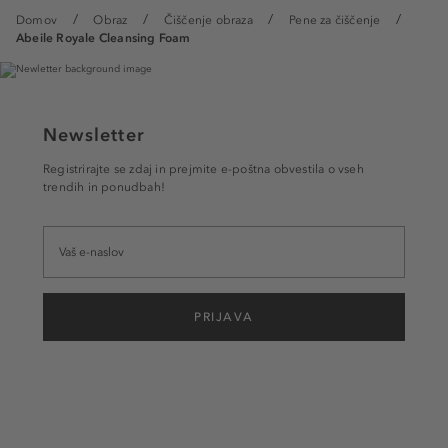
Domov
Obraz
Čiščenje obraza
Pene za čiščenje
Abeile Royale Cleansing Foam
Newsletter
Registrirajte se zdaj in prejmite e-poštna obvestila o vseh
trendih in ponudbah!
PRIJAVA