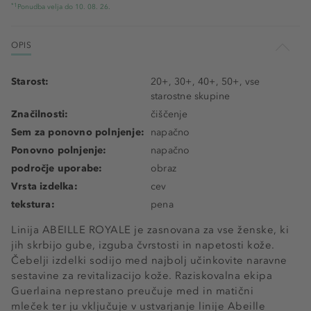
*1
Ponudba velja do 10. 08. 26.
OPIS
Starost:
20+, 30+, 40+, 50+, vse
starostne skupine
Značilnosti:
čiščenje
Sem za ponovno polnjenje:
napačno
Ponovno polnjenje:
napačno
področje uporabe:
obraz
Vrsta izdelka:
cev
tekstura:
pena
Linija ABEILLE ROYALE je zasnovana za vse ženske, ki
jih skrbijo gube, izguba čvrstosti in napetosti kože.
Čebelji izdelki sodijo med najbolj učinkovite naravne
sestavine za revitalizacijo kože. Raziskovalna ekipa
Guerlaina neprestano preučuje med in matični
mleček ter ju vključuje v ustvarjanje linije Abeille