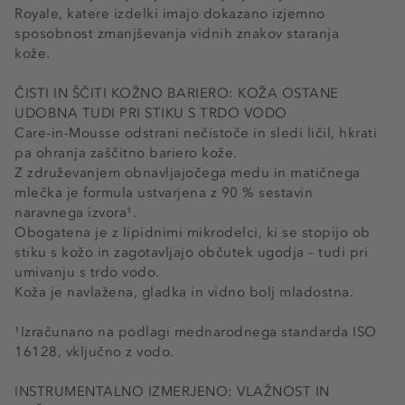
Royale, katere izdelki imajo dokazano izjemno
sposobnost zmanjševanja vidnih znakov staranja
kože.
ČISTI IN ŠČITI KOŽNO BARIERO: KOŽA OSTANE
UDOBNA TUDI PRI STIKU S TRDO VODO
Care-in-Mousse odstrani nečistoče in sledi ličil, hkrati
pa ohranja zaščitno bariero kože.
Z združevanjem obnavljajočega medu in matičnega
mlečka je formula ustvarjena z 90 % sestavin
naravnega izvora¹.
Obogatena je z lipidnimi mikrodelci, ki se stopijo ob
stiku s kožo in zagotavljajo občutek ugodja – tudi pri
umivanju s trdo vodo.
Koža je navlažena, gladka in vidno bolj mladostna.
¹Izračunano na podlagi mednarodnega standarda ISO
16128, vključno z vodo.
INSTRUMENTALNO IZMERJENO: VLAŽNOST IN