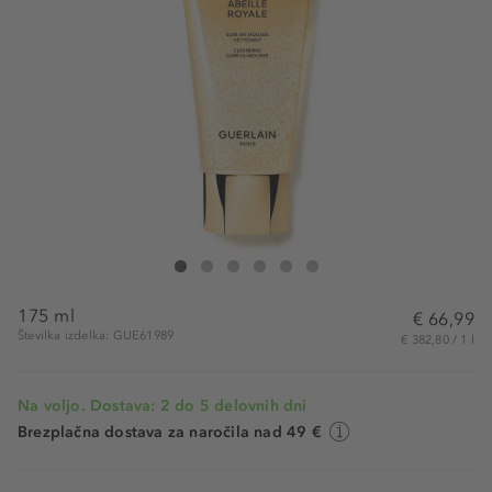
Guerlain Abeile Royale Cleansing Foam
Abeile Royale Cleansing Foam
Abeile Royale Cleansing Foam
Abeile Royale Cleansing Foam
Abeile Royale Cleansing Foam
Abeile Royale Cleansing Foam
175 ml
€ 66,99
Številka izdelka: GUE61989
€ 382,80 / 1 l
Na voljo. Dostava: 2 do 5 delovnih dni
Brezplačna dostava za naročila nad 49 €