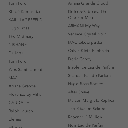
Tom Ford
Ariana Grande Cloud
Khloé Kardashian
Dolce&Gabbana The
One For Men
KARL LAGERFELD
ARMANI My Way
Hugo Boss
Versace Crystal Noir
The Ordinary
MAC tekoči puder
NISHANE
Calvin Klein Euphoria
Dr.Jart+
Prada Candy
Tom Ford
Insolence Eau de Parfum
Yves Saint Laurent
Scandal Eau de Parfum
MAC
Hugo Boss Bottled
Ariana Grande
After Shave
Florence by Mills
Maison Margiela Replica
CAUDALIE
The Ritual of Sakura
Ralph Lauren
Rabanne 1 Million
Elemis
Noir Eau de Parfum
Filorga