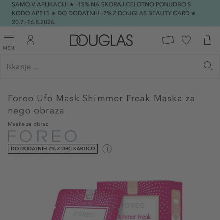
SAMO V APLIKACIJI ★ -15% NA SKORAJ CELOTNO PONUDBO S
KODO APP15 ★ DO DODATNIH -7% Z DOUGLAS BEAUTY CARD ★
20.7.-16.8.2026.
MENI
Foreo
Ufo Mask Shimmer Freak Maska za
nego obraza
Maske za obraz
DO DODATNIH 7% Z DBC KARTICO