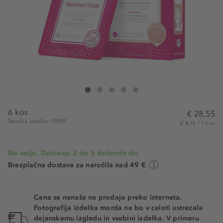
Foreo Foreo Ufo Mask Shimmer Freak
Foreo Ufo Mask Shimmer Freak
Foreo Ufo Mask Shimmer Freak
Foreo Ufo Mask Shimmer Freak
Foreo Ufo Mask Shimmer Freak
6 kos
€ 28,55
Številka izdelka: F0989
€ 4,76 / 1 kos
Na voljo. Dostava: 2 do 5 delovnih dni
Brezplačna dostava za naročila nad 49 €
Cena se nanaša na prodajo preko interneta.
Fotografija izdelka morda ne bo v celoti ustrezala
dejanskemu izgledu in vsebini izdelka. V primeru