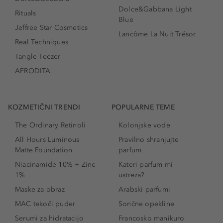
Dolce&Gabbana Light
Rituals
Blue
Jeffree Star Cosmetics
Lancôme La Nuit Trésor
Real Techniques
Tangle Teezer
AFRODITA
KOZMETIČNI TRENDI
POPULARNE TEME
The Ordinary Retinoli
Kolonjske vode
All Hours Luminous
Pravilno shranjujte
Matte Foundation
parfum
Niacinamide 10% + Zinc
Kateri parfum mi
1%
ustreza?
Maske za obraz
Arabski parfumi
MAC tekoči puder
Sončne opekline
Serumi za hidratacijo
Francosko manikuro