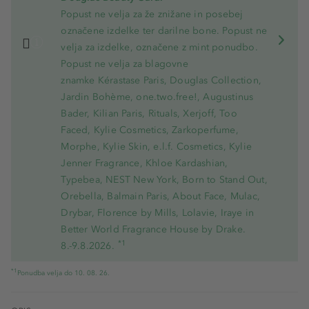
Popust ne velja za že znižane in posebej
označene izdelke ter darilne bone. Popust ne
velja za izdelke, označene z mint ponudbo.
Popust ne velja za blagovne
znamke Kérastase Paris, Douglas Collection,
Jardin Bohème, one.two.free!, Augustinus
Bader, Kilian Paris, Rituals, Xerjoff, Too
Faced, Kylie Cosmetics, Zarkoperfume,
Morphe, Kylie Skin, e.l.f. Cosmetics, Kylie
Jenner Fragrance, Khloe Kardashian,
Typebea, NEST New York, Born to Stand Out,
Orebella, Balmain Paris, About Face, Mulac,
Drybar, Florence by Mills, Lolavie, Iraye in
Better World Fragrance House by Drake.
*1
8.-9.8.2026.
*1
Ponudba velja do 10. 08. 26.