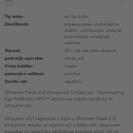
OPIS
Tip kože:
vsi tipi kože
Značilnosti:
pojasnjevanje, vitalizirajoče,
vlažilni, vzdrževanje, zmanjša
podočnjake, zmanjšuje
otekline
Starost:
20+, vse starostne skupine
področje uporabe:
obraz, oči
Vrsta izdelka:
maska
potovalna velikost:
pravilno
Darilni set:
napačno
Shimmer Freak 2.0 Advanced Collection - Illuminating
Eye Perfector UFO™-aktivirana maska ​​za obraz in
utrujene oči
Utrujene oči? Izginjeno v hipu s Shimmer freak 2.0,
briljantno masko za lepoto oči s kofeinom. Zasnovan
posebej za osvežitev občutljive konture okoli oči za