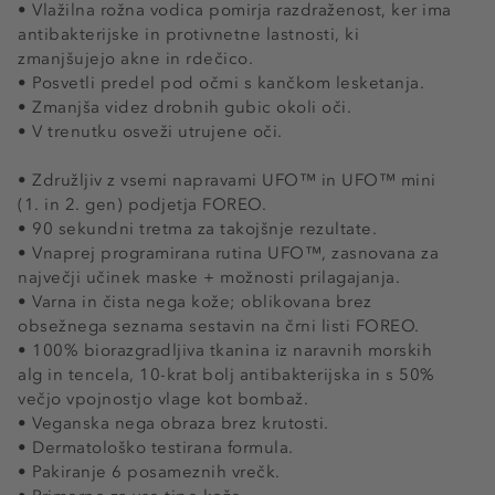
• Vlažilna rožna vodica pomirja razdraženost, ker ima
antibakterijske in protivnetne lastnosti, ki
zmanjšujejo akne in rdečico.
• Posvetli predel pod očmi s kančkom lesketanja.
• Zmanjša videz drobnih gubic okoli oči.
• V trenutku osveži utrujene oči.
• Združljiv z vsemi napravami UFO™ in UFO™ mini
(1. in 2. gen) podjetja FOREO.
• 90 sekundni tretma za takojšnje rezultate.
• Vnaprej programirana rutina UFO™, zasnovana za
največji učinek maske + možnosti prilagajanja.
• Varna in čista nega kože; oblikovana brez
obsežnega seznama sestavin na črni listi FOREO.
• 100% biorazgradljiva tkanina iz naravnih morskih
alg in tencela, 10-krat bolj antibakterijska in s 50%
večjo vpojnostjo vlage kot bombaž.
• Veganska nega obraza brez krutosti.
• Dermatološko testirana formula.
• Pakiranje 6 posameznih vrečk.