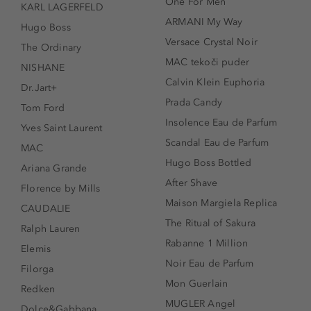
One For Men
KARL LAGERFELD
ARMANI My Way
Hugo Boss
Versace Crystal Noir
The Ordinary
MAC tekoči puder
NISHANE
Calvin Klein Euphoria
Dr.Jart+
Prada Candy
Tom Ford
Insolence Eau de Parfum
Yves Saint Laurent
Scandal Eau de Parfum
MAC
Hugo Boss Bottled
Ariana Grande
After Shave
Florence by Mills
Maison Margiela Replica
CAUDALIE
The Ritual of Sakura
Ralph Lauren
Rabanne 1 Million
Elemis
Noir Eau de Parfum
Filorga
Mon Guerlain
Redken
MUGLER Angel
Dolce&Gabbana