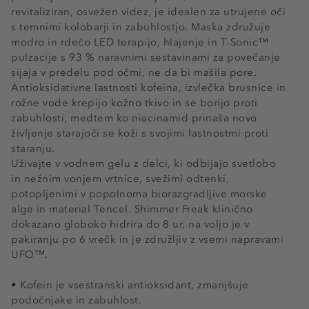
revitaliziran, osvežen videz, je idealen za utrujene oči
s temnimi kolobarji in zabuhlostjo. Maska združuje
modro in rdečo LED terapijo, hlajenje in T-Sonic™
pulzacije s 93 % naravnimi sestavinami za povečanje
sijaja v predelu pod očmi, ne da bi mašila pore.
Antioksidativne lastnosti kofeina, izvlečka brusnice in
rožne vode krepijo kožno tkivo in se borijo proti
zabuhlosti, medtem ko niacinamid prinaša novo
življenje starajoči se koži s svojimi lastnostmi proti
staranju.
Uživajte v vodnem gelu z delci, ki odbijajo svetlobo
in nežnim vonjem vrtnice, svežimi odtenki,
potopljenimi v popolnoma biorazgradljive morske
alge in material Tencel. Shimmer Freak klinično
dokazano globoko hidrira do 8 ur, na voljo je v
pakiranju po 6 vrečk in je združljiv z vsemi napravami
UFO™.
• Kofein je vsestranski antioksidant, zmanjšuje
podočnjake in zabuhlost.