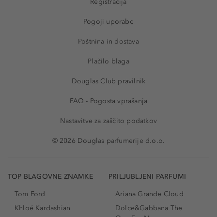
Registracija
Pogoji uporabe
Poštnina in dostava
Plačilo blaga
Douglas Club pravilnik
FAQ - Pogosta vprašanja
Nastavitve za zaščito podatkov
© 2026 Douglas parfumerije d.o.o.
TOP BLAGOVNE ZNAMKE
PRILJUBLJENI PARFUMI
Tom Ford
Ariana Grande Cloud
Khloé Kardashian
Dolce&Gabbana The