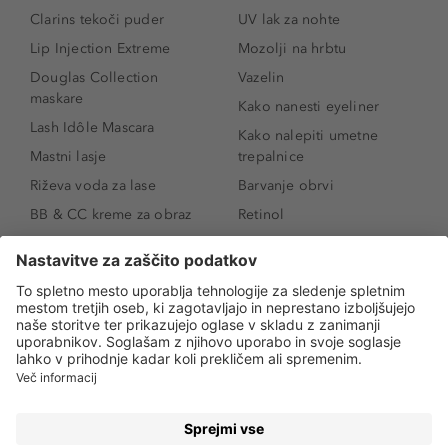
Clarins tekoči puder
UV lak za nohte
Lip Injection Extreme
Mozolji na hrbtu
Douglas Collection
Vazelin
maskare
Kako nanesti eyeliner
Lash Idôle Mascara
Kako nalepiti umetne
Mastni lasje
trepalnice
Riževa voda za lase
Barvanje obrvi
BB & CC kreme za obraz
Retinol
Age Defense BB Cream
Vitamin E
SPF 30
Kako povečati ustnice
Senčila za oči
Niacinamid
Tekoči puder
Rozacea
Ličenje povešenih vek
Salicilna kislina
Kako povečati oči
Rozacea
Kako določiti odtenek
Salicilna kislina
pudra