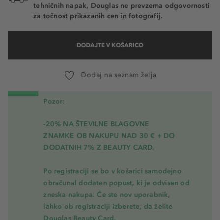
tehničnih napak, Douglas ne prevzema odgovornosti
za točnost prikazanih cen in fotografij.
DODAJTE V KOŠARICO
Dodaj na seznam želja
Pozor:
-20% NA ŠTEVILNE BLAGOVNE
ZNAMKE OB NAKUPU NAD 30 € + DO
DODATNIH 7% Z BEAUTY CARD.
Po registraciji se bo v košarici samodejno
obračunal dodaten popust, ki je odvisen od
zneska nakupa. Če ste nov uporabnik,
lahko ob registraciji izberete, da želite
Douglas Beauty Card.