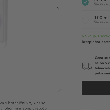
Številka i
100 ml
Številka i
Na voljo. Dostav
Brezplačna dosta
Cena se 
ne bo v c
tehnični
prikazani
m v botanični vrt, kjer se
vijoličnim irisom, cvetočo