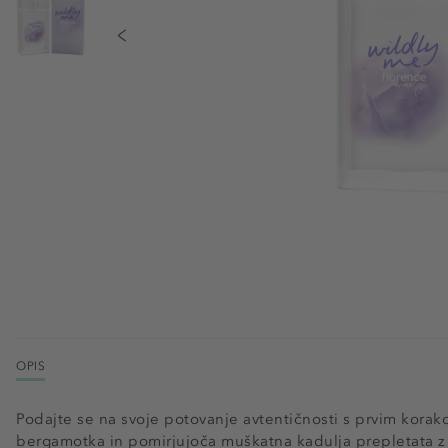
OPIS
Podajte se na svoje potovanje avtentičnosti s prvim korako
bergamotka in pomirjujoča muškatna kadulja prepletata z 