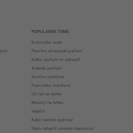
POPULARNE TEME
Kolonjske vode
tion
Pravilno shranjujte parfum
Kateri parfum mi ustreza?
Arabski parfumi
Sončne opekline
Francosko manikuro
UV lak za nohte
Mozolji na hrbtu
Vazelin
Kako nanesti eyeliner
Kako nalepiti umetne trepalnice