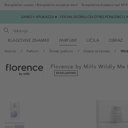
Brezplačen vzorec / Brezplačno zavijanje daril
Brezplačna dostava nad 49 €
SAMO V APLIKACIJI ★ -15% NA SKORAJ CELOTNO PONUDBO S K
BLAGOVNE ZNAMKE
PARFUMI
LIČILA
OBRAZ
Domov
Parfumi
Ženski parfumi
Dišave za ženske
Wild
Florence by Mills
Wildly Me 
EKSKLUZIVNO