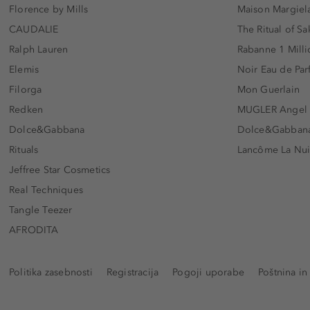
Florence by Mills
Maison Margiela
CAUDALIE
The Ritual of Sa
Ralph Lauren
Rabanne 1 Milli
Elemis
Noir Eau de Pa
Filorga
Mon Guerlain
Redken
MUGLER Angel
Dolce&Gabbana
Dolce&Gabbana 
Rituals
Lancôme La Nui
Jeffree Star Cosmetics
Real Techniques
Tangle Teezer
AFRODITA
Politika zasebnosti
Registracija
Pogoji uporabe
Poštnina in