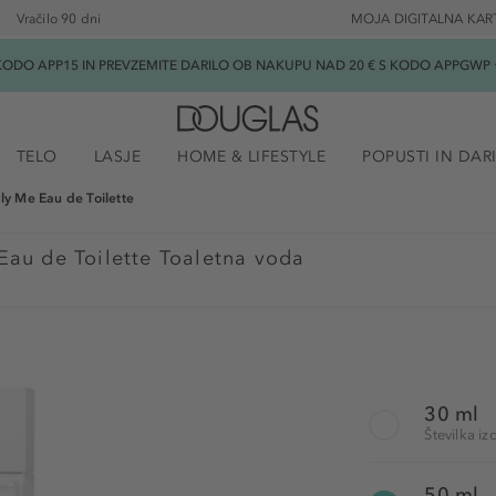
Vračilo 90 dni
MOJA DIGITALNA KAR
ODO APP15 IN PREVZEMITE DARILO OB NAKUPU NAD 20 € S KODO APPGWP ★
TELO
LASJE
HOME & LIFESTYLE
POPUSTI IN DAR
ly Me Eau de Toilette
Eau de Toilette Toaletna voda
30 ml
Številka i
50 ml