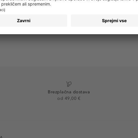
PRIJAVA
Brezplačna dostava
od 49,00 €
VA