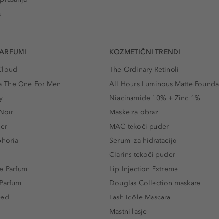
u
PARFUMI
KOZMETIČNI TRENDI
Cloud
The Ordinary Retinoli
 The One For Men
All Hours Luminous Matte Founda
y
Niacinamide 10% + Zinc 1%
 Noir
Maske za obraz
der
MAC tekoči puder
phoria
Serumi za hidratacijo
Clarins tekoči puder
e Parfum
Lip Injection Extreme
 Parfum
Douglas Collection maskare
led
Lash Idôle Mascara
Mastni lasje