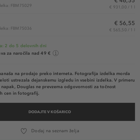
€ 46,55
zdelka: FBM75029
€ 931,00 / 1 l
€ 56,55
zdelka: FBM75036
€ 565,50 / 1 l
a: 2 do 5 delovnih dni
va za naročila nad 49 €
nanaša na prodajo preko interneta. Fotografija izdelka morda
eloti ustrezala dejanskemu izgledu in vsebini izdelka. V primeru
h napak, Douglas ne prevzema odgovornosti za točnost
h cen in fotografij.
DODAJTE V KOŠARICO
Dodaj na seznam želja