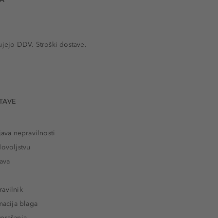
ujejo DDV. Stroški dostave.
TAVE
java nepravilnosti
dovoljstvu
tava
avilnik
macija blaga
prašanja