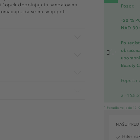
ični šopek dopolnjujeta sandalovina
Pozor:
omagajo, da se na svoji poti
–20 % 
NAD 30 
Po regis
obračuna
uporabnik
Beauty C
Popust ne
3.–16.8.
*1
Ponudba velja do 17. 0
NAŠE PRED
Hiter na