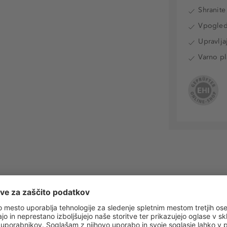
Shranite
Vpogled 
Upravlja
Varno pl
 obvestila o vseh trendih in ponudbah!