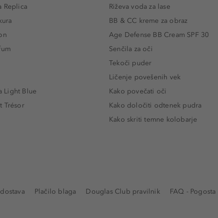
 Replica
Riževa voda za lase
kura
BB & CC kreme za obraz
on
Age Defense BB Cream SPF 30
rfum
Senčila za oči
Tekoči puder
Ličenje povešenih vek
Light Blue
Kako povečati oči
t Trésor
Kako določiti odtenek pudra
Kako skriti temne kolobarje
 dostava
Plačilo blaga
Douglas Club pravilnik
FAQ - Pogosta 