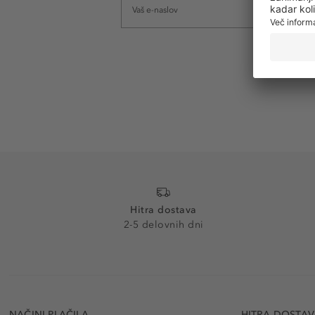
Hitra dostava
2-5 delovnih dni
NAČINI PLAČILA
HITRA DOSTA