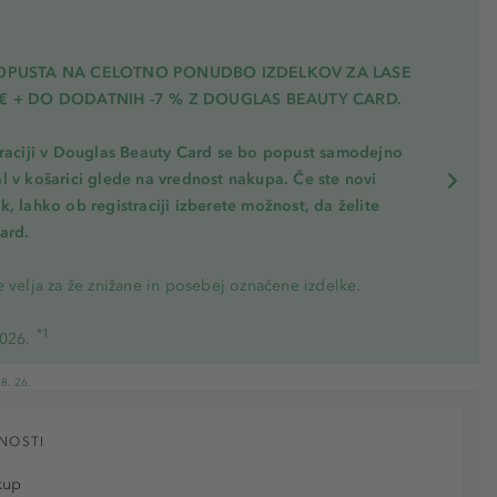
POPUSTA NA CELOTNO PONUDBO IZDELKOV ZA LASE
€ + DO DODATNIH -7 % Z DOUGLAS BEAUTY CARD.
traciji v Douglas Beauty Card se bo popust samodejno
l v košarici glede na vrednost nakupa. Če ste novi
, lahko ob registraciji izberete možnost, da želite
ard.
 velja za že znižane in posebej označene izdelke.
*1
2026.
8. 26.
NOSTI
kup