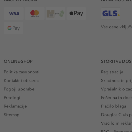
Vse cene vključ
ONLINE-SHOP
STORITVE DOS
Politika zasebnosti
Registracija
Kontaktni obrazec
Skladnost in pri
Pogoji uporabe
Vprašalnik o za
Predlogi
Poštnina in dos
Reklamacije
Plačilo blaga
Sitemap
Douglas Club pr
Vračilo in rekla
FAQ - Pogosta v