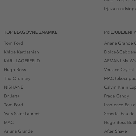
Izjava o odstop
TOP BLAGOVNE ZNAMKE
PRILJUBLJENI 
Tom Ford
Ariana Grande 
Khloé Kardashian
Dolce&Gabbana
KARL LAGERFELD
ARMANI My Wa
Hugo Boss
Versace Crystal
The Ordinary
MAC tekoči pu
NISHANE
Calvin Klein Eu
Dr.Jart+
Prada Candy
Tom Ford
Insolence Eau d
Yves Saint Laurent
Scandal Eau de
MAC
Hugo Boss Bott
Ariana Grande
After Shave