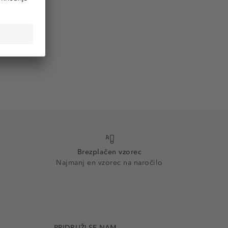
Brezplačen vzorec
Najmanj en vzorec na naročilo
PRIDRUŽI SE NAM