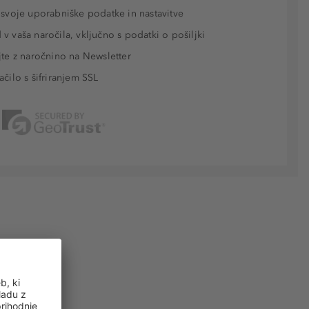
 svoje uporabniške podatke in nastavitve
v vaša naročila, vključno s podatki o pošiljki
jte z naročnino na Newsletter
ačilo s šifriranjem SSL