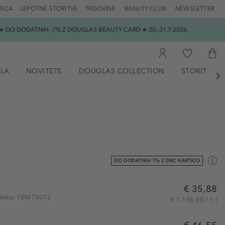
TICA
LEPOTNE STORITVE
TRGOVINE
BEAUTY CLUB
NEWSLETTER
 DO DODATNIH -7% Z DOUGLAS BEAUTY CARD ★ 20.-31.7.2026.
ILA
NOVITETE
DOUGLAS COLLECTION
STORITVE

DO DODATNIH 7% Z DBC KARTICO
€ 35,88
zdelka: FBM75012
€ 1.196,00 / 1 l