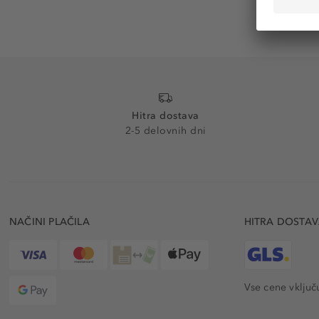
Hitra dostava
2-5 delovnih dni
NAČINI PLAČILA
HITRA DOSTA
Vse cene vključ