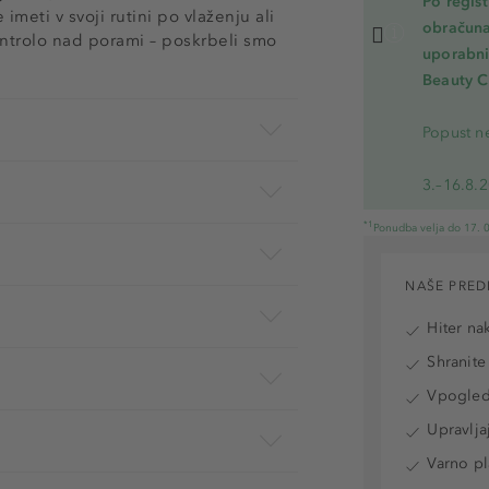
Po regis
meti v svoji rutini po vlaženju ali
obračuna
ntrolo nad porami – poskrbeli smo
uporabnik
Beauty C
Popust ne
3.–16.8.
*1
Ponudba velja do 17. 0
NAŠE PRED
Hiter na
Shranite
Vpogled 
Upravlja
Varno pl