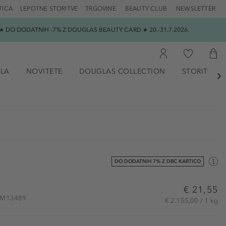
TICA
LEPOTNE STORITVE
TRGOVINE
BEAUTY CLUB
NEWSLETTER
 DO DODATNIH -7% Z DOUGLAS BEAUTY CARD ★ 20.-31.7.2026.
ILA
NOVITETE
DOUGLAS COLLECTION
STORITVE

DO DODATNIH 7% Z DBC KARTICO
€ 21,55
 FBM13489
€ 2.155,00 / 1 kg