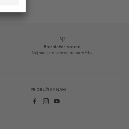
Brezplačen vzorec
Najmanj en vzorec na naročilo
PRIDRUŽI SE NAM