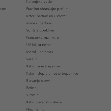
Kolonjske vode
tion
Pravilno shranjujte parfum
Kateri parfum mi ustreza?
Arabski parfumi
Sončne opekline
Francosko manikuro
UV lak za nohte
Mozolji na hrbtu
Vazelin
Kako nanesti eyeliner
Kako nalepiti umetne trepalnice
Barvanje obrvi
Retinol
Vitamin E
Kako povečati ustnice
Niacinamid