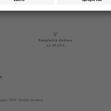
Brezplačna dostava
od 49,00 €
VA
ujejo DDV. Stroški dostave.