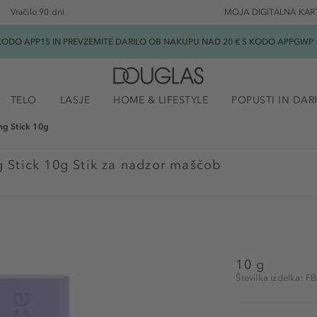
Vračilo 90 dni
MOJA DIGITALNA KAR
ODO APP15 IN PREVZEMITE DARILO OB NAKUPU NAD 20 € S KODO APPGWP ★
TELO
LASJE
HOME & LIFESTYLE
POPUSTI IN DAR
ing Stick 10g
g Stick 10g Stik za nadzor maščob
10 g
Številka izdelka: