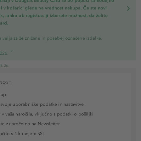
traciji v Douglas Beauty Card se bo popust samodejno
l v košarici glede na vrednost nakupa. Če ste novi
, lahko ob registraciji izberete možnost, da želite
ard.
 velja za že znižane in posebej označene izdelke.
*1
2026.
8. 26.
NOSTI
kup
 svoje uporabniške podatke in nastavitve
v vaša naročila, vključno s podatki o pošiljki
jte z naročnino na Newsletter
ačilo s šifriranjem SSL