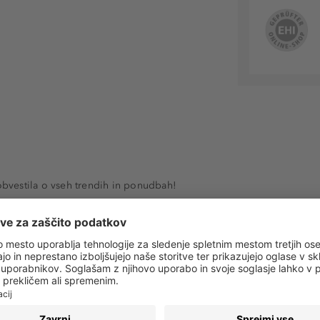
 obvestila o vseh trendih in ponudbah!
PRIJAVA