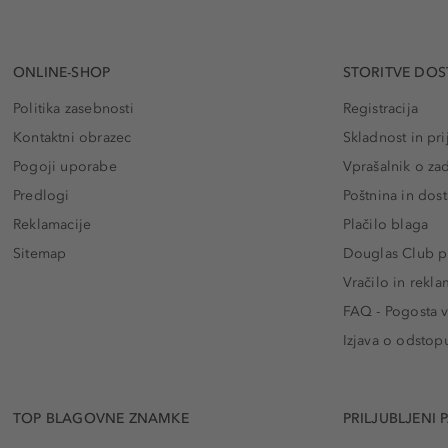
ONLINE-SHOP
STORITVE DOS
Politika zasebnosti
Registracija
Kontaktni obrazec
Skladnost in pri
Pogoji uporabe
Vprašalnik o za
Predlogi
Poštnina in dos
Reklamacije
Plačilo blaga
Sitemap
Douglas Club pr
Vračilo in rekla
FAQ - Pogosta v
Izjava o odstop
TOP BLAGOVNE ZNAMKE
PRILJUBLJENI 