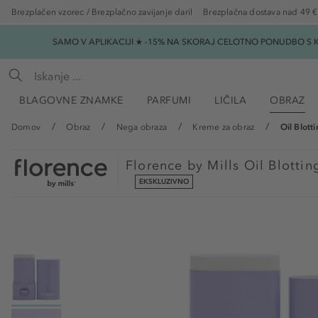
Brezplačen vzorec / Brezplačno zavijanje daril
Brezplačna dostava nad 49 €
SAMO V APLIKACIJI ★ -15% NA SKORAJ CELOTNO PONUDBO S K
BLAGOVNE ZNAMKE
PARFUMI
LIČILA
OBRAZ
Domov
Obraz
Nega obraza
Kreme za obraz
Oil Blott
Florence by Mills
Oil Blottin
EKSKLUZIVNO