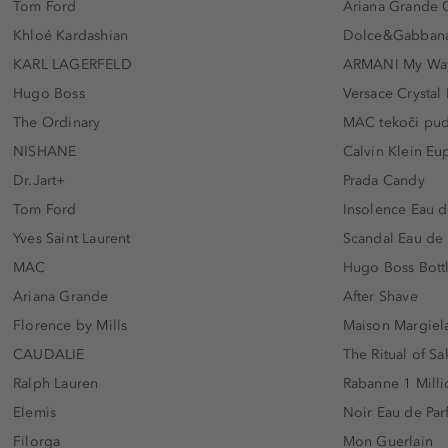
Tom Ford
Ariana Grande 
Khloé Kardashian
Dolce&Gabbana
KARL LAGERFELD
ARMANI My Wa
Hugo Boss
Versace Crystal
The Ordinary
MAC tekoči pu
NISHANE
Calvin Klein Eu
Dr.Jart+
Prada Candy
Tom Ford
Insolence Eau d
Yves Saint Laurent
Scandal Eau de
MAC
Hugo Boss Bott
Ariana Grande
After Shave
Florence by Mills
Maison Margiela
CAUDALIE
The Ritual of Sa
Ralph Lauren
Rabanne 1 Milli
Elemis
Noir Eau de Pa
Filorga
Mon Guerlain