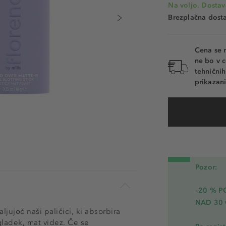
Na voljo. Dostav
Brezplačna dosta
Cena se 
ne bo v c
tehnični
prikazani
Pozor:
–20 % 
NAD 30 
jujoč naši paličici, ki absorbira
 gladek, mat videz. Če se