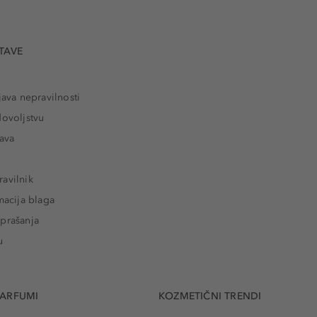
TAVE
java nepravilnosti
dovoljstvu
tava
avilnik
macija blaga
prašanja
u
PARFUMI
KOZMETIČNI TRENDI