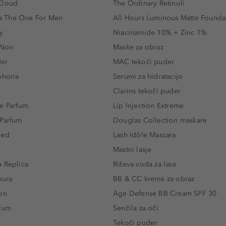
Cloud
The Ordinary Retinoli
 The One For Men
All Hours Luminous Matte Founda
y
Niacinamide 10% + Zinc 1%
 Noir
Maske za obraz
der
MAC tekoči puder
phoria
Serumi za hidratacijo
Clarins tekoči puder
e Parfum
Lip Injection Extreme
 Parfum
Douglas Collection maskare
led
Lash Idôle Mascara
Mastni lasje
 Replica
Riževa voda za lase
kura
BB & CC kreme za obraz
on
Age Defense BB Cream SPF 30
rfum
Senčila za oči
Tekoči puder