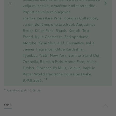
velja za izdelke, označene z mint ponudbo.
Popust ne velja za blagovne
znamke Kérastase Paris, Douglas Collection,
Jardin Bohème, one.two.free!, Augustinus
Bader, Kilian Paris, Rituals, Xerjoff, Too
Faced, Kylie Cosmetics, Zarkoperfume,
Morphe, Kylie Skin, e.l.f. Cosmetics, Kylie
Jenner Fragrance, Khloe Kardashian,
Typebea, NEST New York, Born to Stand Out,
Orebella, Balmain Paris, About Face, Mulac,
Drybar, Florence by Mills, Lolavie, Iraye in
Better World Fragrance House by Drake.
*1
8.-9.8.2026.
*1
Ponudba velja do 10. 08. 26.
OPIS