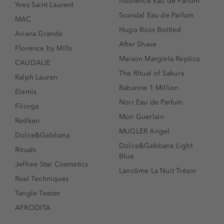
Insolence Eau de Parfum
Yves Saint Laurent
Scandal Eau de Parfum
MAC
Hugo Boss Bottled
Ariana Grande
After Shave
Florence by Mills
Maison Margiela Replica
CAUDALIE
The Ritual of Sakura
Ralph Lauren
Rabanne 1 Million
Elemis
Noir Eau de Parfum
Filorga
Mon Guerlain
Redken
MUGLER Angel
Dolce&Gabbana
Dolce&Gabbana Light
Rituals
Blue
Jeffree Star Cosmetics
Lancôme La Nuit Trésor
Real Techniques
Tangle Teezer
AFRODITA