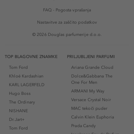
FAQ - Pogosta vprašanja
Nastavitve za zaščito podatkov
© 2026 Douglas parfumerije d.o.o.
TOP BLAGOVNE ZNAMKE
PRILJUBLJENI PARFUMI
Tom Ford
Ariana Grande Cloud
Khloé Kardashian
Dolce&Gabbana The
One For Men
KARL LAGERFELD
ARMANI My Way
Hugo Boss
Versace Crystal Noir
The Ordinary
MAC tekoči puder
NISHANE
Calvin Klein Euphoria
Dr.Jart+
Prada Candy
Tom Ford