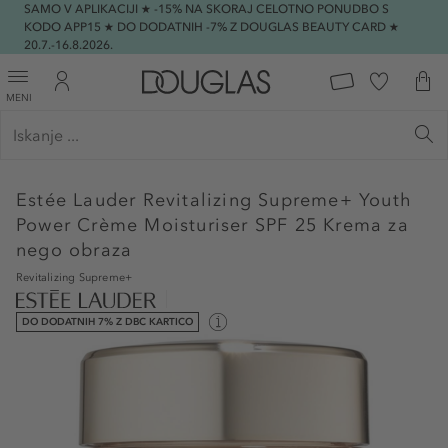
SAMO V APLIKACIJI ★ -15% NA SKORAJ CELOTNO PONUDBO S
KODO APP15 ★ DO DODATNIH -7% Z DOUGLAS BEAUTY CARD ★
20.7.-16.8.2026.
MENI
Estée Lauder
Revitalizing Supreme+ Youth
Power Crème Moisturiser SPF 25 Krema za
nego obraza
Revitalizing Supreme+
DO DODATNIH 7% Z DBC KARTICO