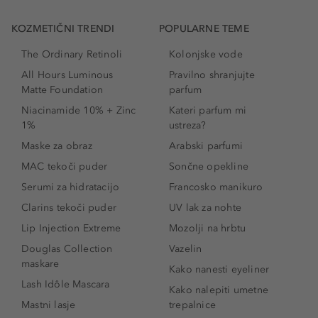
KOZMETIČNI TRENDI
POPULARNE TEME
The Ordinary Retinoli
Kolonjske vode
All Hours Luminous
Pravilno shranjujte
Matte Foundation
parfum
Niacinamide 10% + Zinc
Kateri parfum mi
1%
ustreza?
Maske za obraz
Arabski parfumi
MAC tekoči puder
Sončne opekline
Serumi za hidratacijo
Francosko manikuro
Clarins tekoči puder
UV lak za nohte
Lip Injection Extreme
Mozolji na hrbtu
Douglas Collection
Vazelin
maskare
Kako nanesti eyeliner
Lash Idôle Mascara
Kako nalepiti umetne
Mastni lasje
trepalnice