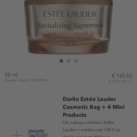
Estée Lauder Revitalizing Supreme+ Youth Power Cr
Revitalizing Supreme+ Youth Power Crème Mois
Revitalizing Supreme+ Youth Power Crème
50 ml
€ 165,55
Številka izdelka: EL698994
€ 3.311,00 / 1 l
Darilo Estée Lauder
Cosmetic Bag + 4 Mini
Products
Ob nakupu izdelkov Estée
Lauder v znesku nad 100 € za