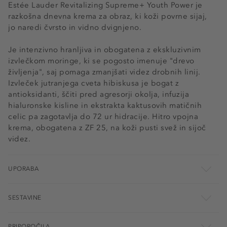
Estée Lauder Revitalizing Supreme+ Youth Power je
razkošna dnevna krema za obraz, ki koži povrne sijaj,
jo naredi čvrsto in vidno dvignjeno.
Je intenzivno hranljiva in obogatena z ekskluzivnim
izvlečkom moringe, ki se pogosto imenuje "drevo
življenja", saj pomaga zmanjšati videz drobnih linij.
Izvleček jutranjega cveta hibiskusa je bogat z
antioksidanti, ščiti pred agresorji okolja, infuzija
hialuronske kisline in ekstrakta kaktusovih matičnih
celic pa zagotavlja do 72 ur hidracije. Hitro vpojna
krema, obogatena z ZF 25, na koži pusti svež in sijoč
videz.
UPORABA
SESTAVINE
PRIPOROČILA