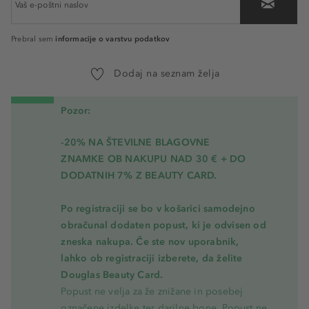
informacije o varstvu podatkov
Prebral sem
Dodaj na seznam želja
Pozor:
-20% NA ŠTEVILNE BLAGOVNE
ZNAMKE OB NAKUPU NAD 30 € + DO
DODATNIH 7% Z BEAUTY CARD.
Po registraciji se bo v košarici samodejno
obračunal dodaten popust, ki je odvisen od
zneska nakupa. Če ste nov uporabnik,
lahko ob registraciji izberete, da želite
Douglas Beauty Card.
Popust ne velja za že znižane in posebej
označene izdelke ter darilne bone. Popust ne