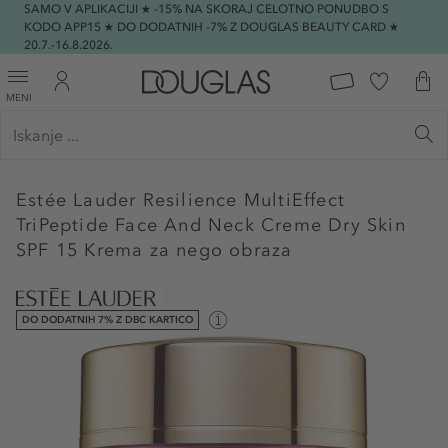
SAMO V APLIKACIJI ★ -15% NA SKORAJ CELOTNO PONUDBO S
KODO APP15 ★ DO DODATNIH -7% Z DOUGLAS BEAUTY CARD ★
20.7.-16.8.2026.
MENI
Estée Lauder
Resilience MultiEffect
TriPeptide Face And Neck Creme Dry Skin
SPF 15 Krema za nego obraza
DO DODATNIH 7% Z DBC KARTICO