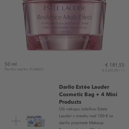
50 ml
€ 181,55
Številka izdelka: EL368651
€ 3.631,00 / 1 l
Darilo Estée Lauder
Cosmetic Bag + 4 Mini
Products
Ob nakupu izdelkov Estée
Lauder v znesku nad 100 € za
darilo prejmete Makeup