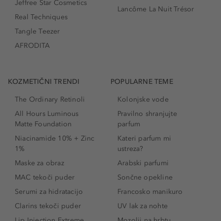
Jeffree Star Cosmetics
Lancôme La Nuit Trésor
Real Techniques
Tangle Teezer
AFRODITA
KOZMETIČNI TRENDI
POPULARNE TEME
The Ordinary Retinoli
Kolonjske vode
All Hours Luminous
Pravilno shranjujte
Matte Foundation
parfum
Niacinamide 10% + Zinc
Kateri parfum mi
1%
ustreza?
Maske za obraz
Arabski parfumi
MAC tekoči puder
Sončne opekline
Serumi za hidratacijo
Francosko manikuro
Clarins tekoči puder
UV lak za nohte
Lip Injection Extreme
Mozolji na hrbtu