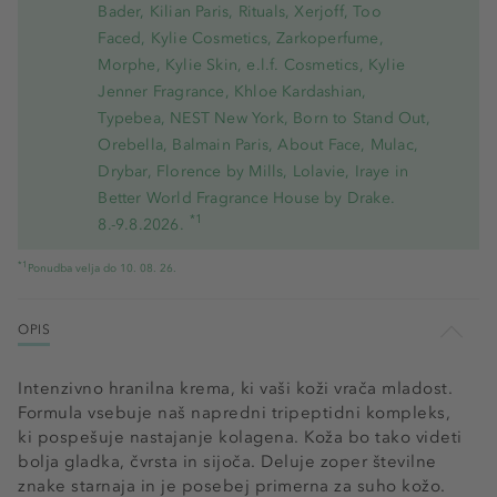
Bader, Kilian Paris, Rituals, Xerjoff, Too
Faced, Kylie Cosmetics, Zarkoperfume,
Morphe, Kylie Skin, e.l.f. Cosmetics, Kylie
Jenner Fragrance, Khloe Kardashian,
Typebea, NEST New York, Born to Stand Out,
Orebella, Balmain Paris, About Face, Mulac,
Drybar, Florence by Mills, Lolavie, Iraye in
Better World Fragrance House by Drake.
*1
8.-9.8.2026.
*1
Ponudba velja do 10. 08. 26.
OPIS
Intenzivno hranilna krema, ki vaši koži vrača mladost.
Formula vsebuje naš napredni tripeptidni kompleks,
ki pospešuje nastajanje kolagena. Koža bo tako videti
bolja gladka, čvrsta in sijoča. Deluje zoper številne
znake starnaja in je posebej primerna za suho kožo.