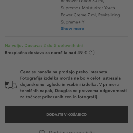
Remover Lotion 30 ml,
Supreme+ Moisturizer Youth
Power Creme 7 ml, Revitalizing
Supreme+ Y
Show more
Na voljo. Dostava: 2 do 5 delovnih dni
Brezplačna dostava za naročila nad 49 €
Cena se nanaša na prodajo preko interneta.
Fotografija izdelka morda ne bo v celoti ustrezala
dejanskemu izgledu in vsebini izdelka. V primeru
tehničnih napak, Douglas ne prevzema odgovornosti
za točnost prikazanih cen in fotografij.
DODAJTE V KOŠARICO
Dodaj na seznam želja