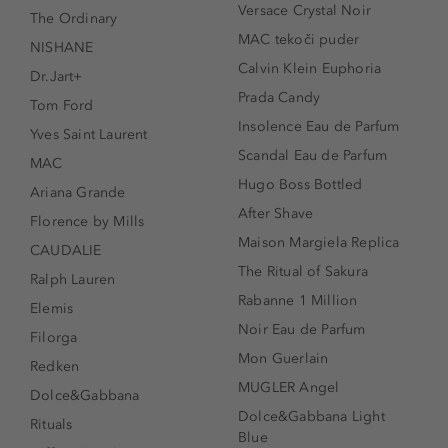
Versace Crystal Noir
The Ordinary
MAC tekoči puder
NISHANE
Calvin Klein Euphoria
Dr.Jart+
Prada Candy
Tom Ford
Insolence Eau de Parfum
Yves Saint Laurent
Scandal Eau de Parfum
MAC
Hugo Boss Bottled
Ariana Grande
After Shave
Florence by Mills
Maison Margiela Replica
CAUDALIE
The Ritual of Sakura
Ralph Lauren
Rabanne 1 Million
Elemis
Noir Eau de Parfum
Filorga
Mon Guerlain
Redken
MUGLER Angel
Dolce&Gabbana
Dolce&Gabbana Light
Rituals
Blue