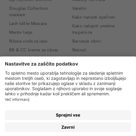
Douglas Collection
Vazelin
maskare
Kako nanesti eyeliner
Lash Idôle Mascara
Kako nalepiti umetne
Mastni lasje
trepalnice
Riževa voda za lase
Barvanje obrvi
BB & CC kreme za obraz
Retinol
Age Defense BB Cream
Vitamin E
SPF 30
Kako povečati ustnice
Senčila za oči
Niacinamid
Tekoči puder
Rozacea
Ličenje povešenih vek
Salicilna kislina
Kako povečati oči
Rozacea
Kako določiti odtenek
Salicilna kislina
pudra
Kako skriti temne
kolobarje