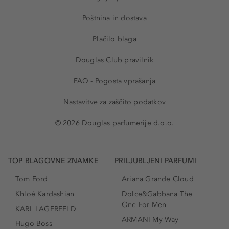
Poštnina in dostava
Plačilo blaga
Douglas Club pravilnik
FAQ - Pogosta vprašanja
Nastavitve za zaščito podatkov
© 2026 Douglas parfumerije d.o.o.
TOP BLAGOVNE ZNAMKE
PRILJUBLJENI PARFUMI
Tom Ford
Ariana Grande Cloud
Khloé Kardashian
Dolce&Gabbana The
One For Men
KARL LAGERFELD
ARMANI My Way
Hugo Boss