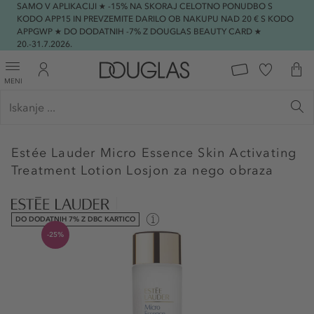
SAMO V APLIKACIJI ★ -15% NA SKORAJ CELOTNO PONUDBO S
KODO APP15 IN PREVZEMITE DARILO OB NAKUPU NAD 20 € S KODO
APPGWP ★ DO DODATNIH -7% Z DOUGLAS BEAUTY CARD ★
20.-31.7.2026.
MENI
Estée Lauder
Micro Essence Skin Activating
Treatment Lotion Losjon za nego obraza
DO DODATNIH 7% Z DBC KARTICO
-25%