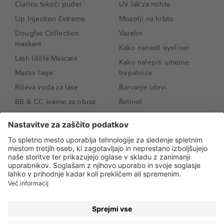
Clarins tekoči puder
UV lak za nohte
Lip Injection Extreme
Mozolji na hrbtu
Douglas Collection
Vazelin
maskare
Kako nanesti eyeliner
Lash Idôle Mascara
Kako nalepiti umetne
Mastni lasje
trepalnice
Riževa voda za lase
Barvanje obrvi
BB & CC kreme za obraz
Retinol
Age Defense BB Cream
Vitamin E
SPF 30
Kako povečati ustnice
Senčila za oči
Niacinamid
Tekoči puder
Rozacea
Ličenje povešenih vek
Salicilna kislina
Kako povečati oči
Rozacea
Kako določiti odtenek
Salicilna kislina
pudra