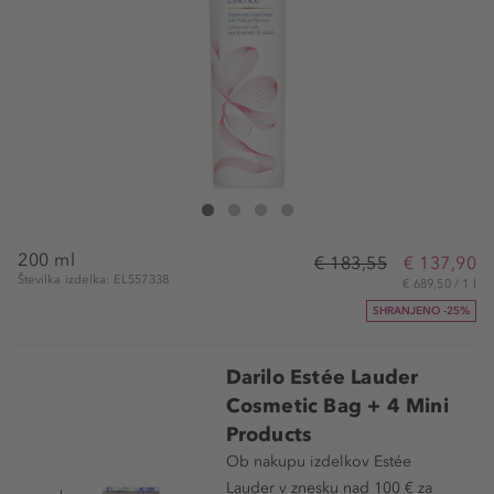
Estée Lauder Micro Essence Skin Activating Treatment L
Micro Essence Skin Activating Treatment Lotion
Micro Essence Skin Activating Treatment Loti
Micro Essence Skin Activating Treatment
200 ml
€ 183,55
€ 137,90
Številka izdelka: EL557338
€ 689,50 / 1 l
SHRANJENO -25%
Darilo Estée Lauder
Cosmetic Bag + 4 Mini
Products
Ob nakupu izdelkov Estée
Lauder v znesku nad 100 € za