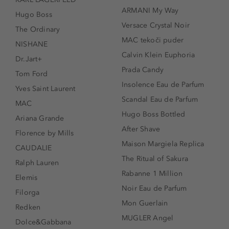
ARMANI My Way
Hugo Boss
Versace Crystal Noir
The Ordinary
MAC tekoči puder
NISHANE
Calvin Klein Euphoria
Dr.Jart+
Prada Candy
Tom Ford
Insolence Eau de Parfum
Yves Saint Laurent
Scandal Eau de Parfum
MAC
Hugo Boss Bottled
Ariana Grande
After Shave
Florence by Mills
Maison Margiela Replica
CAUDALIE
The Ritual of Sakura
Ralph Lauren
Rabanne 1 Million
Elemis
Noir Eau de Parfum
Filorga
Mon Guerlain
Redken
MUGLER Angel
Dolce&Gabbana