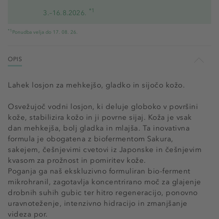
*1
3.–16.8.2026.
*1
Ponudba velja do 17. 08. 26.
OPIS
Lahek losjon za mehkejšo, gladko in sijočo kožo.
Osvežujoč vodni losjon, ki deluje globoko v površini
kože, stabilizira kožo in ji povrne sijaj. Koža je vsak
dan mehkejša, bolj gladka in mlajša. Ta inovativna
formula je obogatena z biofermentom Sakura,
sakejem, češnjevimi cvetovi iz Japonske in češnjevim
kvasom za prožnost in pomiritev kože.
Poganja ga naš ekskluzivno formuliran bio-ferment
mikrohranil, zagotavlja koncentrirano moč za glajenje
drobnih suhih gubic ter hitro regeneracijo, ponovno
uravnoteženje, intenzivno hidracijo in zmanjšanje
videza por.