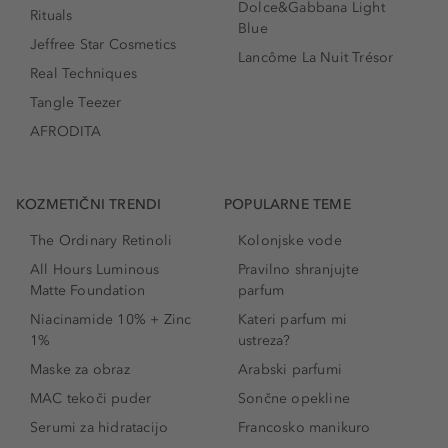
Dolce&Gabbana Light
Rituals
Blue
Jeffree Star Cosmetics
Lancôme La Nuit Trésor
Real Techniques
Tangle Teezer
AFRODITA
KOZMETIČNI TRENDI
POPULARNE TEME
The Ordinary Retinoli
Kolonjske vode
All Hours Luminous
Pravilno shranjujte
Matte Foundation
parfum
Niacinamide 10% + Zinc
Kateri parfum mi
1%
ustreza?
Maske za obraz
Arabski parfumi
MAC tekoči puder
Sončne opekline
Serumi za hidratacijo
Francosko manikuro