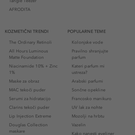
Tangle Teezer
AFRODITA
KOZMETIČNI TRENDI
POPULARNE TEME
The Ordinary Retinoli
Kolonjske vode
All Hours Luminous
Pravilno shranjujte
Matte Foundation
parfum
Niacinamide 10% + Zinc
Kateri parfum mi
1%
ustreza?
Maske za obraz
Arabski parfumi
MAC tekoči puder
Sončne opekline
Serumi za hidratacijo
Francosko manikuro
Clarins tekoči puder
UV lak za nohte
Lip Injection Extreme
Mozolji na hrbtu
Douglas Collection
Vazelin
maskare
Kako nanesti eyeliner