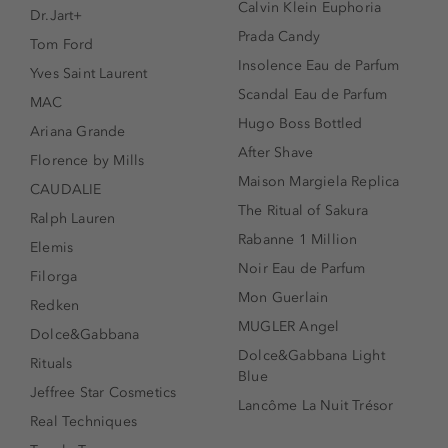
Calvin Klein Euphoria
Dr.Jart+
Prada Candy
Tom Ford
Insolence Eau de Parfum
Yves Saint Laurent
Scandal Eau de Parfum
MAC
Hugo Boss Bottled
Ariana Grande
After Shave
Florence by Mills
Maison Margiela Replica
CAUDALIE
The Ritual of Sakura
Ralph Lauren
Rabanne 1 Million
Elemis
Noir Eau de Parfum
Filorga
Mon Guerlain
Redken
MUGLER Angel
Dolce&Gabbana
Dolce&Gabbana Light
Rituals
Blue
Jeffree Star Cosmetics
Lancôme La Nuit Trésor
Real Techniques