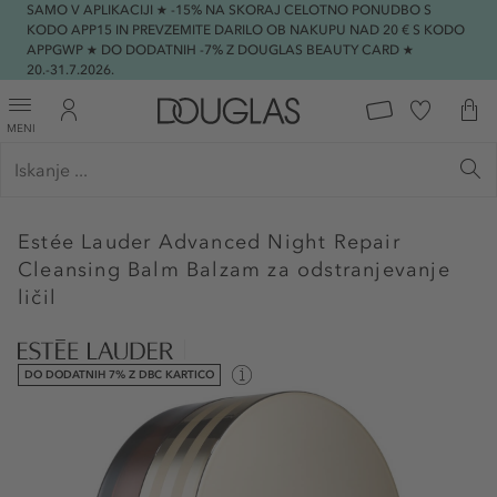
SAMO V APLIKACIJI ★ -15% NA SKORAJ CELOTNO PONUDBO S
KODO APP15 IN PREVZEMITE DARILO OB NAKUPU NAD 20 € S KODO
APPGWP ★ DO DODATNIH -7% Z DOUGLAS BEAUTY CARD ★
20.-31.7.2026.
MENI
Estée Lauder
Advanced Night Repair
Cleansing Balm Balzam za odstranjevanje
ličil
DO DODATNIH 7% Z DBC KARTICO