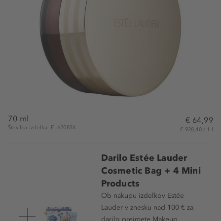
70 ml
€ 64,99
Številka izdelka: EL620834
€ 928,40 / 1 l
Darilo Estée Lauder
Cosmetic Bag + 4 Mini
Products
Ob nakupu izdelkov Estée
Lauder v znesku nad 100 € za
darilo prejmete Makeup