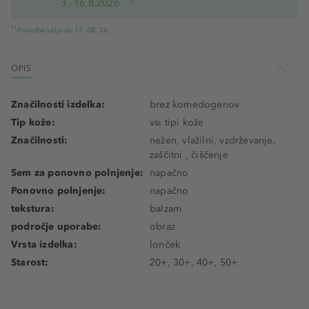
3.–16.8.2026.
*1
Ponudba velja do 17. 08. 26.
OPIS
Značilnosti izdelka:
brez komedogenov
Tip kože:
vsi tipi kože
Značilnosti:
nežen, vlažilni, vzdrževanje,
zaščitni , čiščenje
Sem za ponovno polnjenje:
napačno
Ponovno polnjenje:
napačno
tekstura:
balzam
področje uporabe:
obraz
Vrsta izdelka:
lonček
Starost:
20+, 30+, 40+, 50+