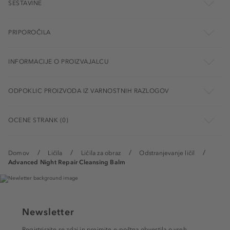
SESTAVINE
PRIPOROČILA
INFORMACIJE O PROIZVAJALCU
ODPOKLIC PROIZVODA IZ VARNOSTNIH RAZLOGOV
OCENE STRANK (0)
Domov
Ličila
Ličila za obraz
Odstranjevanje ličil
Advanced Night Repair Cleansing Balm
Newsletter
Registrirajte se zdaj in prejmite e-poštna obvestila o vseh