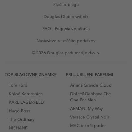
Plačilo blaga
Douglas Club pravilnik
FAQ - Pogosta vprašanja
Nastavitve za zaščito podatkov
© 2026 Douglas parfumerije d.o.o.
TOP BLAGOVNE ZNAMKE
PRILJUBLJENI PARFUMI
Tom Ford
Ariana Grande Cloud
Khloé Kardashian
Dolce&Gabbana The
One For Men
KARL LAGERFELD
ARMANI My Way
Hugo Boss
Versace Crystal Noir
The Ordinary
MAC tekoči puder
NISHANE