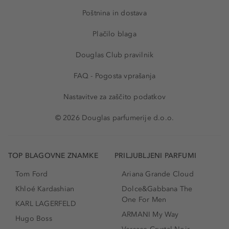
Poštnina in dostava
Plačilo blaga
Douglas Club pravilnik
FAQ - Pogosta vprašanja
Nastavitve za zaščito podatkov
© 2026 Douglas parfumerije d.o.o.
TOP BLAGOVNE ZNAMKE
PRILJUBLJENI PARFUMI
Tom Ford
Ariana Grande Cloud
Khloé Kardashian
Dolce&Gabbana The
One For Men
KARL LAGERFELD
ARMANI My Way
Hugo Boss