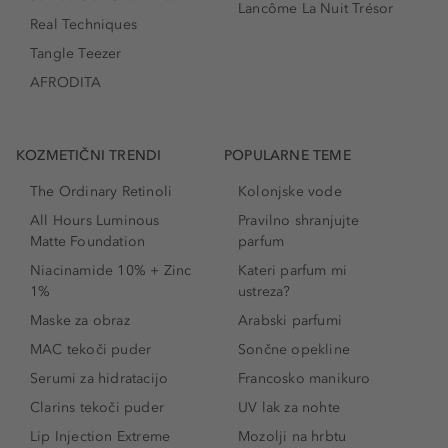
Lancôme La Nuit Trésor
Real Techniques
Tangle Teezer
AFRODITA
KOZMETIČNI TRENDI
POPULARNE TEME
The Ordinary Retinoli
Kolonjske vode
All Hours Luminous
Pravilno shranjujte
Matte Foundation
parfum
Niacinamide 10% + Zinc
Kateri parfum mi
1%
ustreza?
Maske za obraz
Arabski parfumi
MAC tekoči puder
Sončne opekline
Serumi za hidratacijo
Francosko manikuro
Clarins tekoči puder
UV lak za nohte
Lip Injection Extreme
Mozolji na hrbtu