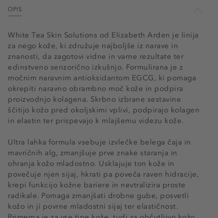
OPIS
White Tea Skin Solutions od Elizabeth Arden je linija
za nego kože, ki združuje najboljše iz narave in
znanosti, da zagotovi vidne in varne rezultate ter
edinstveno senzorično izkušnjo. Formulirana je z
močnim naravnim antioksidantom EGCG, ki pomaga
okrepiti naravno obrambno moč kože in podpira
proizvodnjo kolagena. Skrbno izbrane sestavine
ščitijo kožo pred okoljskimi vplivi, podpirajo kolagen
in elastin ter prispevajo k mlajšemu videzu kože.
Ultra lahka formula vsebuje izvlečke belega čaja in
mavričnih alg, zmanjšuje prve znake staranja in
ohranja kožo mladostno. Usklajuje ton kože in
povečuje njen sijaj, hkrati pa poveča raven hidracije,
krepi funkcijo kožne bariere in nevtralizira proste
radikale. Pomaga zmanjšati drobne gube, posvetli
kožo in ji povrne mladostni sijaj ter elastičnost.
Primerna je za vse tipe kože, tudi za občutljivo kožo.