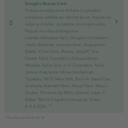
Douglas Beauty Card.
Popust ne velja za že znižane in posebej
označene izdelke ter darilne bone. Popust ne
velja za izdelke, označene z mint ponudbo.
Popust ne velja za blagovne
znamke Kérastase Paris, Douglas Collection,
Jardin Bohème, one.two.free!, Augustinus
Bader, Kilian Paris, Rituals, Xerjoff, Too
Faced, Kylie Cosmetics, Zarkoperfume,
Morphe, Kylie Skin, e.l.f. Cosmetics, Kylie
Jenner Fragrance, Khloe Kardashian,
Typebea, NEST New York, Born to Stand Out,
Orebella, Balmain Paris, About Face, Mulac,
Drybar, Florence by Mills, Lolavie, Iraye in
Better World Fragrance House by Drake.
*1
8.-9.8.2026.
*1
Ponudba velja do 10. 08. 26.