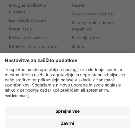
Douglas Collection
Vazelin
maskare
Kako nanesti eyeliner
Lash Idôle Mascara
Kako nalepiti umetne
Mastni lasje
trepalnice
Riževa voda za lase
Barvanje obrvi
BB & CC kreme za obraz
Retinol
Age Defense BB Cream
Vitamin E
SPF 30
Kako povečati ustnice
Senčila za oči
Niacinamid
Tekoči puder
Rozacea
Ličenje povešenih vek
Salicilna kislina
Kako povečati oči
Rozacea
Kako določiti odtenek
Salicilna kislina
pudra
Kako skriti temne
kolobarje