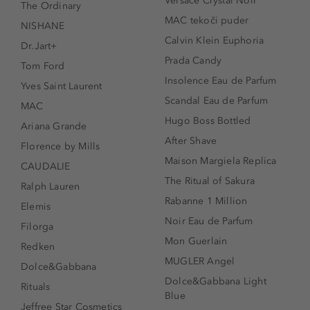
Versace Crystal Noir
The Ordinary
MAC tekoči puder
NISHANE
Calvin Klein Euphoria
Dr.Jart+
Prada Candy
Tom Ford
Insolence Eau de Parfum
Yves Saint Laurent
Scandal Eau de Parfum
MAC
Hugo Boss Bottled
Ariana Grande
After Shave
Florence by Mills
Maison Margiela Replica
CAUDALIE
The Ritual of Sakura
Ralph Lauren
Rabanne 1 Million
Elemis
Noir Eau de Parfum
Filorga
Mon Guerlain
Redken
MUGLER Angel
Dolce&Gabbana
Dolce&Gabbana Light
Rituals
Blue
Jeffree Star Cosmetics