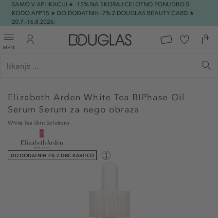
SAMO V APLIKACIJI ★ -15% NA SKORAJ CELOTNO PONUDBO S
KODO APP15 ★ DO DODATNIH -7% Z DOUGLAS BEAUTY CARD ★
20.7.-16.8.2026.
MENI
Elizabeth Arden
White Tea BIPhase Oil
Serum Serum za nego obraza
White Tea Skin Solutions
DO DODATNIH 7% Z DBC KARTICO