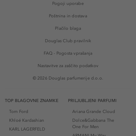
Pogoji uporabe
Poštnina in dostava
Plačilo blaga
Douglas Club pravilnik
FAQ - Pogosta vprašanja
Nastavitve za zaščito podatkov
© 2026 Douglas parfumerije d.o.o.
TOP BLAGOVNE ZNAMKE
PRILJUBLJENI PARFUMI
Tom Ford
Ariana Grande Cloud
Khloé Kardashian
Dolce&Gabbana The
One For Men
KARL LAGERFELD
ARMANI My Way