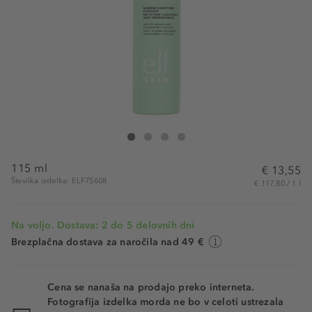
e.l.f. Cosmetics Blemish Breakthrough Acne Clarifying 
Blemish Breakthrough Acne Clarifying Cleanser
Blemish Breakthrough Acne Clarifying Cleans
Blemish Breakthrough Acne Clarifying C
115 ml
€ 13,55
Številka izdelka: ELF75608
€ 117,80 / 1 l
Na voljo. Dostava: 2 do 5 delovnih dni
Brezplačna dostava za naročila nad 49 €
Cena se nanaša na prodajo preko interneta.
Fotografija izdelka morda ne bo v celoti ustrezala