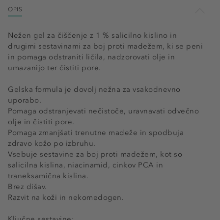
OPIS
Nežen gel za čiščenje z 1 % salicilno kislino in
drugimi sestavinami za boj proti madežem, ki se peni
in pomaga odstraniti ličila, nadzorovati olje in
umazanijo ter čistiti pore.
Gelska formula je dovolj nežna za vsakodnevno
uporabo.
Pomaga odstranjevati nečistoče, uravnavati odvečno
olje in čistiti pore.
Pomaga zmanjšati trenutne madeže in spodbuja
zdravo kožo po izbruhu.
Vsebuje sestavine za boj proti madežem, kot so
salicilna kislina, niacinamid, cinkov PCA in
traneksamična kislina.
Brez dišav.
Razvit na koži in nekomedogen.
Ključne sestavine: