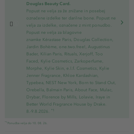
Douglas Beauty Card.
Popust ne velja za že znižane in posebej
označene izdelke ter darilne bone. Popust ne
velja za izdelke, označene z mint ponudbo.
Popust ne velja za blagovne
znamke Kérastase Paris, Douglas Collection,
Jardin Bohème, one.two.free!, Augustinus
Bader, Kilian Paris, Rituals, Xerjoff, Too
Faced, Kylie Cosmetics, Zarkoperfume,
Morphe, Kylie Skin, e.l.f. Cosmetics, Kylie
Jenner Fragrance, Khloe Kardashian,
Typebea, NEST New York, Born to Stand Out,
Orebella, Balmain Paris, About Face, Mulac,
Drybar, Florence by Mills, Lolavie, Iraye in
Better World Fragrance House by Drake.
*1
8.-9.8.2026.
*1
Ponudba velja do 10. 08. 26.