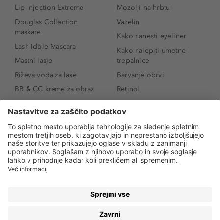
Lip Injection Extreme
Mozolji na hrbtu
Douglas Collection
Vazelin
maskare
Kako nanesti eyeliner
Lash Idôle Mascara
Kako nalepiti umetne
Mastni lasje
trepalnice
Riževa voda za lase
Barvanje obrvi
BB & CC kreme za obraz
Retinol
Age Defense BB Cream
Vitamin E
SPF 30
Kako povečati ustnice
Senčila za oči
Niacinamid
Tekoči puder
Rozacea
Ličenje povešenih vek
Salicilna kislina
Kako povečati oči
Rozacea
Kako določiti odtenek
Salicilna kislina
pudra
Kako skriti temne
kolobarje