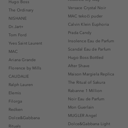
Hugo Boss
Versace Crystal Noir
The Ordinary
MAC tekoči puder
NISHANE
Calvin Klein Euphoria
Dr.Jart+
Prada Candy
Tom Ford
Insolence Eau de Parfum
Yves Saint Laurent
Scandal Eau de Parfum
MAC
Hugo Boss Bottled
Ariana Grande
After Shave
Florence by Mills
Maison Margiela Replica
CAUDALIE
The Ritual of Sakura
Ralph Lauren
Rabanne 1 Million
Elemis
Noir Eau de Parfum
Filorga
Mon Guerlain
Redken
MUGLER Angel
Dolce&Gabbana
Dolce&Gabbana Light
Rituals