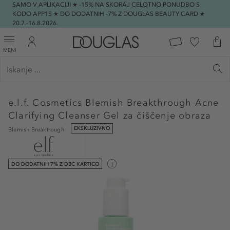
SAMO V APLIKACIJI ★ -15% NA SKORAJ CELOTNO PONUDBO S
KODO APP15 ★ DO DODATNIH -7% Z DOUGLAS BEAUTY CARD ★
20.7.-16.8.2026.
MENI
e.l.f. Cosmetics
Blemish Breakthrough Acne
Clarifying Cleanser Gel za čiščenje obraza
EKSKLUZIVNO
Blemish Breaktrough
DO DODATNIH 7% Z DBC KARTICO