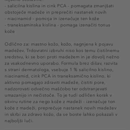
- salicilna kislina in cink PCA - pomagata zmanjšati
obstoječe madeže in preprečiti nastanek novih
- niacinamid - pomirja in izenačuje ten kože
- traneksaminska kislina - pomaga izenačiti tonus
kože
Odlično za: mastno kožo, kožo, nagnjena k pojavu
madežev. Trdovratni izbruhi niso kos temu čistilnemu
sredstvu, ki se bori proti madežem in je dovolj nežno
za vsakodnevno uporabo. Formula brez dišav, razvita
s strani dermatologa, vsebuje 1 % salicilno kislino,
niacinamid, cink PCA in traneksamično kislino, ki
aktivno pomagajo zdraviti madeže, čistiti pore,
nadzorovati odvečno maščobo ter odstranjevati
umazanijo in nečistoče. To je tudi odličen korak v
okviru rutine za nego kože z madeži - izenačuje ton
kože z madeži, preprečuje nastanek novih madežev
in skrbi za zdravo kožo, da se boste lahko pokazali v
najboljši luči.